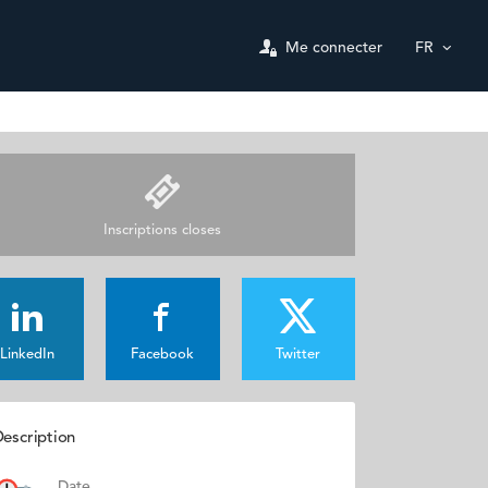
Me connecter
FR
Inscriptions closes
LinkedIn
Facebook
Twitter
escription
Date