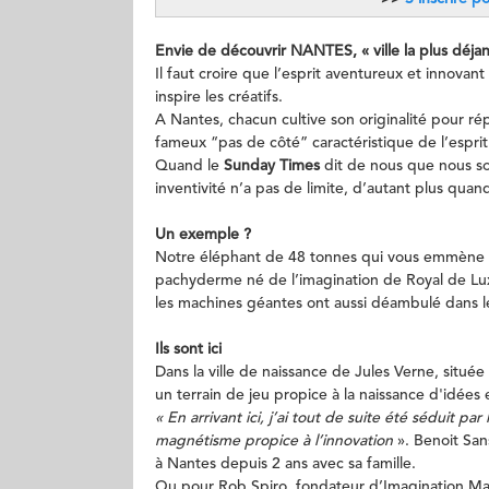
Envie de découvrir NANTES, « ville la plus déja
Il faut croire que l’esprit aventureux et innovan
inspire les créatifs.
A Nantes, chacun cultive son originalité pour r
fameux “pas de côté” caractéristique de l’esprit
Quand le
Sunday Times
dit de nous que nous so
inventivité n’a pas de limite, d’autant plus quan
Un exemple ?
Notre éléphant de 48 tonnes qui vous emmène 
pachyderme né de l’imagination de Royal de Lu
les machines géantes ont aussi déambulé dans l
Ils sont ici
Dans la ville de naissance de Jules Verne, située 
un terrain de jeu propice à la naissance d'idées 
« En arrivant ici, j’ai tout de suite été séduit pa
magnétisme propice à l’innovation
». Benoit Sa
à Nantes depuis 2 ans avec sa famille.
Ou pour Rob Spiro, fondateur d’Imagination Mach