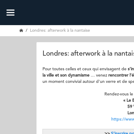
Londres: afterwork à la nantaise
Londres: afterwork à la nantai
Pour toutes celles et ceux qui envisagent de
s’i
la ville et son dynamisme
… venez
rencontrer l’
un moment convivial autour d'un verre et de spéc
Rendez-vous l
« Le 
59 
Lo
https://www
>>
S’inscrire p