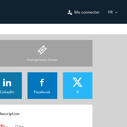
Me connecter
FR
Inscriptions closes
LinkedIn
Facebook
X
escription
Date