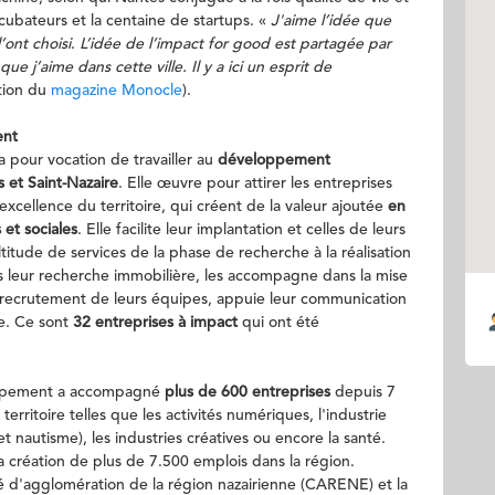
cubateurs et la centaine de startups. «
J'aime l’idée que
’ont choisi
.
L’idée de l’impact for good est partagée par
 j’aime dans cette ville. Il y a ici un esprit de
ation du
magazine Monocle
).
ent
pour vocation de travailler au
développement
 et Saint-Nazaire
. Elle œuvre pour attirer les entreprises
d'excellence du territoire, qui créent de la valeur ajoutée
en
et sociales
. Elle facilite leur implantation et celles de leurs
ltitude de services de la phase de recherche à la réalisation
ns leur recherche immobilière, les accompagne dans la mise
le recrutement de leurs équipes, appuie leur communication
ire. Ce sont
32 entreprises à impact
qui ont été
loppement a accompagné
plus de 600 entreprises
depuis 7
erritoire telles que les activités numériques, l'industrie
et nautisme), les industries créatives ou encore la santé.
la création de plus de 7.500 emplois dans la région.
d'agglomération de la région nazairienne (CARENE) et la