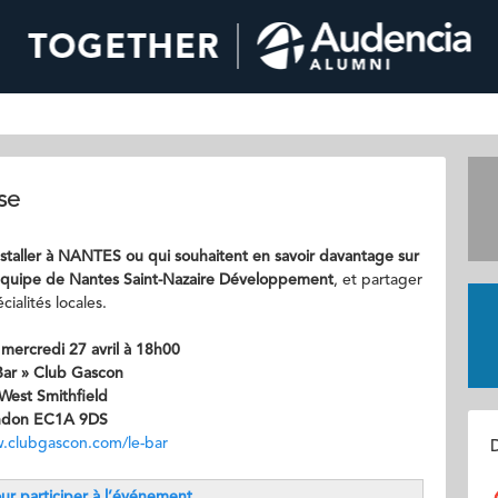
se
nstaller à NANTES ou qui souhaitent en savoir davantage sur
équipe de Nantes Saint-Nazaire Développement
, et partager
ialités locales.
e
mercredi 27 avril à 18h00
Bar » Club Gascon
West Smithfield
ndon EC1A 9DS
.clubgascon.com/le-bar
D
our participer à l’événement