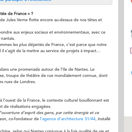
ntée de France » ?
t de Jules Verne flotte encore au-dessus de nos têtes et
épondre aux enjeux sociaux et environnementaux, avec ce
 nantais.
mmes les plus déjantés de France, c’est parce que notre
d il s’agit de la mettre au service de projets à impact…
dans une promenade autour de l’Ile de Nantes. Le
xe, troupe de théâtre de rue mondialement connue, dont
es rues de Londres.
à l’ouest de la France, le contexte culturel bouillonnant est
et de réalisations engagées.
r l’ouverture d’esprit des gens, par cette énergie et ce
nson, co-fondateur de
l’agence d’architecture 31/44
, installé
ine, selon qui Nantes conjugue à la fois qualité de vie et