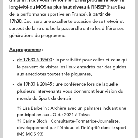
d’alumni,
nous vous invitons le 12 mai prochain
à fêter la
longévité du MOS au plus haut niveau à l’INSEP
(haut lieu
de la performance sportive en France),
à partir de
17h30.
Ceci sera une excellente occasion de se (re)voir et
surtout de faire une belle passerelle entre les différentes
générations du programme.
Au programme
:
de 17h30 à 19h00
: la possibilité pour celles et ceux qui
le peuvent de visiter les lieux encadrés par des guides
aux anecdotes toutes très piquantes,
de 19h30 à 20h45
: une conférence lors de laquelle
plusieurs intervenants vous donneront leur vision du
monde du Sport de demain,
?? Lisa Barbelin : Archère avec un palmarès incluant une
participation aux JO de 2021 à Tokyo
?? Carine Bloch : Consultante-Formatrice-Journaliste,
développement par l'éthique et l'intégrité dans le sport
(MS MOS 93)