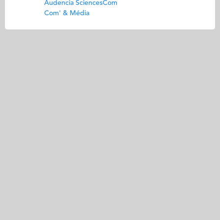
Audencia SciencesCom
Com' & Média