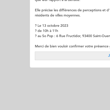
que leur rapport à la densité.
Elle précise les différences de perceptions et 
résidents de villes moyennes.
?️ Le 13 octobre 2023
? de 10h à 11h
? au So Pop : 6 Rue Fructidor, 93400 Saint-Ouen
Merci de bien vouloir confirmer votre présence g
J