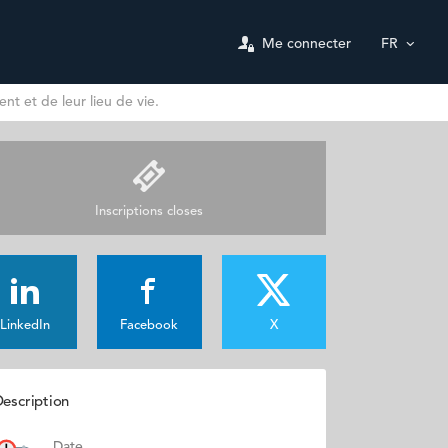
Me connecter
FR
nt et de leur lieu de vie.
Inscriptions closes
LinkedIn
Facebook
X
escription
Date