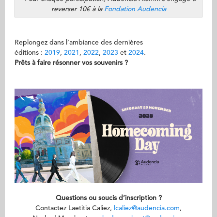
reverser 10€ à la
Fondation Audencia
Replongez dans l’ambiance des dernières
éditions :
2019
,
2021
,
2022
,
2023
et
2024
.
Prêts à faire résonner vos souvenirs ?
Questions ou soucis d’inscription ?
Contactez Laetitia Caliez,
lcaliez@audencia.com
,