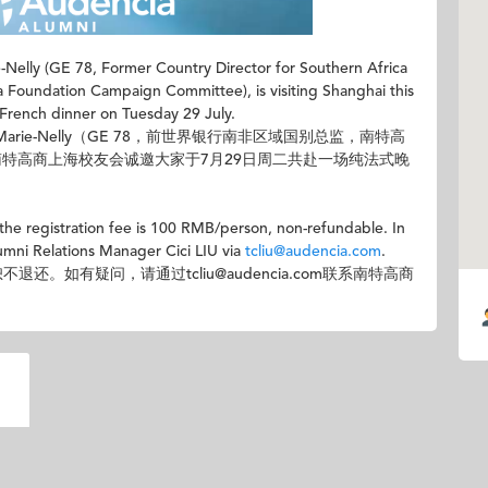
-Nelly (GE 78, Former Country Director for Southern Africa
 Foundation Campaign Committee), is visiting Shanghai this
 French dinner on Tuesday 29 July.
 Marie-Nelly（GE 78，前世界银行南非区域国别总监，南特高
特高商上海校友会诚邀大家于7月29日周二共赴一场纯法式晚
 the registration fee is 100 RMB/person, non-refundable. In
umni Relations Manager Cici LIU via
tcliu@audencia.com
.
还。如有疑问，请通过tcliu@audencia.com联系南特高商