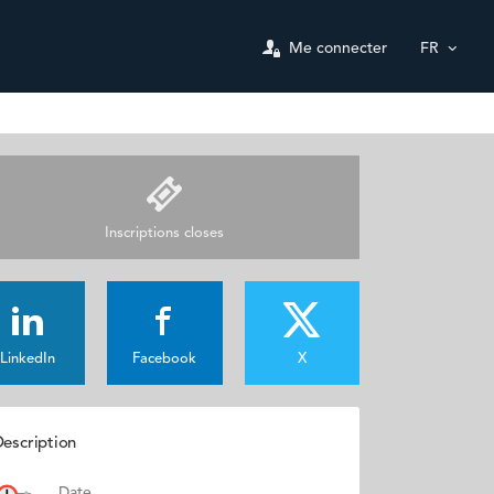
Me connecter
FR
Inscriptions closes
LinkedIn
Facebook
X
escription
Date