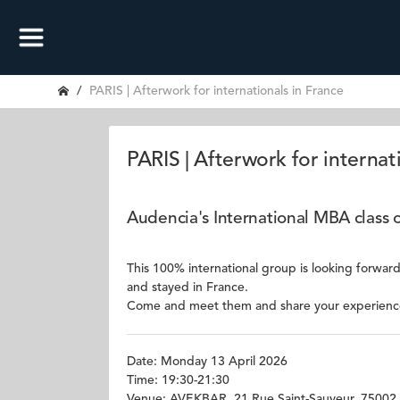
PARIS | Afterwork for internationals in France
PARIS | Afterwork for internat
Audencia's International MBA class o
This 100% international group is looking forwar
and stayed in France.
Come and meet them and share your experiences
Date: Monday 13 April 2026
Time: 19:30-21:30
Venue: AVEKBAR, 21 Rue Saint-Sauveur, 75002 