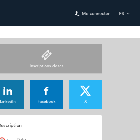
Me connecter
FR
Inscriptions closes
LinkedIn
Facebook
X
escription
Date