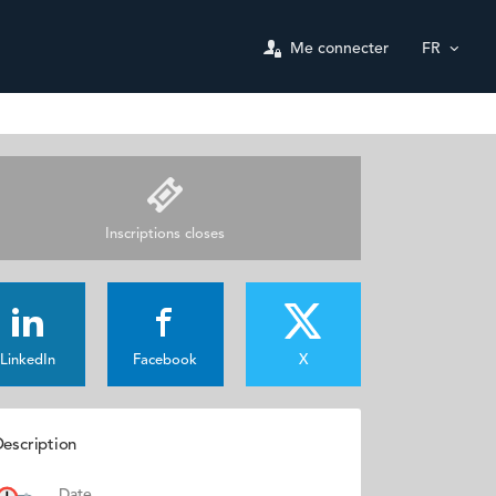
Me connecter
FR
Inscriptions closes
LinkedIn
Facebook
X
escription
Date