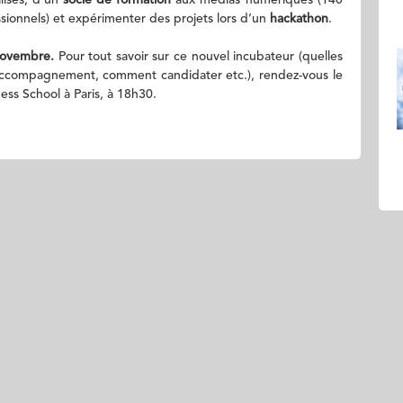
isés, d’un
socle de formation
aux médias numériques (140
sionnels) et expérimenter des projets lors d’un
hackathon
.
 novembre.
Pour tout savoir sur ce nouvel incubateur (quelles
 d’accompagnement, comment candidater etc.), rendez-vous le
ss School à Paris, à 18h30.