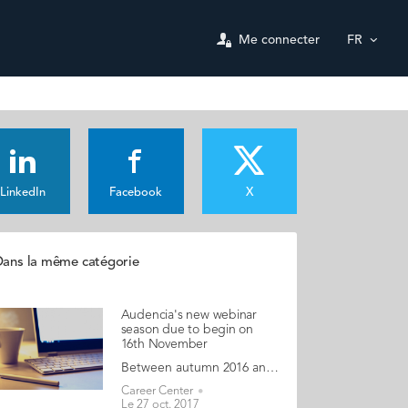
Me connecter
FR
LinkedIn
Facebook
X
ans la même catégorie
Audencia's new webinar
season due to begin on
16th November
Between autumn 2016 and spring 2017, Audencia offered alumni and students five webinars on careers issues. Registration levels were consistently high with 31% of registrants attending live (next day replays are systematically available). For each webinar individual presenters were rated as "good" or "excellent". The new season of careers webinars will start on 16th November with speaker Lauren Rivera, associate professor of management at Kellogg School of Management. She will provide insights into how elite companies hire, drawing on her award-winning research into hiring practices at elite professional services firms. She aims to show how the hiring process works, what qualities firms prize in candidates and how they ultimately choose who to hire. "Judging by last season's feedback, we are confident that the coming webinar series will be just as inspiring!", says Shyla du Cosquer, Audencia Careers consultant. "The positive feedback we received last season focused on several areas, including quality of content, presenter knowledge, and format & interactivity". "Great content and very good examples. Very relevant to the work place environment" "... a passionate and excellent presenter. Very knowledgeable" "Good mix of going through material and answering questions. Discussion really added to the slides" ​ Interested? Follow this link to register These webinars are free for Audencia students and alumni (don't forget to use the AUDstudent promotional code when registering)!
Career Center
Le 27 oct. 2017