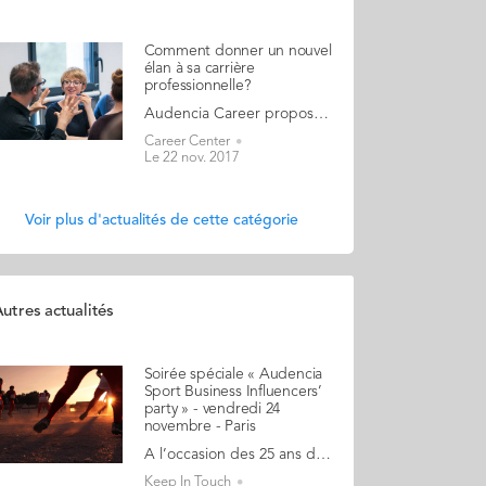
Comment donner un nouvel
élan à sa carrière
professionnelle?
Audencia Career propose un accompagnement aux diplômés expérimentés d’Audencia Business School qui rêvent de changer de job, de mieux utiliser leurs talents et compétences ou bien de se reconvertir. Le temps de l’emploi stable à vie dans la même entreprise est révolu. Le phénomène de reconversion professionnelle est en pleine expansion et les raisons qui y poussent sont nombreuses et propres à chacun. C’est pourquoi les consultantes d’Audencia Career ont imaginé un nouveau parcours pour donner un nouvel élan à sa carrière, construire un nouveau projet professionnel, renforcer sa confiance ou encore trouver du sens dans son travail. Agnès Marchand (Responsable pôle Audencia Careers, Audencia Business School), Catherine Chavigny (GE 89 - Coach, Formatrice, Consultante RH, Fondatrice de 3C & Cie) et Claire Onghena (GE 98 - Coach, Formatrice, Consultante Management & Confiance en soi, Fondatrice de CCO Coaching for Clarity) ont conçu ce parcours Nouvel Elan pour vous aider à définir, tester et déployer vos projets professionnels. INSCRIPTION Au programme : Apprendre à bien se connaître pour faire les bons choix, en identifiant les motivations, les préférences et les forces distinctives "ce que je suis" Définir les possibilités d’évolution "ce que je veux être" Se positionner sur 3 cibles professionnelles pour développer des contacts réseau et mettre au point un plan d’action "ce que je fais faire" S’avoir utiliser l'entretien réseau pour approfondir ses pistes et ajuster son projet Construire un pitch inspirant et unique Définir un plan d'action de mise en oeuvre et s’y engager en identifiant les étapes Donner du relief à ses outils de communication : CV Pitch 3’, profil Linked In, ... Gagner en impact et en conviction dans son personnal branding lors des entretiens Avec des outils et méthodes de travail qui ont fait leurs preuves : Réflexion sur soi appuyée sur des tests reconnus (MBTI, STRONG) Atelier interactif en groupe de 6 à 12 personnes Entretien individuel Simulation d’entretien Feedbacks du groupe et des spécialistes du recrutement Alternance de travail en groupe, en individuel et entretien Rendez-vous les 4 et 5 décembre 2017 puis les 25 et 26 janvier 2018 de 8h30 à 17h30 sur le campus Audencia Paris (95 rue Falguière – 15è arr.). Inscrivez-vous vite !
Career Center
Le 22 nov. 2017
Voir plus d'actualités de cette catégorie
utres actualités
Soirée spéciale « Audencia
Sport Business Influencers’
party » - vendredi 24
novembre - Paris
A l’occasion des 25 ans du MS MOS, une soirée spéciale « Audencia Sport Business Influencers’ party » est organisée le vendredi 24 novembre 2017 à « La Baleine Blanche » sur les quais de Seine à partir de 19h00. Vous êtes plus de 500 diplômés d’Audencia à travailler aujourd’hui pour les meilleures organisations (ASO, clubs pros, fédérations…) et sur les plus grands projets (Paris 2024, FIFA-WWC19…) de l’industrie du sport en France et dans le monde. Cette soirée est pour vous ! Les bonnes raisons de venir : Venez retrouver vos copains de promotion Booster votre réseau professionnel en rencontrant des diplômés aux parcours variés et influents dans le monde du sport Echanger sur votre parcours et votre retour d’expérience avec d’autres diplômés Passer un bon moment dans un cadre convivial et festif dans un lieu atypique et plein de charme sur les quais de Seine Au programme : Retour sur l’évolution du programme MOS Des animations ludiques et décalées pour vous présenter ce que deviennent les diplômés du MOS, un jeu pour connecter entre vous Une remise de prix D’autres surprises à venir Venez nombreux ! INSCRIPTION
Keep In Touch