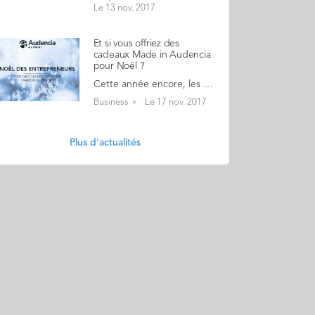
Le 13 nov. 2017
Et si vous offriez des
cadeaux Made in Audencia
pour Noël ?
Cette année encore, les entrepreneurs diplômés d'Audencia Business School vous réservent des offres promotionnelles et de nombreuses idées issues de leur créativité pour vos cadeaux de fin d'année. Vous trouverez sur le site : des objets connectés, de la robotique, des livres parfumés, du prêt-à-porter sur mesure, des bijoux, des produits de soin, des jardins verticaux de culture bioponique, des tapis de jeux, des coffrets naissance, de la déco, du mobilier, du coaching à domicile, des ateliers photos ou zero waste, sans oublier le vin, les fromages d’exception, et les produits gourmets à offrir ou pour vos repas de fête. Faites le plein d’idées en un clic et découvrez les projets de nos diplômés entrepreneurs !
Business
Le 17 nov. 2017
Plus d'actualités