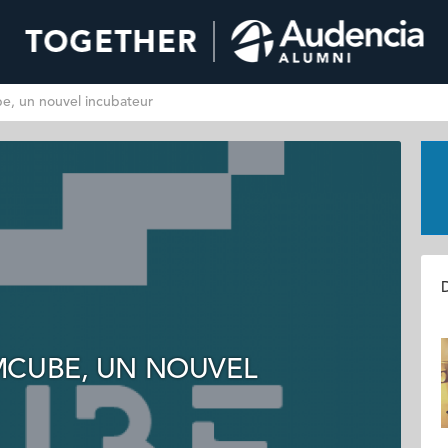
e, un nouvel incubateur
D
MCUBE, UN NOUVEL