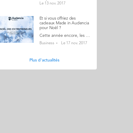
Le 13 nov. 2017
Et si vous offriez des
cadeaux Made in Audencia
pour Noël ?
Cette année encore, les entrepreneurs diplômés d'Audencia Business School vous réservent des offres promotionnelles et de nombreuses idées issues de leur créativité pour vos cadeaux de fin d'année. Vous trouverez sur le site : des objets connectés, de la robotique, des livres parfumés, du prêt-à-porter sur mesure, des bijoux, des produits de soin, des jardins verticaux de culture bioponique, des tapis de jeux, des coffrets naissance, de la déco, du mobilier, du coaching à domicile, des ateliers photos ou zero waste, sans oublier le vin, les fromages d’exception, et les produits gourmets à offrir ou pour vos repas de fête. Faites le plein d’idées en un clic et découvrez les projets de nos diplômés entrepreneurs !
Business
Le 17 nov. 2017
Plus d'actualités