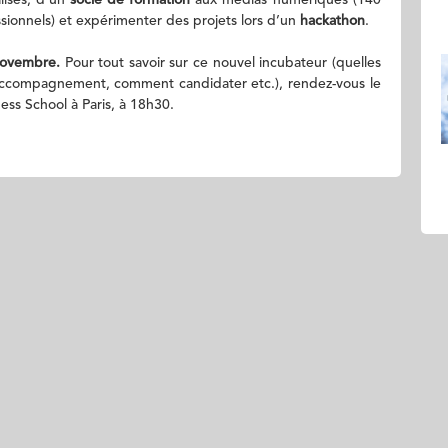
isés, d’un
socle de formation
aux médias numériques (140
sionnels) et expérimenter des projets lors d’un
hackathon
.
 novembre.
Pour tout savoir sur ce nouvel incubateur (quelles
 d’accompagnement, comment candidater etc.), rendez-vous le
ss School à Paris, à 18h30.