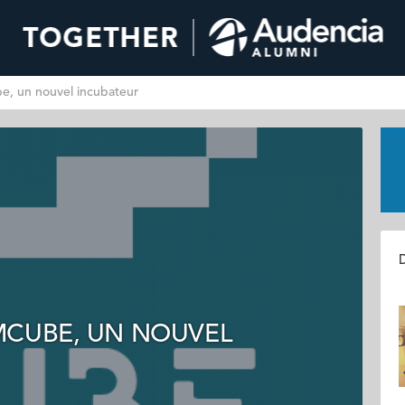
e, un nouvel incubateur
D
MCUBE, UN NOUVEL