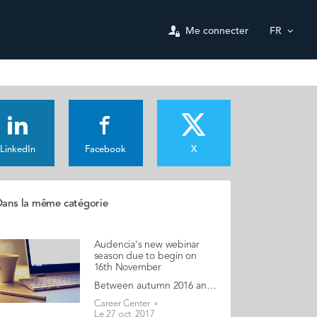
Me connecter
FR
LinkedIn
Facebook
X
ans la même catégorie
Audencia's new webinar
season due to begin on
16th November
Between autumn 2016 and spring 2017, Audencia offered alumni and students five webinars on careers issues. Registration levels were consistently high with 31% of registrants attending live (next day replays are systematically available). For each webinar individual presenters were rated as "good" or "excellent". The new season of careers webinars will start on 16th November with speaker Lauren Rivera, associate professor of management at Kellogg School of Management. She will provide insights into how elite companies hire, drawing on her award-winning research into hiring practices at elite professional services firms. She aims to show how the hiring process works, what qualities firms prize in candidates and how they ultimately choose who to hire. "Judging by last season's feedback, we are confident that the coming webinar series will be just as inspiring!", says Shyla du Cosquer, Audencia Careers consultant. "The positive feedback we received last season focused on several areas, including quality of content, presenter knowledge, and format & interactivity". "Great content and very good examples. Very relevant to the work place environment" "... a passionate and excellent presenter. Very knowledgeable" "Good mix of going through material and answering questions. Discussion really added to the slides" ​ Interested? Follow this link to register These webinars are free for Audencia students and alumni (don't forget to use the AUDstudent promotional code when registering)!
Career Center
Le 27 oct. 2017