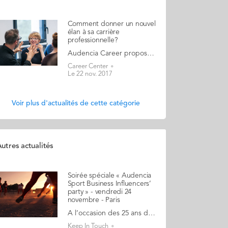
Comment donner un nouvel
élan à sa carrière
professionnelle?
Audencia Career propose un accompagnement aux diplômés expérimentés d’Audencia Business School qui rêvent de changer de job, de mieux utiliser leurs talents et compétences ou bien de se reconvertir. Le temps de l’emploi stable à vie dans la même entreprise est révolu. Le phénomène de reconversion professionnelle est en pleine expansion et les raisons qui y poussent sont nombreuses et propres à chacun. C’est pourquoi les consultantes d’Audencia Career ont imaginé un nouveau parcours pour donner un nouvel élan à sa carrière, construire un nouveau projet professionnel, renforcer sa confiance ou encore trouver du sens dans son travail. Agnès Marchand (Responsable pôle Audencia Careers, Audencia Business School), Catherine Chavigny (GE 89 - Coach, Formatrice, Consultante RH, Fondatrice de 3C & Cie) et Claire Onghena (GE 98 - Coach, Formatrice, Consultante Management & Confiance en soi, Fondatrice de CCO Coaching for Clarity) ont conçu ce parcours Nouvel Elan pour vous aider à définir, tester et déployer vos projets professionnels. INSCRIPTION Au programme : Apprendre à bien se connaître pour faire les bons choix, en identifiant les motivations, les préférences et les forces distinctives "ce que je suis" Définir les possibilités d’évolution "ce que je veux être" Se positionner sur 3 cibles professionnelles pour développer des contacts réseau et mettre au point un plan d’action "ce que je fais faire" S’avoir utiliser l'entretien réseau pour approfondir ses pistes et ajuster son projet Construire un pitch inspirant et unique Définir un plan d'action de mise en oeuvre et s’y engager en identifiant les étapes Donner du relief à ses outils de communication : CV Pitch 3’, profil Linked In, ... Gagner en impact et en conviction dans son personnal branding lors des entretiens Avec des outils et méthodes de travail qui ont fait leurs preuves : Réflexion sur soi appuyée sur des tests reconnus (MBTI, STRONG) Atelier interactif en groupe de 6 à 12 personnes Entretien individuel Simulation d’entretien Feedbacks du groupe et des spécialistes du recrutement Alternance de travail en groupe, en individuel et entretien Rendez-vous les 4 et 5 décembre 2017 puis les 25 et 26 janvier 2018 de 8h30 à 17h30 sur le campus Audencia Paris (95 rue Falguière – 15è arr.). Inscrivez-vous vite !
Career Center
Le 22 nov. 2017
Voir plus d'actualités de cette catégorie
utres actualités
Soirée spéciale « Audencia
Sport Business Influencers’
party » - vendredi 24
novembre - Paris
A l’occasion des 25 ans du MS MOS, une soirée spéciale « Audencia Sport Business Influencers’ party » est organisée le vendredi 24 novembre 2017 à « La Baleine Blanche » sur les quais de Seine à partir de 19h00. Vous êtes plus de 500 diplômés d’Audencia à travailler aujourd’hui pour les meilleures organisations (ASO, clubs pros, fédérations…) et sur les plus grands projets (Paris 2024, FIFA-WWC19…) de l’industrie du sport en France et dans le monde. Cette soirée est pour vous ! Les bonnes raisons de venir : Venez retrouver vos copains de promotion Booster votre réseau professionnel en rencontrant des diplômés aux parcours variés et influents dans le monde du sport Echanger sur votre parcours et votre retour d’expérience avec d’autres diplômés Passer un bon moment dans un cadre convivial et festif dans un lieu atypique et plein de charme sur les quais de Seine Au programme : Retour sur l’évolution du programme MOS Des animations ludiques et décalées pour vous présenter ce que deviennent les diplômés du MOS, un jeu pour connecter entre vous Une remise de prix D’autres surprises à venir Venez nombreux ! INSCRIPTION
Keep In Touch