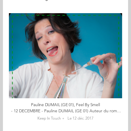
Pauline DUMAIL (GE 01), Feel By Smell
- 12 DECEMBRE - Pauline DUMAIL (GE 01) Auteur du roman "La vie est un parfum, respirez-la !" Offrez-vous l'histoire d'une odeur en cliquant ici "Après Audencia et quelques années passées dans des grandes entreprises, je me suis réveillée un matin avec la sensation d'être emprisonnée dans des cases qui ne me ressemblaient pas." Pauline décide alors de prendre sa vie en main. Tout déconstruire pour reconstruire ses propres cases, en écoutant son cœur et son intuition. Elle se met à écrire un roman original, se déroulant de 1980 à 6015, autour de 4 parfums incarnés par 4 personnages. Spécialiste en aromathérapie, olfactologie, parfums, fleurs de Bach, Pauline nous y entraîne dans un voyage initiatique, une sorte de socio-écolo-psycho fiction. Racontez-nous cette reconstruction… Cela n'a pas toujours été facile. Beaucoup de doutes, de moments de galères financières, la sensation à plusieurs reprises d'avancer le pied dans un précipice, et à chaque fois, de découvrir, avec émerveillement, qu'une poutre invisible était là pour m'accueillir, mais qu'elle ne devenait visible qu'à partir du moment où j'avais fait le pas. Depuis combien de temps écrivez-vous ? Depuis que je sais écrire ! Je me souviens d'un cadeau qu'on m'a fait pour mes 8 ans, un journal intime. Puis des cahiers que j'ai remplis, avec toujours la date à chaque billet, et, parfois d'une page à l'autre, des écarts de plusieurs années, en avant, en arrière… parfois j'écrivais moi-même des choses, parfois je notais certains passages de mes lectures qui m'avaient bouleversée. Comment vous est venue l'idée d'écrire un roman ? Il y a une bonne dizaine d'année, c'était un matin de juillet à la chaleur torride… j'ai fait une rencontre dans le métro. Une rencontre très… olfactive. Et j'ai écrit cette rencontre, puis j'ai envoyé le résultat à mes proches. Si j'avais su où tout cela allait me mener… Ce que j'ai écrit à ce moment-là est… la première scène du roman. Quelques années plus tard, alors que j'étais en pleine 'déconstruction", j'ai repris cette page d'écriture, et j'ai commencé à dérouler le fil, à construire une histoire. Mais je n'y connaissais rien en parfums, j'avais besoin de matière. Je me suis donc dirigée vers l'aromathérapie, puis les fleurs de bach, enfin, vers l'olfactologie. Là, j'avais la sensation qu'enfin, je trouvais le lien, je découvrais le pouvoir vibratoire des odeurs. Parfois, c'est l'envie d'écrire qui me faisait prendre certaines directions, et parfois, c'est l'apprentissage et l'expérience qui me donnaient la matière pour écrire. Vous êtes-vous inspirée de personnages, lieux ou faits de la vie réelle pour l'écrire ? Aucun personnage ne correspond totalement à une personne de la réalité, et, la première matière première d'un écrivain étant lui-même, il y a un peu de moi dans chacun. De nombreuses recherches sur différents sujets comme la permaculture, la biodiversité, les plantes à parfums, la place du féminin dans notre monde, les systèmes de pouvoir, les inégalités, l'éducation, le symbolisme, la physique quantique, m'ont amenée à faire de belles rencontres qui ont nourri ma plume. Toutes ces personnes pour lesquelles je ressens une infinie gratitude sont citées à la fin du livre. Que tenez-vous à faire passer dans votre roman ? Ce que je voudrais faire passer en une phrase ? Hum…. la vie est un parfum… respirez-la ! lol. Il y a deux dimensions importantes pour moi qui me tiennent à coeur dans la vie, et que j'espère, je fais passer dans mon roman : 1) la sphère individuelle, la reconnexion à soi. Nous vivons dans une société très mentalisée, et sommes parfois, souvent, coupés de notre corps et de nos émotions. On peut avoir identifier des schémas, des causes de nos mal-êtres, mais si on ne descend pas dans le corps, il n'y aura pas de guérison possible. L'émotionnel et le corps, c'est l'instant présent, et c'est ce qu'il y a de plus difficile et… c'est magnifique. 2) la sphère collective et écologique, et les systèmes dans lesquels nous vivons qui parfois me laissent perplexes dans la déshumanisation et la désertification à laquelle ils aboutissent. Mais étant une incorrigible optimiste, je veux croire en l'être humain et en une prise de conscience collective quant à notre avenir et à notre pérennité, qui dépendent de notre capacité à sortir des égos matérialistes et à co-créer le monde que nous voulons laisser à nos enfants. Avez-vous un rituel d'écriture, un lieu propice à cela ? Pas vraiment de rituel d'écriture, mais deux manières différentes de procéder : - la manière rationnelle, qui vient faire la synthèse de mes recherches et connaissances, et qui nécessite d'abord une digestion, puis un environnement calme où les mots prennent forme dans un raisonnement construit. - la manière émotionnelle, en mode "feu d'artifice", où les mots jaillissent, quelque soit l'endroit et l'environnement. Quand c'est là, j'arrête tout, je me mets derrière mon écran, il peut y avoir un brouhaha monumental autour de moi, cela ne change rien. je tape frénétiquement sur mon clavier, un sourire béat sur les lèvres, et rien ne peut me stopper. c'est un peu comme si la fée clochette était au dessus de mon épaule et me balançait de sa poudre magique. Ce sont des moments de grâce. Dans tous les cas, ce ne sont pas des moments qui se programment. Avez-vous l'intention d'écrire d'autres romans ? Ouiiiiii. Je suis fascinée et me sens appelée par les civilisations mayas aztèques et incas. Si des personnes passionnées et aguerries sur ces sujets lisent ces lignes, j'aimerais beaucoup qu'elles se manifestent ! << (re)découvrez l'ensemble de votre CALENDRIER DE L'AVENT ici >> Découvrez les entreprises des entrepreneurs ici...
Keep In Touch
Le 12 déc. 2017