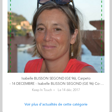
Isabelle BLISSON SEGOND (GE 96), Carpeto
- 14 DECEMBRE - Isabelle BLISSON SEGOND (GE 96) Co-fondatrice de CARPETO Offrez à vos enfants des tapis de jeux en cliquant ici De l'automobile aux tapis de jeu : itinéraire d'une maman comblée ! Fraichement sortie d'Audencia en 1996 avec l'envie d'avoir une expérience professionnelle à l'étranger, j'ai mis le cap sur l'Allemagne puis le Royaume Uni, chez Valeo, en tant que Chef de Produit Embrayages. 2 ans plus tard, la CCI du Havre m'ouvre ses portes pour prendre en charge la communication de l'aéroport et des ponts de Normandie et Tancarville. Les années passant, 4 petites têtes plus ou moins blondes ont vu le jour et j'ai découvert de nouvelles occupations : jouer aux playmobils, aux légos, construire des tours en Kapla, passer des heures à construire puis à déconstruire des univers ... et me voilà en Bretagne, aux pays des korrigans ! Après une expérience de 3 années dans l'enseignement, je me suis lancée dans l'aventure Carpeto, avec le désir de proposer aux enfants des décors de jeux, leur permettant d'inventer des histoires pour leurs figurines préférées (legos, playmos, ...), et de stimuler leur imagination ! Avec des designs esthétiques et épurés, une matière novatrice, nos tapis de jeu ont très vite rencontré un vif succès auprès des enfants et de leurs parents, ainsi que des professionnels de l'enfance (écoles, crèches, cabinets médicaux). De mon côté, je découvre les joies de l'entreprenariat et ses challenges au quotidien dans une ambiance "start-up"! << (re)découvrez l'ensemble de votre CALENDRIER DE L'AVENT ici >> Découvrez les entreprises des entrepreneurs ici...
Keep In Touch
Le 14 déc. 2017
Voir plus d'actualités de cette catégorie