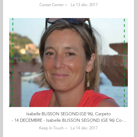
Career Center
Le 13 déc. 2017
Isabelle BLISSON SEGOND (GE 96), Carpeto
- 14 DECEMBRE - Isabelle BLISSON SEGOND (GE 96) Co-fondatrice de CARPETO Offrez à vos enfants des tapis de jeux en cliquant ici De l'automobile aux tapis de jeu : itinéraire d'une maman comblée ! Fraichement sortie d'Audencia en 1996 avec l'envie d'avoir une expérience professionnelle à l'étranger, j'ai mis le cap sur l'Allemagne puis le Royaume Uni, chez Valeo, en tant que Chef de Produit Embrayages. 2 ans plus tard, la CCI du Havre m'ouvre ses portes pour prendre en charge la communication de l'aéroport et des ponts de Normandie et Tancarville. Les années passant, 4 petites têtes plus ou moins blondes ont vu le jour et j'ai découvert de nouvelles occupations : jouer aux playmobils, aux légos, construire des tours en Kapla, passer des heures à construire puis à déconstruire des univers ... et me voilà en Bretagne, aux pays des korrigans ! Après une expérience de 3 années dans l'enseignement, je me suis lancée dans l'aventure Carpeto, avec le désir de proposer aux enfants des décors de jeux, leur permettant d'inventer des histoires pour leurs figurines préférées (legos, playmos, ...), et de stimuler leur imagination ! Avec des designs esthétiques et épurés, une matière novatrice, nos tapis de jeu ont très vite rencontré un vif succès auprès des enfants et de leurs parents, ainsi que des professionnels de l'enfance (écoles, crèches, cabinets médicaux). De mon côté, je découvre les joies de l'entreprenariat et ses challenges au quotidien dans une ambiance "start-up"! << (re)découvrez l'ensemble de votre CALENDRIER DE L'AVENT ici >> Découvrez les entreprises des entrepreneurs ici...
Keep In Touch
Le 14 déc. 2017