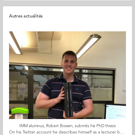
Autres actualités
IMM alumnus, Robert Bowen, submits his PhD thesis
On his Twitter account he describes himself as a lecturer but also as a researcher on “food and drink SMEs and place-based marketing, a linguist and a touch rugby player/referee.” Robert Bowen, IMM 12, has just submitted his PhD thesis to Aberystwyth University in Wales. His field of study is international entrepreneurship and his PhD focuses on a comparative study of the internationalisation of food and drink SMEs in Wales and Brittany. Robert first came to Nantes in 2004 as an Erasmus student from Cardiff University in Wales. “Nantes has a strong connection with Cardiff” he says “it was logical to go there”. He stayed in Nantes for 7 years, teaching English at the university and the chamber of commerce, before enrolling on the IMM programme at Audencia. While studying at Audencia, Robert’s interest for entrepreneurship defined itself and became the driver for his next career move, a PhD. “After my IMM, I went back to Wales and started teaching and research for my PhD at Aberystwyth.” 4 years, 85,166 words and 404 pages later, his PhD became a reality. “It’s opened up new opportunities for me” Robert says. “I have a new position as Lecturer at Swansea University and my connection with Audencia came full circle when I was invited back to the school to teach a course on marketing to students of the IMM programme.” Congratulations Robert for reaching this milestone. We are looking forward to hearing that you have successfully defended your thesis (January/February 2018) and to seeing you soon in the classrooms of Audencia!