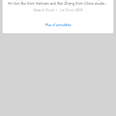
An-Son Bui from Vietnam and Ran Zhang from China studied together on the International Master in Management (IMM) programme at Audencia between 2010 and 2011. They became good friends. Son says of Ran "She’s actually my very first Chinese friend." After the graduation, they took different paths to pursue their personal goals and lost touch. 8 years after, Ran flies to Saigon just to see An-Son after leaving him a message on LinkedIn: “hey An-Son, I’m going to Vietnam next week, are you there?”. Son replies "So I must be here. And we had a wonderful evening sharing so many stories, having so much fun and making so many jokes. 8 years!!! Wow, it’s amazing. Everything was just like happening yesterday." The two friends have promised each other not to wait another 8 years before seeing each other again. "So it's Beijing next year for me!" says An-Son.
Keep In Touch
Le 10 oct. 2018
Plus d'actualités