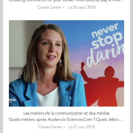
Crossing continents for your career International Day is now a regular date in the student agenda. Organised by the corporate and alumni relations team, the objective is to highlight the benefits and challenges of an international career. For each edition, alumni from the four corners of the globe are invited back to Nantes to share their thoughts and insights about going international. Careers consultant Shyla du Cosquer says “We have lined up an exciting and diverse panel of alumni for International Day. They are flying in from Europe and the USA and have between them have experienced living and working across the globe in different roles and fields." Audencia is proud to welcome back to Audencia: Tarek Alassar, IMM 14 Rajasunath Gondi, MSCPM 11 Lucie Gouanelle, GE 98 Florine Zhao, GE 10 International Day begins at 12.45 in auditorium 54 with a round table session onthe theme of Crossing continents for your career. For the rest of the afternoon, students will be able to attend smaller workshops, hosted by alumni and guest speakers with a common focus on international experiences. “All the information is on students’ agendas on Tomorrow,” continues Shyla du Cosquer. “To round off the day, we are holding a networking session with our alumni from 16.30 to 17.30.”* *To be a part of the networking session, students must register on Together, the alumni website – only 50 places are available!
Career Center
Le 24 sept. 2018
Les métiers de la communication et des médias
Quels métiers après Audencia SciencesCom ? Quels débouchés ? Alice Thiriet, diplômée 2011, nous parle aujourd'hui de son métier de Directrice Communication chez IDEA Groupe.
Career Center
Le 21 nov. 2018