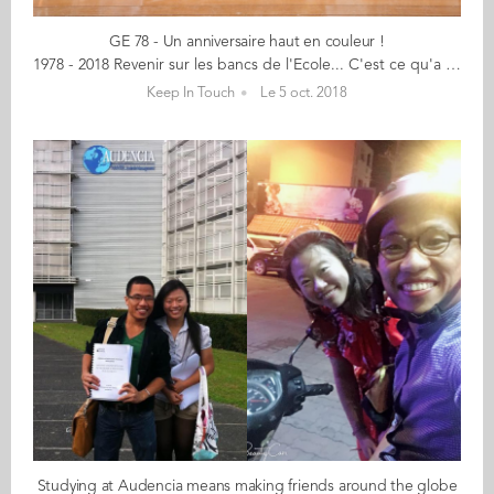
GE 78 - Un anniversaire haut en couleur !
1978 - 2018 Revenir sur les bancs de l'Ecole... C'est ce qu'a fait la promo GE 78 ce vendredi 28 septembre, l'enthousiasme de leurs années étudiantes intact. 40 ans, ca se fête ! Certes, leur Ecole a bien changé... mais l'esprit est toujours là. Après des retrouvailles au jardin des plantes et une visite au Musée d’Arts, la Direction d’Audencia et quelques étudiants de 4ème année étaient très heureux d’accueillir une quarantaine d’Alumni et leur conjoint pour partager un moment privilégié placé sous le signe de la convivialité et des échanges… avec la présence exceptionnelle de Martial Le Berre ! Les festivités ont continué tard dans la nuit au Nantilus, sur la Loire face au Carroussel des Mondes marins. Un grand merci à Pascale et Michel Pelé, Ambassadeurs de leur promo, qui se sont activement mobilisés pour organiser cet anniversaire. >> Découvrez les photos
Keep In Touch
Le 5 oct. 2018
Studying at Audencia means making friends around the globe