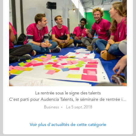
La rentrée sous le signe des talents
C'est parti pour Audencia Talents, le séminaire de rentrée innovant pour les 485 étudiants de première année. Ce matin les étudiants ont pu découvrir ce qui les attendait : 2 jours de brainstorm très créatif pour une restitution finale aux entreprises partenaires de l'événement. Mars, Mazars, CIC Ouest, Groupe Pomona, LNA Santé, Ubisoft, Nature et Découvertes, Groupe Eram sont tous au rendez-vous. Après avoir lancé leur défi aux étudiants ce matin - défi lié à une problématique stratégique - les étudiants se sont réunis en salle de travail pour laisser libre court à leur imagination et créativité pour répondre à la problématique. Le jury sélectionnera en fin de journée la meilleure idée. Celle-ci sera alors décryptée, qualifiée, mise en scène par les groupes d'étudiants avec le soutien de coachs designers professionnels. Elle sera restituée demain, jeudi 6 septembre, sur scène devant toutes les enteprises. Audencia Talents, c’est le moment de capter des tendances, de s’inspirer, de s’enrichir ! >> Pour revivre l'édition 2017, ça se passe là
Business
Le 5 sept. 2018
Voir plus d'actualités de cette catégorie