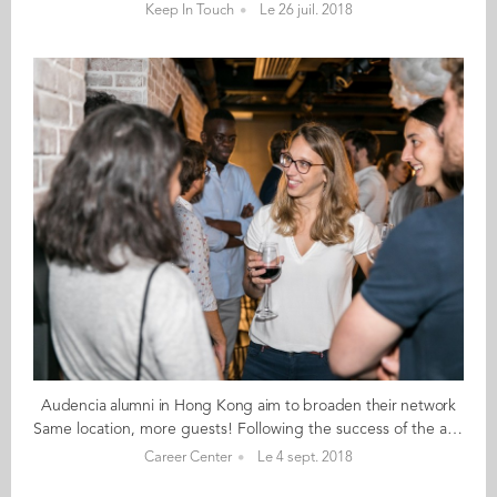
Keep In Touch
Le 26 juil. 2018
Audencia alumni in Hong Kong aim to broaden their network
Same location, more guests! Following the success of the afterwork in July which brought together with alumni and students from Audencia and emlyon, Hong Kong ambassador Benoit Zoetelief Tromp (GE 14) is part of the initiative behind the Grandes Ecoles networking cocktail on 20th September. This time, the guest list is wider and will include alumni and students from Audencia but also EDHEC, ESCP, ESSEC, HEC, emlyon and SKEMA. The Artist House the July afterwork was held was a great location and has the capacity to host the cocktail/networking event on 20th September when the organisers aim to have 150 people. Alumni and students who are in Hong Kong (either permanently or just passing by) are welcome to contact Benoit if they are interested in attending.
Career Center
Le 4 sept. 2018