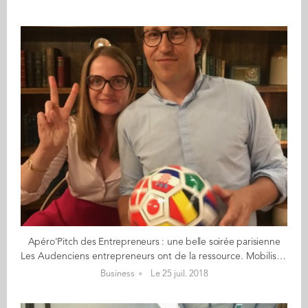
Apéro'Pitch des Entrepreneurs : une belle soirée parisienne
Les Audenciens entrepreneurs ont de la ressource. Mobilisés comme toute la France derrière les Bleus le 10 juillet, c’est finalement avec quelques jours de décalage, le 17 juillet, que s’est tenu l’Apéro’Pitch du Club Entrepreneurs. Une belle réussite, malgré cette date un peu coincée entre l’euphorie footballistique et les départs en vacances. 10 entrepreneurs s’étaient donné rendez-vous pour investir un nouveau lieu – The Hoxton, au cœur du sentier – à l’invitation de Stéphane Feuillu (GE 97, Ambassadeur du Club Entrepreneurs). Un cadre chic, élégant et convivial, propice au networking et à la découverte des 3 projets pitchés : Yves Bossy (GE 79) a fait découvrir son activité centrée sur les goodies sur-mesure, destinés principalement aux grands comptes. En cette période de Coupe du Monde, Yves a fait découvrir son ballon de foot intégrant toutes les équipes du Mondial (cf. photo), belle illustration de ses activités. Mais il a aussi partagé avec l’auditoire sa problématique du moment : développer son portefeuille clients pour réduire l’importance d’un compte majeur au sein de son chiffre d’affaires. Alexandre Beauchet (GE 12) est en plein démarrage. Ce diplômé ingénieur-manager travaille depuis six mois sur un « mur de construction virtuel », une nouvelle technique permettant aux gens de développer leur créativité tout en travaillant à distance, en équipe et en utilisant des outils IT. A ceux qui souhaitent en savoir plus, découvrez draft.io Emile Ledure (GE 16), ancien Product Manager pour BlaBlaCar, développe une activité pour aider les propriétaires d’applications smartphone et web à mieux comprendre les besoins de leurs clients pour faire évoluer leur outil. Un mix de compétences de chef de projet et développeur UX. Pour ceux qui souhaitent en savoir plus, découvrez le dernier article d’Emile sur l’Onboarding produit mais aussi une vidéo de sa dernière intervention à Station F Rendez-vous début octobre pour un nouvel Apéro’Pitch du Club Entrepreneurs, pour faire le plein de belles initiatives présentées par des diplômés d’Audencia.
Business
Le 25 juil. 2018