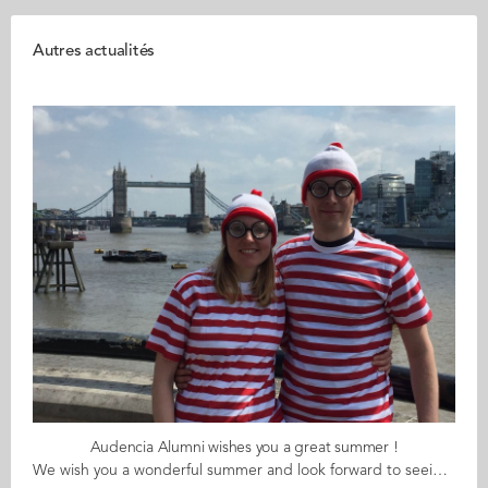
Autres actualités
Audencia Alumni wishes you a great summer !
We wish you a wonderful summer and look forward to seeing you again after the break. Remember the “find me” campaign back in January 2018 with alumni around the world -like Hélène and Ryan in London- dressed up as “Where’s Wally”? Take the time to launch you own “find me” campaign and reconnect with former classmates and friends from Audencia and, if you are travelling, use the Close to Me feature to find fellow alumni in the places you visit. Join us at the end of August for lots of surprises and stories to tell. See you soon! The Audencia Alumni team