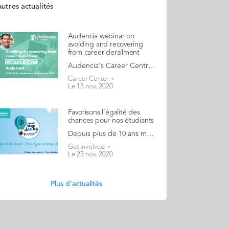
utres actualités
Audencia webinar on
avoiding and recovering
from career derailment
Audencia's Career Centre continues its partnership with Sensible Media in the UK to bring a series of webinars to alumni and students. Starting on 18 November, the first webinar of the season will focus on avoiding and recovering from career derailment. More than 50% of professionals experience career derailment at some point: being fired, demoted, or told we are unpromotable. In this webinar Carter Cast (Professor of Entrepreneurship at Kellogg School of Management) will share his research on why derailment happens, how to avoid it, and how to recover if it does. A standard tenet of career advice is to “know your strengths”. Much less focus is put on helping us diagnose our weaknesses. Very often it is these lingering blind spots and skill gaps that trip us up when we are confronted by a new work environment or a new challenge to surmount. Audencia is delighted to offer free tickets for alumni and students for this live webinar from 19:30 to 20:30 (Paris time) on Wednesday 18 November. REGISTRATION There are 100 free tickets for Audencia's alumni and students (use code "audstudent" if ticket does not show) Carter Cast is the author of The Right (and Wrong) Stuff: How Brilliant Careers are Made - and Unmade. Carter is an award-winning professor at Northwestern University’s Kellogg School of Management where he teaches entrepreneurship, leadership and marketing. Starting his career as a marketing manager at PepsiCo, he moved on to Electronic Arts before becoming founding chief marketing officer of Blue Nile, the leading online diamond seller. Carter later went to Walmart, where he became the CEO of Walmart.com, leading the division to become the third highest volume retailer behind Amazon and eBay. http://cartercast.com All participants receive Access to the webinar and the chance to ask questions live Catch-up recording of the webinar A bonus materials resource pack including slides and support materials.
Career Center
Le 13 nov. 2020
Favorisons l’égalité des
chances pour nos étudiants
Depuis plus de 10 ans maintenant, la Fondation Audencia favorise l’ouverture sociale et culturelle et soutient l’entrepreneuriat étudiant au sein de l’école. Aujourd’hui, encore plus dans ce contexte économique difficile, la Fondation a besoin de vous ! « Les temps sont durs, la solidarité des diplômés est encore plus nécessaire que d'habitude. » Guy Rognant (GE 63), donateur de la Fondation Audencia. >> Je fais un don << Kévin Hamon (GE 19) a créé Ouivalo, une société de l'économie circulaire. Il avait bénéficié d’une bourse de soutien de l’entrepreneuriat étudiant lors de sa dernière année d’étude à Audencia. « La bourse de la Fondation m’a permis de suivre ma vocation d’entrepreneur en testant, dès mon stage de fin d’étude, mon idée de start-up à impact positif. Un an plus tard, ça se développe super bien et je suis très content d’avoir eu cette opportunité. Un très grand merci à tous les donateurs car cette bourse m’a donné confiance et elle m’a permis d’assumer les risques de l’entreprise malgré mon statut étudiant et ma très jeune expérience. J’ai envie d'y contribuer à mon tour le plus vite possible. » Une solution pour composter vos biodéchets, même en ville ! Fini le gaspillage, un tiers de votre poubelle donnera maintenant un terreau fertile pour une agriculture plus durable. Vous souhaitez soutenir des projets entrepreneuriaux étudiants ? Favoriser l’ouverture sociale et culturelle dans votre école ? Faites comme Guy Rognant (GE 63), faites un don ! Pour rappel, votre don vous ouvre droit à une réduction fiscale : votre don en ligne vous permet de bénéficier d’une réduction d’impôt sur le revenu à hauteur de 66 % du don, dans la limite de 20 % du montant de votre impôt. Pour toutes questions, contactez Karyn Mikkelsen-Tillet, Fundraising Manager : kmikkelsen@audencia.com. Et pour les donateurs à l’étranger : cliquez ici pour savoir comment soutenir nos étudiants.
Get Involved
Le 23 nov. 2020
Plus d'actualités