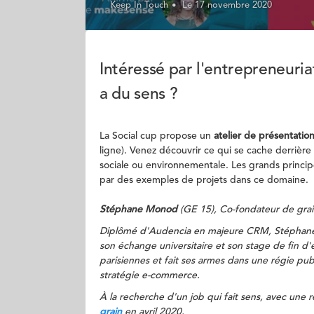
Keep In Touch
Le 17 novembre 2020
Intéressé par l'entrepreneuria
a du sens ?
La Social cup propose un
atelier de présentatio
ligne). Venez découvrir ce qui se cache derrière c
sociale ou environnementale. Les grands principes
par des exemples de projets dans ce domaine.
Stéphane Monod
(GE 15), Co-fondateur de grai
Diplômé d'Audencia en majeure CRM, Stéphane 
son échange universitaire et son stage de fin d'é
parisiennes et fait ses armes dans une régie pu
stratégie e-commerce.
À la recherche d'un job qui fait sens, avec une ré
grain
en avril 2020.