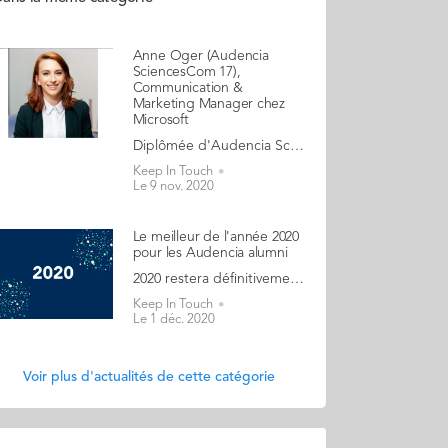
Anne Oger (Audencia
SciencesCom 17),
Communication &
Marketing Manager chez
Microsoft
Diplômée d'Audencia SciencesCom en 2017, Anne est aujourd'hui Communication & Marketing manager chez Microsoft. Elle nous raconte son parcours depuis Audencia SciencesCom et ses meilleurs souvenirs. Pourquoi Audencia SciencesCom ? J’ai intégré Audencia SciencesCom après un DUT Techniques de Commercialisation à l’IUT de Saint-Brieuc. Ne sachant pas encore précisément, à l’époque, vers quel métier m’orienter, la formation généraliste en communication et médias proposée par Audencia SciencesCom me permettait de toucher à tous les aspects de la communication, des médias et du marketing pour définir ce qui me convenait le plus. J’ai également été convaincue par les nombreux projets professionnels proposés tout au long du cursus. SciencesCom m’a apporté une connaissance concrète des métiers de la communication et un savoir-faire complet. Les cours proposés sont tout à fait adaptés à l’évolution des métiers de la communication et des médias, notamment d’un point de vue digital. L’éthique fait également partie intégrante de la formation et aujourd’hui, plus que jamais, nous devons aborder la communication avec une approche sociétale et inclusive. La dimension internationale a également été un vrai plus pour moi : en complément des stages et semestre d’études proposés à l’étranger, les cours en anglais sont parfaits pour nous lancer et prendre de l’aisance pour nous développer à l'international. Mon parcours depuis l’obtention de mon diplôme Après mon alternance chez Microsoft j'ai été recrutée dans leur programme post-graduate qui m’a permis de bénéficier, pendant 2 ans, de formations complémentaires et de voyager pour parfaire mes connaissances sur l'entreprise. Depuis j'ai eu l’opportunité d’évoluer en interne chez Microsoft et je continue à me former sur tous les métiers de la communication que ce soit le marketing, la communication interne, le digital, les médias... Les métiers du secteur des nouvelles technologies évoluent à une vitesse folle, il faut suivre et se former continuellement. Mes missions aujourd’hui Je suis aujourd'hui Responsable de la communication et du marketing sur la solution Azure de Microsoft. J'ai plusieurs solutions à ma charge : la Data & l'intelligence Artificielle, la réalité mixte et l'IOT. En relation étroite avec les chefs de produits je conçois des plans de communication pour mettre en avant ces solutions auprès d'une audience BtoB. Pour ce faire, mes missions sont assez vastes : je suis en relation avec plusieurs agences pour les briefer sur nos différentes actions, j'orchestre les équipes analytics, digital et créa pour unifier la communication, je suis également responsable du Modern Marketing sur mon périmètre et en fonction de l'évolution des résultats je propose une stratégie de communication. Mes meilleurs souvenirs d’Audencia SciencesCom Je retiens principalement l'organisation de grands événements comme le Web2day, mais aussi les différentes micro-agences avec des briefs clients concrets : des projets très intenses en terme de travail à fournir, mais également très formateurs et grâce auxquels j’ai les meilleurs souvenirs de travail en équipe. Je suis toujours en lien avec certains étudiants. On se voit de temps en temps sur Paris pour partager nos conseils et surtout les derniers gossips sur nos années SciencesCom.
Keep In Touch
Le 9 nov. 2020
Le meilleur de l'année 2020
pour les Audencia alumni
2020 restera définitivement particulière dans les esprits de tous. Mais afin de finir l'année en beauté, nous vous proposons de revenir sur ce que 2020 a apporté de meilleur aux diplômés de l'école ! A retrouver sur les réseaux sociaux alumni (Facebook, Twitter et Linked In)
Keep In Touch
Le 1 déc. 2020
Voir plus d'actualités de cette catégorie