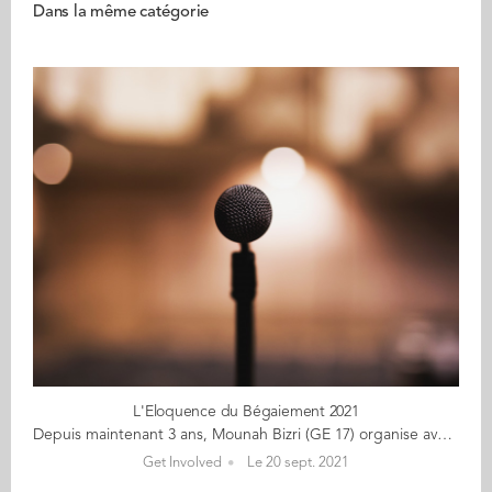
Dans la même catégorie
L'Eloquence du Bégaiement 2021
Depuis maintenant 3 ans, Mounah Bizri (GE 17) organise avec un groupe d'amis, un concours d'éloquence pour personnes qui bégaient. Ce concours a pour objectif de donner espoir aux personnes qui bégaient et à toutes les personnes différentes, en montrant que nos rêves ne sont jamais loin. Dès lors qu'on ose sortir de sa zone de confort et montrer sa vulnérabilité, tout semble possible. L'éloquence du bégaiement est une aventure unique au monde et il reste encore des places pour une dizaine de candidats. Le projet est ouvert à tous, une seule condition, être une personne qui bégaie. Date: du 2 octobre au 23 novembre Lieu: Paris L'idée est simple; en 4 à 7 semaines, oser l'un des plus grands défis des personnes qui bégaient (et de n'importe qui) : prendre la parole en public. "La vérité est que l'éloquence du bégaiement est bien plus que cela, c'est une épopée, où nous apprenons à nous dépasser et à nous accepter avec nos forces et nos différences." C'est également une aventure de groupe, où tout le monde s'entraide vers un but commun: bien vivre le bégaiement au quotidien et montrer que même si on bégaie, nous avons tous un énorme potentiel. "Alors si vous aussi, vous vouez vivre l'épopée d'une vie, inscrivez-vous, nous vous attendons de pied ferme avec notre super équipe pluri-disciplinaire (professionnels de l'éloquence, orthophonistes, personnes qui bégaient, psychologue, étudiants, anciens lauréats de concours d'éloquence)." Les inscriptions c'est par ici!
Get Involved
Le 20 sept. 2021