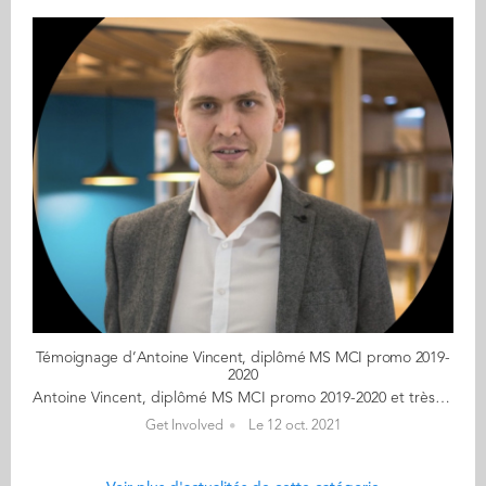
Témoignage d’Antoine Vincent, diplômé MS MCI promo 2019-
2020
Antoine Vincent, diplômé MS MCI promo 2019-2020 et très impliqué avec la nouvelle promo du MS MCI (Management et compétences internationales), partage son témoignage pour son programme de coeur et son parcours avant et après les études. Présentation de votre parcours avant votre entrée au MCI « Diplômé de l'ESTACA, école d'ingénieurs spécialisée dans les transports et ayant la volonté depuis déjà longtemps d'allier mes compétences techniques avec des compétences orientées gestion d'entreprise, je cherchais à obtenir cette double casquette. A l'époque, je mettais renseigné sur plusieurs Mastère Spécialisé mais je me suis rapidement tourné vers le MCI car il offrait une plus grande diversité d'enseignements. » Votre parcours depuis que vous etes diplômé (stage , premier poste) « Mes cours au sein du MCI se sont terminés à la fin du mois de mars 2020, j'ai alors continué avec mon stage chez NavalGroup en tant que Business Developer en Innovation. Ma mission était de participer à la création d'un POC (expérimentation) en partenariat avec la Marine Nationale. J'abordais ainsi des aspects techniques mais aussi des aspects commerciaux. Par la suite, je suis rentré en tant que Ingénieur Projet chez MI GSO avec une mission chez Airbus Nantes pour le pilotage de projets d'innovation. J'occupe encore aujourd'hui ce poste. » Vous êtes un alumni très investi : concrètement de quelle façon contribuez-vous au programme ? « J'essaie de garder un lien avec le MCI, car j'apprécie le fait de partager mon année MCI avec les étudiants qui vivent actuellement le cursus. Cette année, j'ai rencontré les étudiants de la promo lors d'un petit déjeuner au Radisson Blue de Nantes. Ce fut l'occasion de faire connaissance et de répondre à leurs questions dans des conditions plutôt informelles. Nous avons créé également avec Madame BERNARDIN, responsable du cours de gestion de projets, une étude de cas qui s'intitule MCI SPACE. Les étudiants vont être en plusieurs groupes et vont devoir faire la gestion d'un projet commun. L'idée est de faire connaitre aux étudiants les rudiments de la gestion de projets. Il y a aussi un aspect team building parce que c'est comme si chaque groupe représentait un service d'une seule et unique entreprise, la communication va être essentielle. » Avec toutes les notions apprises durant vos études, aujourd'hui comment utilisez-vous ces bases dans votre travail ? « A l’heure actuelle, ce sont davantage les softskills acquis en partie lors du MCI qui me servent. J’entends par softskills, le management multiculturel, la capacité de réflexion notamment. Après ma carrière professionnelle ne fait que commencer et j’ai bon espoir de pouvoir utiliser l’intégralité de ces notions dans un futur relativement proche. Cela conditionne en partie mon projet professionnel. »
Get Involved
Le 12 oct. 2021