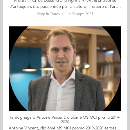
#Portrait - Chloé Dasse (GE 13 ing-man) - Art & Entreprise
J’ai toujours été passionnée par la culture, l’histoire et l’art Un océan... c’est ainsi que Chloé Dasse (GE 13) définit l’art. Infini, surprenant, insaisissable… tout comme son parcours si riche d'audace, de nouvelles expériences. Ingénieure-manager, Chloé sort régulièrement des cases, que ce soit par le voyage, les milieux qu’elle fréquente, ses activités, pour ensuite intégrer ces nouveautés, ces points de vue différents, pour une vision sans cesse renouvelée. Structurée et organisée comme une ingénieure, décalée comme une commerciale ! En 2020, elle fonde, avec son amie Ayoko, MUSY, une société qui accompagne, conseille les entreprises et les particuliers dans l’acquisition d’œuvres d’art, originales ou personnalisées : investissements, défiscalisation, décoration, recherche d’œuvres particulières ou encore évènementiel. Tout comme l’océan est influencé par les vents et marées, les projets de Chloé sont animés par sa passion et les rencontres. 1) Comment passe-t-on d’un double diplôme d’informatique & génie civil à la création d’une société d’art ? J’ai toujours été passionnée par la culture, l’histoire et l’art. Pendant des années, j’ai écumé les musées d’Europe et me suis entourée d’artistes ou passionnés de culture. Quelques années après l’obtention du double diplôme ingénieure-manager, j’ai créé ma société d’architecture d’intérieur. Je travaillais à la décoration des bâtiments ou à la rénovation de monuments historiques, entre la France et l’Espagne. Nos activités regroupaient le travail des moulures, la peinture de décorations ou de trompe-l’œil. Les artisans avec lequels nous travaillions étaient pour la plupart artistes également. Bien sûr, il y avait d’autres enjeux que l’aspect artistique : les cahiers des charges étaient très complets concernant les techniques à utiliser, la pigmentation, la colorimétrie… Peu à peu, je me suis concentrée sur la dimension artistique. J’ai commencé par mettre de côté la partie gestion de chantier en fermant cette société. A l’occasion d’un weekend, je pars à Oslo visiter le musée Munch pour voir le fameux Cri. Aussi excitée que par la découverte de la Joconde, je me trouve face au tableau, et là… Je m’attendais à ressentir un tout autre sentiment. Je m'attendais à un tableau plus grand, plus impressionnant, plus saisissant. Je m’intéresse quand même à ce que le musée peut m’apprendre sur le tableau en scannant le QR code. J'atterris sur la page explicative de l’œuvre, extrêmement bien construite, et découvre tout du peintre, de son univers, du contexte personnel de la création de l’œuvre, du contexte historique, du tournant de l’histoire de l’art dans lequel elle s’insère… J’avais l’impression de dialoguer avec le peintre, et d’écouter son histoire qu’il me racontait lui-même. Grâce à cette grille de lecture, mon expérience s'est transformée. Après ce weekend, je retourne en Espagne et échange avec une amie Ayoko, aujourd’hui mon associée : la dimension humaine que m’a apportée le musée a totalement changé mon expérience, et combien elle me semble importante dans notre rapport à l’art. Elle s’est retrouvée face aux mêmes problématiques de relations humaines dans le domaine de l’art. Le concept de l’entreprise était né. Nous souhaitions remettre au centre des échanges l'Homme et accompagner de futurs acquéreurs ou collectionneurs dans leur démarche. 2) Que vous a apporté le double diplôme Audencia-Mines de Douai ? J’ai vu dans ce double diplôme deux lectures totalement différentes du monde, et pourtant tellement complémentaires. Mes études d’ingénieur m’ont appris à étudier une situation d'un point de vue technique, à y répondre sous forme de cahier des charges et de gestion de projet. Les solutions sont structurées et rationnelles. Lorsque j’ai intégré Audencia, j’ai découvert tout ce qui entourait un projet technique. Un nouveau monde, très peu abordé jusqu’à présent en école d’ingénieur : le monde de la finance, du marketing, de la vente. J’y ai appris à déstructurer ma pensée, à la considérer à bien plus grande échelle, à y intégrer de nouveaux paramètres. De façon générale, cette formation conjointe a mis à ma disposition une boîte à outils pour une compréhension globale. J’en ai retiré cette capacité à apprendre, en permanence, à trouver des ressources, à vérifier mes sources, à en trouver de nouvelles, à chercher sans cesse à renouveler mon analyse, une appétence à comprendre, une flexibilité. Elles m’ont transmis le goût de la curiosité et de l’audace. Tout a une solution, il suffit de la trouver. 3) Qu’est-ce qui vous passionne le plus dans votre métier ? L’humain ?. Nous sommes une société de conseil. Nous apportons donc une réponse sur-mesure à chaque personne. Nous recevons et gérons des demandes très différentes, et comme l’art fait appel à l’émotion, ces demandes nécessitent souvent d’être décryptées. Il nous arrive par exemple très fréquemment d’être contactées par des sociétés sur des thématiques fiscales ou par des particuliers pour de l’investissement. Mais systématiquement, à un moment donné, le cœur reprend sa place et le financier se complète de l’émotion. Je trouve cette double lecture passionnante. La rationalité versus le plaisir. La raison versus l’identité personnelle. L’humain est l’élément central de notre travail : avec nos clients, les artistes avec qui nous collaborons, nos partenaires, nos prescripteurs… L’essence même de MUSY réside dans la possibilité de matérialiser le croisement des univers d’artistes avec les envies de chacun. C’est passionnant ! Le processus artistique devient une expérience, une démarche qui nous fait vibrer. 4) Si vous étiez un tableau, quel serait-il ? Quelle question complexe quand on est passionnée d'art ! Cela impliquerait de choisir entre l’art classique et l’art moderne ou contemporain, de rentrer dans une case et d’être une seule œuvre… J’ai souvent eu du mal à choisir, et donc à renoncer. Depuis que j’ai intégré Audencia, j’ai été slasheuse. Deux vies, deux métiers, des études en parallèle, plus de richesses ! Si je poussais un peu cette question, je dirais que la notion de choix est primordiale. C’est le fondamental de la liberté à mes yeux. Après réflexion, je ne serais pas un tableau, mais plutôt une performance, ou une structure d’art éphémère. Je préférerais être une œuvre en constante évolution, en transformation permanente, au gré de mon créateur ou de mon environnement, réinterprétable à l’infini, renouvelant sans cesse son existence. 5) Quel est votre meilleur souvenir à l'Ecole ? J’ai deux souvenirs qui m’ont particulièrement marquée : 1) Celui de l'entretien d’admission à l’Ecole. Plus qu’un entretien, c’était un moment de dialogue et d’échange avec l’interviewer. J'ai trouvé agréable d’être considérée comme une professionnelle en puissance et non pas pour une simple élève. C'est là que j’ai pressenti que j’allais apprendre beaucoup en intégrant Audencia, que j’allais devoir aller plus loin dans l’articulation de ma pensée, mes opinions et mon processus de décision. Dès le départ, l’Ecole s’est positionnée comme la dernière ligne droite avant le monde professionnel, bien plus que comme une formation académique. 2) Celui de mon acceptation à Berkeley. C’était avant tout un objectif personnel tant Berkeley me semblait la destination la plus prestigieuse des summers schools proposées à l’époque. C’est donc là-bas que je devais aller, point. Entre les notes générales et le niveau d’anglais, j’ai fait en sorte que mon dossier soit à la hauteur pour partir. C’était ma victoire personnelle que de pouvoir y aller. En effet, je savais que je serais entrepreneuse. Je travaillais d’ailleurs, à l’époque, à aider un membre de ma famille dans le développement de sa société. J’ai même dû faire un aller-retour San Francisco – Madrid sur 4 jours car nous avions gagné une compétition organisée par Siemens. San Francisco représentait l’El Dorado des entrepreneurs. Je souhaitais découvrir cet environnement, la mentalité associée et m’en nourrir. C’est en effet un positionnement très différent de l’Europe. J’y ai beaucoup appris, notamment une façon d’appréhender les challenges que je gère au quotidien.
Keep In Touch
Le 29 sept. 2021
Témoignage d’Antoine Vincent, diplômé MS MCI promo 2019-
2020
Antoine Vincent, diplômé MS MCI promo 2019-2020 et très impliqué avec la nouvelle promo du MS MCI (Management et compétences internationales), partage son témoignage pour son programme de coeur et son parcours avant et après les études. Présentation de votre parcours avant votre entrée au MCI « Diplômé de l'ESTACA, école d'ingénieurs spécialisée dans les transports et ayant la volonté depuis déjà longtemps d'allier mes compétences techniques avec des compétences orientées gestion d'entreprise, je cherchais à obtenir cette double casquette. A l'époque, je mettais renseigné sur plusieurs Mastère Spécialisé mais je me suis rapidement tourné vers le MCI car il offrait une plus grande diversité d'enseignements. » Votre parcours depuis que vous etes diplômé (stage , premier poste) « Mes cours au sein du MCI se sont terminés à la fin du mois de mars 2020, j'ai alors continué avec mon stage chez NavalGroup en tant que Business Developer en Innovation. Ma mission était de participer à la création d'un POC (expérimentation) en partenariat avec la Marine Nationale. J'abordais ainsi des aspects techniques mais aussi des aspects commerciaux. Par la suite, je suis rentré en tant que Ingénieur Projet chez MI GSO avec une mission chez Airbus Nantes pour le pilotage de projets d'innovation. J'occupe encore aujourd'hui ce poste. » Vous êtes un alumni très investi : concrètement de quelle façon contribuez-vous au programme ? « J'essaie de garder un lien avec le MCI, car j'apprécie le fait de partager mon année MCI avec les étudiants qui vivent actuellement le cursus. Cette année, j'ai rencontré les étudiants de la promo lors d'un petit déjeuner au Radisson Blue de Nantes. Ce fut l'occasion de faire connaissance et de répondre à leurs questions dans des conditions plutôt informelles. Nous avons créé également avec Madame BERNARDIN, responsable du cours de gestion de projets, une étude de cas qui s'intitule MCI SPACE. Les étudiants vont être en plusieurs groupes et vont devoir faire la gestion d'un projet commun. L'idée est de faire connaitre aux étudiants les rudiments de la gestion de projets. Il y a aussi un aspect team building parce que c'est comme si chaque groupe représentait un service d'une seule et unique entreprise, la communication va être essentielle. » Avec toutes les notions apprises durant vos études, aujourd'hui comment utilisez-vous ces bases dans votre travail ? « A l’heure actuelle, ce sont davantage les softskills acquis en partie lors du MCI qui me servent. J’entends par softskills, le management multiculturel, la capacité de réflexion notamment. Après ma carrière professionnelle ne fait que commencer et j’ai bon espoir de pouvoir utiliser l’intégralité de ces notions dans un futur relativement proche. Cela conditionne en partie mon projet professionnel. »