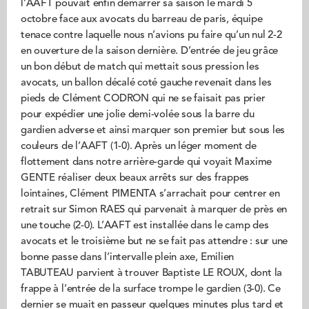
l’AAFT pouvait enfin démarrer sa saison le mardi 5
octobre face aux avocats du barreau de paris, équipe
tenace contre laquelle nous n’avions pu faire qu’un nul 2-2
en ouverture de la saison dernière. D’entrée de jeu grâce
un bon début de match qui mettait sous pression les
avocats, un ballon décalé coté gauche revenait dans les
pieds de Clément CODRON qui ne se faisait pas prier
pour expédier une jolie demi-volée sous la barre du
gardien adverse et ainsi marquer son premier but sous les
couleurs de l’AAFT (1-0). Après un léger moment de
flottement dans notre arrière-garde qui voyait Maxime
GENTE réaliser deux beaux arrêts sur des frappes
lointaines, Clément PIMENTA s’arrachait pour centrer en
retrait sur Simon RAES qui parvenait à marquer de près en
une touche (2-0). L’AAFT est installée dans le camp des
avocats et le troisième but ne se fait pas attendre : sur une
bonne passe dans l’intervalle plein axe, Emilien
TABUTEAU parvient à trouver Baptiste LE ROUX, dont la
frappe à l’entrée de la surface trompe le gardien (3-0). Ce
dernier se muait en passeur quelques minutes plus tard et