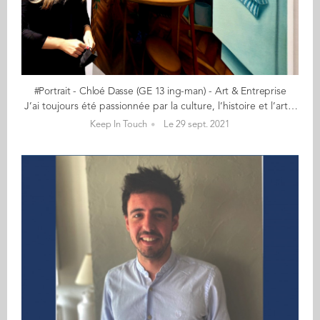
#Portrait - Chloé Dasse (GE 13 ing-man) - Art & Entreprise
J’ai toujours été passionnée par la culture, l’histoire et l’art Un océan... c’est ainsi que Chloé Dasse (GE 13) définit l’art. Infini, surprenant, insaisissable… tout comme son parcours si riche d'audace, de nouvelles expériences. Ingénieure-manager, Chloé sort régulièrement des cases, que ce soit par le voyage, les milieux qu’elle fréquente, ses activités, pour ensuite intégrer ces nouveautés, ces points de vue différents, pour une vision sans cesse renouvelée. Structurée et organisée comme une ingénieure, décalée comme une commerciale ! En 2020, elle fonde, avec son amie Ayoko, MUSY, une société qui accompagne, conseille les entreprises et les particuliers dans l’acquisition d’œuvres d’art, originales ou personnalisées : investissements, défiscalisation, décoration, recherche d’œuvres particulières ou encore évènementiel. Tout comme l’océan est influencé par les vents et marées, les projets de Chloé sont animés par sa passion et les rencontres. 1) Comment passe-t-on d’un double diplôme d’informatique & génie civil à la création d’une société d’art ? J’ai toujours été passionnée par la culture, l’histoire et l’art. Pendant des années, j’ai écumé les musées d’Europe et me suis entourée d’artistes ou passionnés de culture. Quelques années après l’obtention du double diplôme ingénieure-manager, j’ai créé ma société d’architecture d’intérieur. Je travaillais à la décoration des bâtiments ou à la rénovation de monuments historiques, entre la France et l’Espagne. Nos activités regroupaient le travail des moulures, la peinture de décorations ou de trompe-l’œil. Les artisans avec lequels nous travaillions étaient pour la plupart artistes également. Bien sûr, il y avait d’autres enjeux que l’aspect artistique : les cahiers des charges étaient très complets concernant les techniques à utiliser, la pigmentation, la colorimétrie… Peu à peu, je me suis concentrée sur la dimension artistique. J’ai commencé par mettre de côté la partie gestion de chantier en fermant cette société. A l’occasion d’un weekend, je pars à Oslo visiter le musée Munch pour voir le fameux Cri. Aussi excitée que par la découverte de la Joconde, je me trouve face au tableau, et là… Je m’attendais à ressentir un tout autre sentiment. Je m'attendais à un tableau plus grand, plus impressionnant, plus saisissant. Je m’intéresse quand même à ce que le musée peut m’apprendre sur le tableau en scannant le QR code. J'atterris sur la page explicative de l’œuvre, extrêmement bien construite, et découvre tout du peintre, de son univers, du contexte personnel de la création de l’œuvre, du contexte historique, du tournant de l’histoire de l’art dans lequel elle s’insère… J’avais l’impression de dialoguer avec le peintre, et d’écouter son histoire qu’il me racontait lui-même. Grâce à cette grille de lecture, mon expérience s'est transformée. Après ce weekend, je retourne en Espagne et échange avec une amie Ayoko, aujourd’hui mon associée : la dimension humaine que m’a apportée le musée a totalement changé mon expérience, et combien elle me semble importante dans notre rapport à l’art. Elle s’est retrouvée face aux mêmes problématiques de relations humaines dans le domaine de l’art. Le concept de l’entreprise était né. Nous souhaitions remettre au centre des échanges l'Homme et accompagner de futurs acquéreurs ou collectionneurs dans leur démarche. 2) Que vous a apporté le double diplôme Audencia-Mines de Douai ? J’ai vu dans ce double diplôme deux lectures totalement différentes du monde, et pourtant tellement complémentaires. Mes études d’ingénieur m’ont appris à étudier une situation d'un point de vue technique, à y répondre sous forme de cahier des charges et de gestion de projet. Les solutions sont structurées et rationnelles. Lorsque j’ai intégré Audencia, j’ai découvert tout ce qui entourait un projet technique. Un nouveau monde, très peu abordé jusqu’à présent en école d’ingénieur : le monde de la finance, du marketing, de la vente. J’y ai appris à déstructurer ma pensée, à la considérer à bien plus grande échelle, à y intégrer de nouveaux paramètres. De façon générale, cette formation conjointe a mis à ma disposition une boîte à outils pour une compréhension globale. J’en ai retiré cette capacité à apprendre, en permanence, à trouver des ressources, à vérifier mes sources, à en trouver de nouvelles, à chercher sans cesse à renouveler mon analyse, une appétence à comprendre, une flexibilité. Elles m’ont transmis le goût de la curiosité et de l’audace. Tout a une solution, il suffit de la trouver. 3) Qu’est-ce qui vous passionne le plus dans votre métier ? L’humain ?. Nous sommes une société de conseil. Nous apportons donc une réponse sur-mesure à chaque personne. Nous recevons et gérons des demandes très différentes, et comme l’art fait appel à l’émotion, ces demandes nécessitent souvent d’être décryptées. Il nous arrive par exemple très fréquemment d’être contactées par des sociétés sur des thématiques fiscales ou par des particuliers pour de l’investissement. Mais systématiquement, à un moment donné, le cœur reprend sa place et le financier se complète de l’émotion. Je trouve cette double lecture passionnante. La rationalité versus le plaisir. La raison versus l’identité personnelle. L’humain est l’élément central de notre travail : avec nos clients, les artistes avec qui nous collaborons, nos partenaires, nos prescripteurs… L’essence même de MUSY réside dans la possibilité de matérialiser le croisement des univers d’artistes avec les envies de chacun. C’est passionnant ! Le processus artistique devient une expérience, une démarche qui nous fait vibrer. 4) Si vous étiez un tableau, quel serait-il ? Quelle question complexe quand on est passionnée d'art ! Cela impliquerait de choisir entre l’art classique et l’art moderne ou contemporain, de rentrer dans une case et d’être une seule œuvre… J’ai souvent eu du mal à choisir, et donc à renoncer. Depuis que j’ai intégré Audencia, j’ai été slasheuse. Deux vies, deux métiers, des études en parallèle, plus de richesses ! Si je poussais un peu cette question, je dirais que la notion de choix est primordiale. C’est le fondamental de la liberté à mes yeux. Après réflexion, je ne serais pas un tableau, mais plutôt une performance, ou une structure d’art éphémère. Je préférerais être une œuvre en constante évolution, en transformation permanente, au gré de mon créateur ou de mon environnement, réinterprétable à l’infini, renouvelant sans cesse son existence. 5) Quel est votre meilleur souvenir à l'Ecole ? J’ai deux souvenirs qui m’ont particulièrement marquée : 1) Celui de l'entretien d’admission à l’Ecole. Plus qu’un entretien, c’était un moment de dialogue et d’échange avec l’interviewer. J'ai trouvé agréable d’être considérée comme une professionnelle en puissance et non pas pour une simple élève. C'est là que j’ai pressenti que j’allais apprendre beaucoup en intégrant Audencia, que j’allais devoir aller plus loin dans l’articulation de ma pensée, mes opinions et mon processus de décision. Dès le départ, l’Ecole s’est positionnée comme la dernière ligne droite avant le monde professionnel, bien plus que comme une formation académique. 2) Celui de mon acceptation à Berkeley. C’était avant tout un objectif personnel tant Berkeley me semblait la destination la plus prestigieuse des summers schools proposées à l’époque. C’est donc là-bas que je devais aller, point. Entre les notes générales et le niveau d’anglais, j’ai fait en sorte que mon dossier soit à la hauteur pour partir. C’était ma victoire personnelle que de pouvoir y aller. En effet, je savais que je serais entrepreneuse. Je travaillais d’ailleurs, à l’époque, à aider un membre de ma famille dans le développement de sa société. J’ai même dû faire un aller-retour San Francisco – Madrid sur 4 jours car nous avions gagné une compétition organisée par Siemens. San Francisco représentait l’El Dorado des entrepreneurs. Je souhaitais découvrir cet environnement, la mentalité associée et m’en nourrir. C’est en effet un positionnement très différent de l’Europe. J’y ai beaucoup appris, notamment une façon d’appréhender les challenges que je gère au quotidien.
Keep In Touch
Le 29 sept. 2021