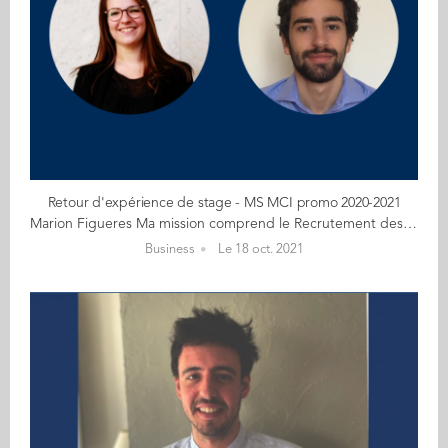
Retour d'expérience de stage - MS MCI promo 2020-2021
Marion Figueres Ma mission comprend le Recrutement des musiciens, mise en œuvre des plannings de répétitions et concert, des feuilles de route, des plans de scène et fiches technique, organisation des concerts, régie, gestion des artistes et des publics des actions spécifiques (scolaires, séniors…), gestion des différents listings, suivi administratif : prises de rendez-vous, plannings de déplacements du directeur artistique et de l’administrateur, communication. Ce stage a contribué à la construction de mon futur projet professionnel car il m’a permis d’acquérir beaucoup d’expérience dans le domaine de la culture et de l’évènementiel à la fois théorique et de terrain. Il permet de me familiariser avec le fonctionnement d’une petite entreprise familiale, et me donne beaucoup de responsabilités malgré mon statut de stagiaire. Hugo Brue J’ai choisi ce stage dans un grand cabinet de conseil pour avoir l’opportunité de travailler sur des missions variées et sur des sujets de transformation d’entreprise. Je souhaitais pouvoir travailler au plus proches des instances décisionnelles sur des enjeux clés auxquels font face les entreprises pour performer. Dans le cadre de mon projet professionnel, ce stage me permet d’apprendre des choses sur des sujets liés aux missions (comme la planification), mais aussi sur l’organisation d’un projet, la présentation d’un travail. Il permet également de travailler avec des métiers différents. Il constitue donc une prise d’expérience qui me servira dans la suite de ma carrière professionnelle.
Business
Le 18 oct. 2021