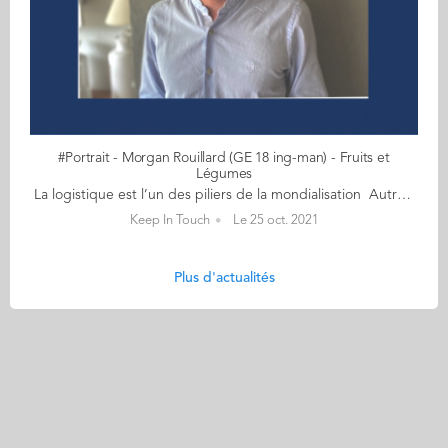
#Portrait - Morgan Rouillard (GE 18 ing-man) - Fruits et
Légumes
La logistique est l’un des piliers de la mondialisation Autrefois un brin sportif, Morgan Rouillard (GE 18) court, à présent, davantage après ses fruits et légumes, un monde exigeant qui ne dort jamais ! Avant même l'obtention de son double diplôme, Morgan se lance à l'assaut de ces denrées périssables et climatosensibles. Cet ingénieur-manager garde la banane en toutes circonstances et peut s'appuyer sur sa patience, son grand sens de l'écoute pour mener à bien ses missions. Actuellement acheteur fruits et légumes chez LIDL France, Morgan se confie sur son métier et cette filière bien spécifique... sans nous raconter de salades bien sûr ! 1) Qu’est-ce qui vous a attiré en premier : le métier d’acheteur ou le secteur ‘fruits et légumes’ ? Après un bac S, j’ai choisi de m’orienter vers le monde de l’Agriculture et de l’Alimentation pour deux raisons : - L’Homme aura toujours besoin de se nourrir ce qui implique que les métiers liés à l’alimentaire seront toujours présents ; - La répartition de la nourriture sur la planète est très mal faite. On peut nourrir l’ensemble de la population mondiale avec l’ensemble des ressources que l’on cultive/élève. Or la famine est encore présente dans de nombreux endroits. Je trouvais ce défi très intéressant. J’ai donc choisi de suivre le cursus ingénieur à l’ESA (Ecole Supérieure d’Agriculture) à Angers. N’étant pas issu du monde agricole et étant intéressé par tout ce qui touche au commerce, il m’a paru évidement de postuler à Audencia pour suivre le programme Ingénieur-Manager avec la majeure 'Supply Chain et Achats'. Pourquoi 'Supply Chain et Achats' ? Tout simplement parce que la logistique est l’un des piliers de la mondialisation et permet à toute entreprise d’atteindre ses objectifs en terme de temps et de réduire ses coûts. Quant à l’achat, c’est un domaine qui m’intéresse avec la négociation des prix et le relationnel avec le client. Il s’agit d’une fonction majeure au sein des entreprises. Suite à cela, j’ai réalisé mon stage de fin d’études en tant qu’acheteur Fruits et Légumes à Leclerc, à la Scamark plus précisément (entité qui gère les marques distributeurs de Leclerc). J’ai été embauché et je suis resté un an à ce poste avant que LIDL me contacte pour devenir acheteur Fruits et Légumes chez eux. Cela fait maintenant trois ans que j’y suis. J’ai saisi cette occasion car même si Leclerc est n°1 en part de marché en grande distribution, LIDL reste l’une des enseignes les plus surveillées de part sa croissance et notamment en Fruits et Légumes. Par ailleurs, après avoir travaillé dans un mouvement indépendant (Leclerc), je voulais voir comment fonctionne une enseigne centralisée. 2) Quelles qualités et compétences requièrent votre poste ? Les compétences nécessaires à mon poste sont la connaissance produit (que l’on acquiert avec l’expérience), la réactivité (les fruits et légumes sont des denrées périssables et climatosensibles), la prise d’initiative et un bon relationnel (que ce soit vis-à-vis des fournisseurs ou des entrepôts). Il faut aussi être doté d’un esprit d’analyse afin d’obtenir la meilleure rentabilité sur ces produits et éviter les pertes en adaptant sa gamme de produits chaque semaine et en mettant en place des promotions au moment opportun. La rigueur est aussi de mise, mon métier étant avant tout opérationnel. il faut donc être organisé. 3) Votre journée type ? Je n’ai pas de journée type car aucune ne se ressemble. Je suis confronté à de nouvelles problématiques tous les jours. Je parlerai plutôt de semaine type. Chaque semaine, je négocie mes prix d’achat sur l’ensemble de ma gamme (que je fais varier d’une semaine à l’autre en fonction de la saisonnalité). Je fixe les prix de vente et définis les promotions pour les semaines à venir. Je m’assure de la qualité de mes produits à travers des dégustations afin de vérifier le respect des cahiers des charges que j’ai établis et je refuse ou non la marchandise qui arrive dans l’ensemble de nos entrepôts. A plus long terme, je réalise une veille concurrentielle pour garantir la cohérence de ma gamme de produits vis-à-vis de mes concurrents : prospection de nouveaux fournisseurs, lancement de nouveaux produits. Je gère également des projets en lien avec le packaging, la RSE et la communication, tel le lancement d’une nouvelle gamme de pommes de terre issues de l’agriculture régénératrice avec la mise de contrat de type tripartite. Pour m’épauler, un chargé d’approvisionnement s’occupe de la bonne gestion et répartition des volumes que j’achète au sein de nos différents entrepôts. 4) Quelles sont les difficultés, propres à votre domaine d’activité, auxquelles vous êtes confronté ? Les difficultés rencontrées sont surtout d’ordre logistique et climatologique. En effet, un problème de transport (marchandise qui n’arrive pas) peut avoir des conséquences : - Rupture en magasin ce qui peut entrainer une insatisfaction client - Perte du chiffre d’affaires Le climat affecte beaucoup mon métier. En effet, après de fortes pluies, un produit peut être beaucoup plus fragile et donc évoluer beaucoup plus rapidement en magasin, ce qui peut entraîner des pertes. De plus, cela peut provoquer un manque de disponibilité sur un produit et donc l’augmentation considérable de son prix d’achat ainsi que la difficulté à s’approvisionner pour couvrir le besoin de nos 1600 magasins. 5) Quel est votre meilleur souvenir à l'Ecole ? Les campagnes BDE bien sûr (quoi de mieux que de s’amuser) mais aussi les cours de simulation d’entreprise que j’ai pu faire à l’ESA et à Audencia... ce qui dénote des cours magistraux.
Keep In Touch
Le 25 oct. 2021
Plus d'actualités