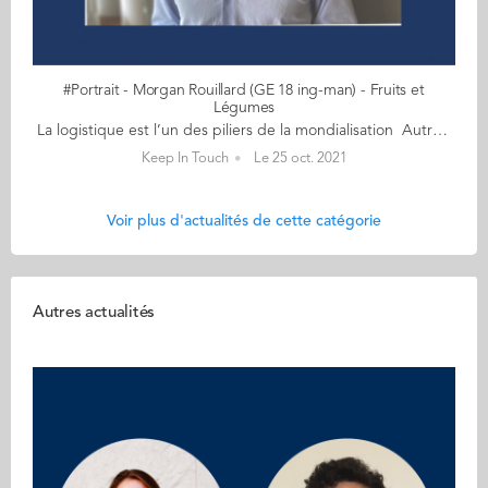
#Portrait - Morgan Rouillard (GE 18 ing-man) - Fruits et
Légumes
La logistique est l’un des piliers de la mondialisation Autrefois un brin sportif, Morgan Rouillard (GE 18) court, à présent, davantage après ses fruits et légumes, un monde exigeant qui ne dort jamais ! Avant même l'obtention de son double diplôme, Morgan se lance à l'assaut de ces denrées périssables et climatosensibles. Cet ingénieur-manager garde la banane en toutes circonstances et peut s'appuyer sur sa patience, son grand sens de l'écoute pour mener à bien ses missions. Actuellement acheteur fruits et légumes chez LIDL France, Morgan se confie sur son métier et cette filière bien spécifique... sans nous raconter de salades bien sûr ! 1) Qu’est-ce qui vous a attiré en premier : le métier d’acheteur ou le secteur ‘fruits et légumes’ ? Après un bac S, j’ai choisi de m’orienter vers le monde de l’Agriculture et de l’Alimentation pour deux raisons : - L’Homme aura toujours besoin de se nourrir ce qui implique que les métiers liés à l’alimentaire seront toujours présents ; - La répartition de la nourriture sur la planète est très mal faite. On peut nourrir l’ensemble de la population mondiale avec l’ensemble des ressources que l’on cultive/élève. Or la famine est encore présente dans de nombreux endroits. Je trouvais ce défi très intéressant. J’ai donc choisi de suivre le cursus ingénieur à l’ESA (Ecole Supérieure d’Agriculture) à Angers. N’étant pas issu du monde agricole et étant intéressé par tout ce qui touche au commerce, il m’a paru évidement de postuler à Audencia pour suivre le programme Ingénieur-Manager avec la majeure 'Supply Chain et Achats'. Pourquoi 'Supply Chain et Achats' ? Tout simplement parce que la logistique est l’un des piliers de la mondialisation et permet à toute entreprise d’atteindre ses objectifs en terme de temps et de réduire ses coûts. Quant à l’achat, c’est un domaine qui m’intéresse avec la négociation des prix et le relationnel avec le client. Il s’agit d’une fonction majeure au sein des entreprises. Suite à cela, j’ai réalisé mon stage de fin d’études en tant qu’acheteur Fruits et Légumes à Leclerc, à la Scamark plus précisément (entité qui gère les marques distributeurs de Leclerc). J’ai été embauché et je suis resté un an à ce poste avant que LIDL me contacte pour devenir acheteur Fruits et Légumes chez eux. Cela fait maintenant trois ans que j’y suis. J’ai saisi cette occasion car même si Leclerc est n°1 en part de marché en grande distribution, LIDL reste l’une des enseignes les plus surveillées de part sa croissance et notamment en Fruits et Légumes. Par ailleurs, après avoir travaillé dans un mouvement indépendant (Leclerc), je voulais voir comment fonctionne une enseigne centralisée. 2) Quelles qualités et compétences requièrent votre poste ? Les compétences nécessaires à mon poste sont la connaissance produit (que l’on acquiert avec l’expérience), la réactivité (les fruits et légumes sont des denrées périssables et climatosensibles), la prise d’initiative et un bon relationnel (que ce soit vis-à-vis des fournisseurs ou des entrepôts). Il faut aussi être doté d’un esprit d’analyse afin d’obtenir la meilleure rentabilité sur ces produits et éviter les pertes en adaptant sa gamme de produits chaque semaine et en mettant en place des promotions au moment opportun. La rigueur est aussi de mise, mon métier étant avant tout opérationnel. il faut donc être organisé. 3) Votre journée type ? Je n’ai pas de journée type car aucune ne se ressemble. Je suis confronté à de nouvelles problématiques tous les jours. Je parlerai plutôt de semaine type. Chaque semaine, je négocie mes prix d’achat sur l’ensemble de ma gamme (que je fais varier d’une semaine à l’autre en fonction de la saisonnalité). Je fixe les prix de vente et définis les promotions pour les semaines à venir. Je m’assure de la qualité de mes produits à travers des dégustations afin de vérifier le respect des cahiers des charges que j’ai établis et je refuse ou non la marchandise qui arrive dans l’ensemble de nos entrepôts. A plus long terme, je réalise une veille concurrentielle pour garantir la cohérence de ma gamme de produits vis-à-vis de mes concurrents : prospection de nouveaux fournisseurs, lancement de nouveaux produits. Je gère également des projets en lien avec le packaging, la RSE et la communication, tel le lancement d’une nouvelle gamme de pommes de terre issues de l’agriculture régénératrice avec la mise de contrat de type tripartite. Pour m’épauler, un chargé d’approvisionnement s’occupe de la bonne gestion et répartition des volumes que j’achète au sein de nos différents entrepôts. 4) Quelles sont les difficultés, propres à votre domaine d’activité, auxquelles vous êtes confronté ? Les difficultés rencontrées sont surtout d’ordre logistique et climatologique. En effet, un problème de transport (marchandise qui n’arrive pas) peut avoir des conséquences : - Rupture en magasin ce qui peut entrainer une insatisfaction client - Perte du chiffre d’affaires Le climat affecte beaucoup mon métier. En effet, après de fortes pluies, un produit peut être beaucoup plus fragile et donc évoluer beaucoup plus rapidement en magasin, ce qui peut entraîner des pertes. De plus, cela peut provoquer un manque de disponibilité sur un produit et donc l’augmentation considérable de son prix d’achat ainsi que la difficulté à s’approvisionner pour couvrir le besoin de nos 1600 magasins. 5) Quel est votre meilleur souvenir à l'Ecole ? Les campagnes BDE bien sûr (quoi de mieux que de s’amuser) mais aussi les cours de simulation d’entreprise que j’ai pu faire à l’ESA et à Audencia... ce qui dénote des cours magistraux.
Keep In Touch
Le 25 oct. 2021
Voir plus d'actualités de cette catégorie
Autres actualités