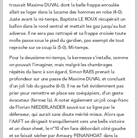
trouvait Maxime DUVAL dont la belle frappe enroulée
allait se loger dans la lucarne des hommes en robe (4-0).
Juste avant la mi-temps, Baptiste LE ROUX récupérait un
ballon dans le rond central et mettait les gaz jusqu’au but
adverse. Il ne sera pas rattrapé et sa frappe croisée toute
molle passe sous le pied du gardien, pas exempt de tout
reproche sur ce coup là (5-0). Mi-temps.
Pour la deuxième mi-temps, la kermesse s’installe, comme
on pouvait l’imaginer, mais malgré les chambrages
répétés du banc à son égard, Simon RAES prenait la
profondeur sur une passe de Maxime DUVAL et concluait
d’un joli lob du gauche (6-0). Il ne se fait évidemment pas
prier pour remettre en place ses coéquipiers, d’un geste
évocateur (fermez là). A noter également un joli coup-franc
de Florian NIEDERLANDER sauvé sur sa ligne par le
défenseur, qui aurait sans doute mérité mieux. Alors que
l’AAFT se dirigeait tranquillement vers une belle victoire
et un clean sheet, le n°10 d’en face débordait côté gauche
et se faisait sécher par Amaury PENANHOAT dans la