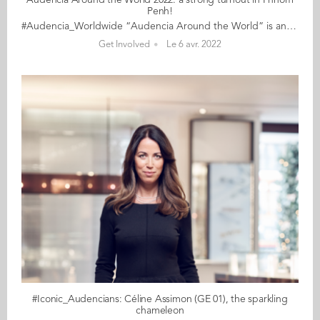
Audencia Around the World 2022: a strong turnout in Phnom
Penh!
#Audencia_Worldwide “Audencia Around the World” is an event for alumni and students who are currently living and working in different cities worldwide. In 2022, for its fourth edition, Audencians around the world are embarking on a slightly different journey. With a nod to the School's motto “never stop daring”, alumni ambassadors have been creative, inventive and resourceful in devising daring challenges across the globe. The journey began on 17 March, and travels to cities on all five continents for a full month before coming to a close on 18 April. A special mention goes to the thriving alumni community in Phnom Penh who, with the encouragements of Seang Sok (MSc IM 10), turned out in force for a rooftop dinner. With a gathering of alumni who studied in Nantes over a decade apart, the event was a great success. Thyda Pov (MBA 2016) declared "It’s a great catch-up with all the alumni. The highlight of the evening is sharing the story of how we spent our time in France when we first moved in. We continue to support each other and hope to meet more of our alumni in the next gathering." We currently have the following dates on our daring list: 17 March New York: kick off session for a one-month compost challenge 18 March Phnom Penh: river cleanup 19 March Tokyo: 5km race around the imperial palace 20 March Barcelona: 5km run 22 March Hong Kong: online escape game 23 March Geneva: night swim in Lake Leman 24 March Munich: gathering with Uwe Supper (Audencia's favourite professor!) 25 March Madrid: climate mural 26 March San Francisco: bike challenge 26 March Chengdu: fun sport 26 March Algiers: forest clean 26 March Dubai: cycle trek in the desert 30 March Ontario: AAGEF networking & winetasting 31 March Amsterdam: afterwork with students 01 April Phnom Penh: Cambodian alumni dinner 02 April Baku: online gathering 03 April Beijing: city tour on bike 03 April Shenzhen: hiking along Shenzhen bay 03 April Washington DC: inaugural meetup 06 April Singapore: drinks & discussion 07 April Düsseldorf: Breton crêpes with Uwe Supper (again!) 08 April Melbourne: coffee before work 09 April Vung Tao: Trifactor swim 1.5km bike 80km run 20km 14 April Casablanca: ftoor 14 April Algiers: electing the class ambassador 14 April Milan: official launch of the Chapter 17 April Shanghai: plogging along Huangpu River [CANCELLED] 17 April Toronto: CN Tower edgewalk 18 April Boston: cheering on Léa at the Boston Marathon 23 April Luxembourg: jogging in the Grand Duchy More dates will be coming soon for Dallas, Montréal, Sao Paulo and more… And, throughout the event, from 17 March to 18 April, take a selfie showing your daring achievement (sporting, sustainable, nutritional… the choice is yours!) Can’t find anything near you? Drop us a line and we’ll help you set up an event!
Get Involved
Le 6 avr. 2022
#Iconic_Audencians: Céline Assimon (GE 01), the sparkling
chameleon