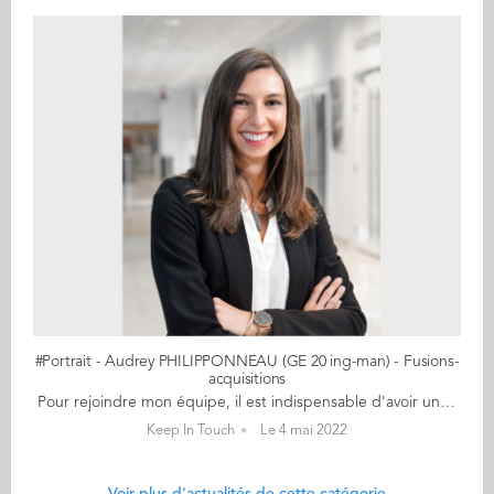
#Portrait - Audrey PHILIPPONNEAU (GE 20 ing-man) - Fusions-
acquisitions
Pour rejoindre mon équipe, il est indispensable d'avoir une double-compétence data-finance "Audencia n'était que le début d'une belle aventure et il est important de garder les liens que nous avons commencé à tisser. Et ce, que soit lors des anniversaires de notre promo ou autour d'une bière en afterwork", nous lance Audrey Philipponneau (GE 20), nouvelle Ambassadrice de sa promo et de sa communauté ingénieur-manager. Membre d'IC Team à Audencia et du BDE à Centrale, cette Niçoise apprécie particulièrement l'humain, les rencontres mais pas que... Audrey affectionne également les chiffres et la data qu'elle manie à merveille au sein de sa fonction d'Analyst - Deal Analytics (M&A | Strategy) chez PwC France. Un parcours qu'elle nous raconte... 1) En quoi consiste précisément votre fonction ? J'appartiens à l'équipe Deal Analytics, une petite équipe de 15 personnes dans le département Transactions de PwC. J'interviens sur les projets de fusions-acquisitions (pré, pendant ou post-deal). Grâce à la maîtrise de la data et des techniques d'analytiques avancées, nous apportons une vision complémentaire sur l'entreprise cible. Notre force, c’est d’abord de pouvoir identifier et combiner les bonnes données pour enrichir les analyses et ainsi mieux comprendre la performance de l'entreprise, sa rentabilité, ses facteurs de succès ou encore son environnement compétitif. 2) Que vous a apporté votre double diplôme ? Pour rejoindre mon équipe, il est indispensable d'avoir une double compétence data-finance. Sans le double diplôme, je n'aurais jamais pu l'intégrer. A Centrale, j'ai développé des compétences en système d'information et manipulation de la donnée qui me sont aujourd'hui indispensables. D'un autre côté, grâce à ma spécialisation en Corporate Finance à Audencia, je suis à même de comprendre les problématiques de rentabilité, de valorisation d'entreprise et les différents indicateurs financiers sur lesquels je travaille au quotidien. 3) Comment allier impact financier et impact environnemental ? Selon moi, les décisions stratégiques et financières doivent prendre en compte l'impact qu'elles vont avoir sur l'environnement et leur impact au niveau social également. Les entreprises sont de plus en plus sensibilisées à ces aspects mais la logique financière reste encore le premier 'driver' lors de la prise de décision. Aujourd'hui, il y a une véritable prise de conscience de la part de la population et de vraies attentes pour des produits et services plus respectueux de l'environnement. Je suis convaincue qu'il est possible d'allier ces deux aspects et c'est ce que nous devons viser au quotidien. 4) Selon vous, qu’est-ce qu’un ingénieur-manager aujourd’hui ? Un ingénieur-manager comprend à la fois les enjeux business et les aspects techniques sous-jacents. Il fait le lien entre la partie technique et son utilité pour l'utilisateur final. Ceci est une vraie force et l'ingénieur-manager peut ainsi faire le lien entre les différentes parties de l'entreprise, participer aux différentes étapes du développement d'un produit (ou service) et d'intervenir sur toute la chaine de création de valeur. 5) Quel est votre meilleur souvenir à l'Ecole ? Les belles rencontres que j'ai pu y faire !
Keep In Touch
Le 4 mai 2022