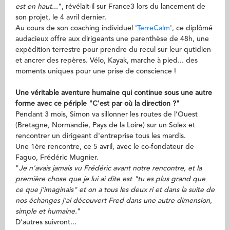
est en haut...
", révélait-il sur France3 lors du lancement de
son projet, le 4 avril dernier.
Au cours de son coaching individuel '
TerreCalm
', ce diplômé
audacieux offre aux dirigeants une parenthèse de 48h, une
expédition terrestre pour prendre du recul sur leur qutidien
et ancrer des repères. Vélo, Kayak, marche à pied... des
moments uniques pour une prise de conscience !
Une véritable aventure humaine qui continue sous une autre
forme avec ce périple "C'est par où la direction ?"
Pendant 3 mois, Simon va sillonner les routes de l’Ouest
(Bretagne, Normandie, Pays de la Loire) sur un Solex et
rencontrer un dirigeant d'entreprise tous les mardis.
Une 1ère rencontre, ce 5 avril, avec le co-fondateur de
Faguo, Frédéric Mugnier.
"
Je n'avais jamais vu Frédéric avant notre rencontre, et la
première chose que je lui ai dite est "tu es plus grand que
ce que j'imaginais" et on a tous les deux ri et dans la suite de
nos échanges j'ai découvert Fred dans une autre dimension,
simple et humaine.
"
D'autres suivront...