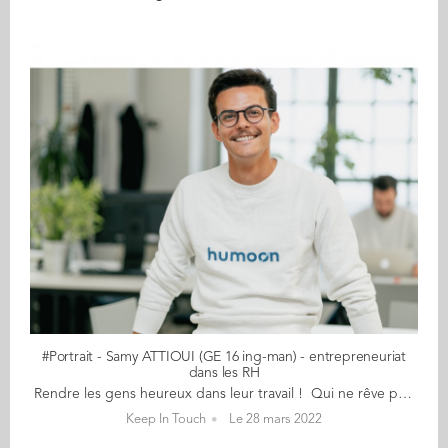
#Portrait - Samy ATTIOUI (GE 16 ing-man) - entrepreneuriat
dans les RH
Rendre les gens heureux dans leur travail ! Qui ne rêve pas d'être heureux dans son travail, de trouver le poste qui correspond parfaitement à ses aspirations ? C'est dans cet état d'esprit que Samy Attioui (GE 16) , après un début de carrière salarial, se lance dans l'aventure entrepreneuriale avec 2 autres associés. Ensemble, ils fondent Humoon, une agence de gestion des talents au service des fonctions RH et des dirigeants... le médecin généraliste de votre carrière en quelque sorte ! Ils diagnostiquent et proposent des solutions pour valoriser et fidéliser les salariés en mettant en adéquation les aspirations du salarié avec son entreprise. Samy nous en dit plus... 1) Quel a été le déclic pour créer votre entreprise ? Julien, mon associé, a passé 20 ans la tête dans le guidon, investi à 200% dans son job. Un jour, fatigué, il a arrêté de pédaler et a levé le nez. Pas de bol, l'endroit où il était arrivé ne lui plaisait pas du tout. Compliqué de trouver l'énergie pour faire demi-tour. Et pour aller où ? Il ne voulait pas en parler à son supérieur hiérarchique de peur d’être mis à l’écart et n’était pas suffisamment proche des fonctions RH pour leur en faire part. Voilà la désagréable expérience par laquelle Julien est passé. Nous nous sommes rendu compte que des gens dans la même situation que Julien il y en a beaucoup. 70% des salariés sont désengagés ; Plus de 50% des salariés ne se sentent pas accompagnés dans leur évolution professionnelle. Ma motivation avec Humoon, c’est de rendre les gens heureux dans leur travail ! Pour cela je souhaite démocratiser l’accompagnement de carrière pour : redonner la main aux actifs sur leur carrière, réduire les inégalités dues au manque d’accompagnement professionnel, contribuer à une utilisation plus efficace du capital humain. 2) Quelles sont les qualités / compétences qui vous ont été utiles pour devenir entrepreneur ? Devenir entrepreneur demande beaucoup de curiosité, de résilience et une grande capacité de remise en question. Dans ce contexte, la pluridisciplinarité devient essentielle car un entrepreneur est amené à maîtriser et jouer plusieurs rôles. Cette curiosité et cette pluridisciplinarité, j’ai commencé à les développer lors de mon double cursus ingénieur-manager. C’est là qu’Audencia m’a permis d’élargir mes compétences et ainsi me constituer un profil aussi bien technique que financier, managérial et commercial. 3) Quelle est votre ambition pour les années à venir ? Mon ambition avec Humoon est d’accompagner de plus en plus d’actifs pour leur redonner la main sur leur carrière. Et ce, en travaillant directement avec les entreprises et les salariés. On parle d’environ 1000 actifs en 2022 et on vise plus de 10000 en 2024. Sur l’année 2023, nous envisageons d’ailleurs de nous exporter dans d’autres pays européens. 4) Qu’est-ce qui vous fait vibrer dans la vie ? C’est de savoir que mon travail a un impact positif sur le territoire sur lequel j’interviens. Il ne s’agit pas d’une simple quête de sens mais plutôt de m’inscrire dans une réelle volonté d’utilité publique. Et ce, de manière concrète et pragmatique. 5) Quel est votre meilleur souvenir à l'Ecole ? Dans le cadre de la majeur Business Development que j’ai suivi à Audencia, nous avions travaillé sur un projet très concret de conception et d’inauguration d’un hôtel particulier dans le centre de Nantes. C’était un super moment à vivre et une mise en pratique très concrète de nos cours. Un grand merci d’ailleurs à Jean-Michel Moutot pour ce super projet.
Keep In Touch
Le 28 mars 2022