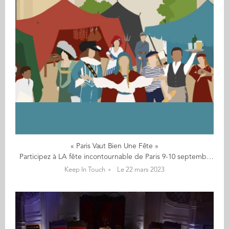
« Paris Vaut Bien Une Fête »
Participez à LA fête incontournable de Paris 9-10 septembre 2023 « Paris Vaut Bien Une Fête » Chaque grande ville a une fête annuelle à l’image de Rome, Londres ou Bruxelles sauf… Paris. La Ville Lumière est en plus minée par l’individualisme, le coût de la vie, le stress et la morosité ambiante. Avec différents élus parisiens, nous lançons donc un événement de grande envergure au cœur du 6ème arrondissement : « Paris Vaut Bien Une Fête ». Mais pas juste une fête de plus. Pas une fête pour s’oublier ou consommer… Une fête pour s’émerveiller et recréer du commun ! Revivez 1500 ans de fête parisienne ! Villages d'époque, musique, artisans, art de rue ou reconstitutions de l'art de vivre parisien du Moyen-Âge jusqu'à la libération de Paris en passant par la Belle Epoque... Vous pourrez même participer à une parade du Panthéon jusqu'à Saint Sulpice, danser à un bal 2nd Empire ou festoyer avec un Banquet médiéval et bien plus encore ! Vous pourrez ainsi revivre un esprit de village populaire historique avec une touche d’élégance et artistique à la parisienne. Plusieurs dizaines de milliers de visiteurs attendus Avec le soutien de l’office de tourisme, nous relancerons une véritable campagne de communication à partir d’avril/mai. Plusieurs dizaines de milliers de visiteurs sont attendus pour cette première édition. Il reste encore de la place pour animer ce festival. Nous invitons ainsi les artistes, artisans, marques de luxe, écoles d’art/cinéma/théâtre, institutions culturelles, collectionneurs, fans de reconstitution historique, les marques avec une histoire liée à Paris, des mécènes ou encore influenceurs et historiens à se joindre à cette fête aussi somptueuse que populaire. Nous pouvons tout autant nouer un partenariat avec les Beaux Arts qu’avec une maison de Champagne, une troupe de théâtre ou des musiciens que Cédric Grolet et Stéphane Bern (rêvons un peu pour les deux derniers…). Pourquoi pas vous ? Mécène, journaliste, CM*, influenceur, artiste, partenaire ou bénévole... apportez votre pierre à l'édifice ! Nous sommes déjà nombreux à nous activer bénévolement. Notre équipe sera totalement structurée au plus tard début avril. Vous aussi, vous voulez écrire une page de l’Histoire parisienne ou enrichir votre réseau ? Vous pouvez encore nous rejoindre au niveau : Community Management sur un réseau ou format : Facebook, Linkedin, Instagram. Bonus : Tik Tok, Youtube Relations Presse : média spé. art & culture ou histoire, grand public, locaux et institutionnels, internationaux… Graphisme : création de contenus vidéos et d’affiches Expertise en marketing digital : analyse data, mailing, création billetterie… Site web & SEO : web design, wordpress, SEO… Resp. produits dérivés Made In Paris/Fra : bière, chaussettes, T-Shirt, jeux… Journalisme : interviews, articles, documentation autour Histoire, art de vivre et culture Parisienne Apport de réseaux et marketing d’influence … Rejoignez-nous maintenant pour faire de "Paris Vaut Bien Une Fête" LA fête incontournable de Paris ! Contact : Baptiste CLEMENT (SCOM 19) Directeur Partenariats et Communication baptiste.clement@audencia.com baptiste-clement *CM : Community manager - Dessin (bateau) : Marie-Gabrielle Goldschmidt - Photos @Valentin Prost
Keep In Touch
Le 22 mars 2023