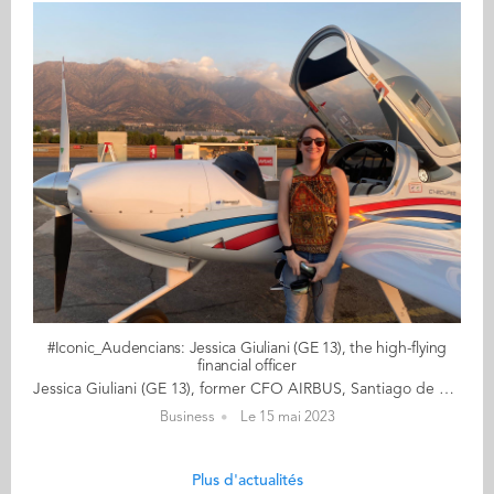
#Iconic_Audencians: Jessica Giuliani (GE 13), the high-flying
financial officer
Jessica Giuliani (GE 13), former CFO AIRBUS, Santiago de Chile It is with an open smile and a lilting accent betraying her Southern France origins that Jessica Giuliani greets us for this interview. Hers is a story of a youngster from Toulouse whose head was always turned upwards to the sky; such was her fascination for aeroplanes. Her mother was convinced that she would one day join Airbus, the city’s iconic multinational corporation. However, Jessica’s dream of becoming a pilot crash-landed when she was told -wrongly- that her eyesight would prevent her from flying. Smart, curious, and ever full of joie de vivre, she went on to graduate from Audencia’s Grande Ecole programme in 2013. At 33, her CV could make many fifty-year-olds pale with envy. In just a few years, Jessica has embraced a successful career in finance becoming CFO of Airbus in Santiago di Chile in 2020. Armed with the confidence that 20/20 vision isn’t a prerequisite for flying, she signed up for her first lesson last year. The flying school is just a few minutes from her office, which she takes as a sign that the time has come to fulfil her life’s dream. Thus summarised, Jessica’s trajectory seems almost predestined. When she signed her contract with Airbus, her mother said “See! I’ve always known you’d end up there. Didn’t I tell you so many times?” But Jessica insists on setting the record straight. It’s not about destiny so much as hard work, ambition and an appetite to jump on opportunities that has got her where she is today. Let’s meet a fearless woman who has managed to get hold of what matters to her most in life, by keeping her feet on the ground and her head in the sky. Read the full article here Audencia's Iconic Alumni For the third year in a row, we are delighted and proud to showcase 12 new profiles of Audencians from around the globe. The alumni that you will discover have very generously given up their time for an interview for which we are immensely grateful. Discover all the portraits here
Business
Le 15 mai 2023
Plus d'actualités