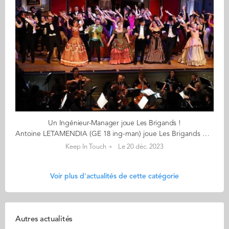
Un Ingénieur-Manager joue Les Brigands !
Antoine LETAMENDIA (GE 18 ing-man) joue Les Brigands d'Offenbach du 12 janvier au 4 février 2024 au théâtre du Gymnase Marie Bell (Paris) « Quelle joie d’entrer dans cette bande de brigands, tisser des liens, apprendre à chanter en chœur, ressentir l’énergie qui s’en dégage ! » Le jour, Antoine est chef de projet Bâtiment & Process industriel chez Chronopost. Le soir et certains week-ends, il se glisse dans la peau d'un brigand et d'un Espagnol dans l’opéra-bouffe Les Brigands d’Offenbach, au sein d’une Troupe mêlant amateurs, semi-professionnels et professionnels au profit d'associations : Les Tréteaux Lyriques. « Après avoir réussi l’audition, non sans stress, j’intègre la Troupe en tant que baryton pour enfin célébrer Offenbach ! » « J’ai l’impression de monter sur scène avec les stars de ma jeunesse. » En effet, Antoine découvrait la Troupe dès l’âge de 4 ans et distribuait les programmes de la première production des Brigands à 10 ans. Il connaît ainsi rapidement les airs de Falsacappa, Fiorella et Fragoletto sur le bout des doigts. Et son attachement à Offenbach ne l’a surtout jamais quitté : « Ses œuvres joyeuses m’accompagnent partout, durant les révisions, dans le métro ou le train. » En 2018, l'année de sa diplomation à Audencia, il sait qu'il montera sur scène, il le souhaite de tout coeur... Ce sera chose faite dès le 12 janvier prochain et ce, durant 12 représentations, au théâtre du Gymnase Marie Bell à Paris. > Accédez à la billetterie < > Découvrez le site de la Troupe < Les Brigands d’Offenbach Dernier grand succès avant la guerre franco-prussienne de 1870, Les Brigands présente un véritable monde à l’envers, qui malmène autant la géographie que les convenances, où le brigandage fait loi et l’armée de la figuration, et où l’argent ne fait même plus le bonheur ! Au cœur d’un paysage sauvage et montagneux règnent les terribles Brigands de la bande de Falsacappa, qui n’ont rien à craindre des carabiniers dont la principale qualité est d’arriver « toujours trop tard ». Mais les affaires vont mal et il est urgent que Falsacappa et son fidèle mentor Pietro trouvent une idée pour renflouer leurs caisses. Dans cette pièce, Jacques Offenbach y raille la haute finance (l'air du caissier), la mode espagnole en vogue à la cour (« il y a des gens qui se disent espagnols »), la futilité des têtes couronnées, la vanité de la diplomatie et l'inefficacité de la force publique (les carabiniers rendus célèbres par le bruit de leurs bottes arrivent toujours trop tard). La Troupe des Tréteaux Lyriques Créée en 1968, l'association ‘Les Tréteaux Lyriques’ fait revivre bénévolement les opéra-bouffes à la française. L'intégralité des bénéfices de ses spectacles est reversée à des œuvres humanitaires. La Troupe comprend une quarantaine de chanteuses et chanteurs tous bénévoles, motivés, qui s’engagent pour un spectacle. Celui-ci nécessite près d’une année de préparation. C’est pourquoi le rythme s’est imposé de donner un spectacle tous les deux ans. Ce rythme bisannuel permet aux membres de la troupe pris par leurs tâches professionnelles et familiales, de reprendre souffle pour donner le meilleur d’eux-mêmes au spectacle. Afin que leurs spectacles soient à la hauteur d’un public de plus en plus en plus exigeant, la Troupe fait appel à une équipe expérimentée pour la mise en scène, le travail des chœurs, la direction musicale et l’orchestre. De jeunes professionnels choisissent souvent de donner de leur temps et de leur talent à l’association élevant ainsi par leur présence le niveau général de la Troupe. Bon spectacle !
Keep In Touch
Le 20 déc. 2023
Voir plus d'actualités de cette catégorie
Autres actualités