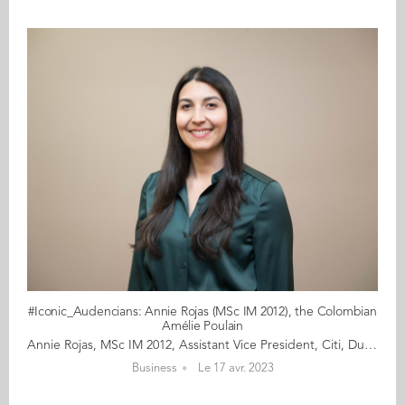
#Iconic_Audencians: Annie Rojas (MSc IM 2012), the Colombian
Amélie Poulain
Annie Rojas, MSc IM 2012, Assistant Vice President, Citi, Dublin When she was growing up in Bogotá, Annie Rojas was fascinated by the night sky and its many wonders. As a teenager, she gave up on her long-time dream of becoming an astronaut and chose a career in finance. Pragmatic but ambitious, she figured that if international business wouldn’t send her to the moon, it could at least take her to the other side of the world. Annie’s story could serve as an advertisement for international mobility. Moving to Nantes in 2011 to join the Audencia IMM programme, she learnt to speak French, made lifelong friends, and got her foot into Citi’s door where she is leading a successful career in supply chain finance. When an opportunity to transfer to the Dublin office presented itself, she didn’t know much about “the Emerald Isle” beyond its widely celebrated St Patrick’s traditions, but she leapt at the chance. There, she further expanded her worldview across a broader set of trade methods, gained exposure to a new working culture, met her soon to be husband, and developed a liking for one of the most revered Irish institutions: the pub. Not everyone is tempted to move halfway across the globe and start life again in a foreign country with all the personal and emotional stresses this entails. But it certainly was a decision that paid off for Annie. Let’s meet the international executive who tells us about her journey and why her granny-style trolley, her swimsuit and a healthy dose of adventurous spirit are some of its special features. Read the full article here Audencia's Iconic Alumni For the third year in a row, we are delighted and proud to showcase 12 new profiles of Audencians from around the globe. The alumni that you will discover have very generously given up their time for an interview for which we are immensely grateful. Discover all the portraits here
Business
Le 17 avr. 2023