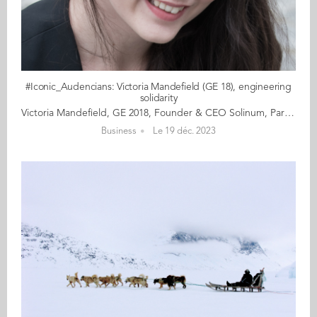
#Iconic_Audencians: Victoria Mandefield (GE 18), engineering
solidarity
Victoria Mandefield, GE 2018, Founder & CEO Solinum, Paris Victoria Mandefield is a social entrepreneur and the founder and CEO of Solinum, creator of Soliguide, a survival guide and support for the homeless. She is gaining recognition in France as a key contributor in raising awareness and providing solutions for the homeless. She continues to shake up the world of societal impact, working closely with France’s major support systems, including 115, the call centre run by the emergency social services, as well as the French Red Cross. Determined, constantly in a hurry, and paring her actions down the essentials, Victoria lives life at 100 km/h. At 28, her days are devoted to creating social impact and she doesn’t bother with detours or taking the long way round. Perched on two packing boxes during her lunch break, she answers our interview questions simply, precisely and directly, her voice hoarse from a persistent cough. “I don’t pretend that on my own I’m changing the world, but by helping a few people, I am making my contribution and improving the system as a whole. That’s something.” Read the full article here Audencia's Iconic Alumni For the third year in a row, we are delighted and proud to showcase 12 new profiles of Audencians from around the globe. The alumni that you will discover have very generously given up their time for an interview for which we are immensely grateful. Discover all the portraits here
Business
Le 19 déc. 2023