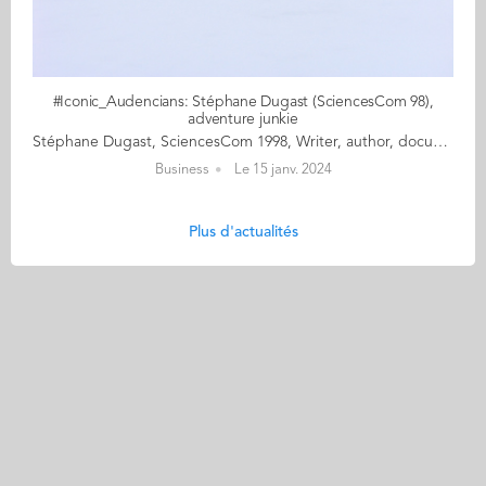
#Iconic_Audencians: Stéphane Dugast (SciencesCom 98),
adventure junkie
Stéphane Dugast, SciencesCom 1998, Writer, author, documentary filmmaker & reporter, Paris After graduating from SciencesCom in 1998, Stéphane Dugast quickly embarked on the adventure of the open sea by becoming a reporter for Cols Bleus, the magazine of the French Navy. Although he is a reporter, director, author and lecturer, we could also describe him as a storytelling explorer. Stéphane travels the world bringing home tales of adventure where, in the background, we catch a glimpse the exploits of explorers from Pytheas to Paul-Émile Victor, via Magellan and Jules Verne, who hardly ever left France but whose accounts of Extraordinary Voyages gave rise to so many callings, including Stéphane’s… In a nod to Arthur Rimbaud, one of the many heroes of his youth, we could describe Stéphane Dugast as a ``man with soles of wind``. When we ask him to go back to the sources of this appetite for the unknown, exoticism and the ends of the world, he takes us back to Nantes, between the river Loire and the Sillon de Bretagne, where the young Stéphane first felt the call of distant horizons. Read the full article here Audencia's Iconic Alumni For the third year in a row, we are delighted and proud to showcase 12 new profiles of Audencians from around the globe. The alumni that you will discover have very generously given up their time for an interview for which we are immensely grateful. Discover all the portraits here
Business
Le 15 janv. 2024
Plus d'actualités