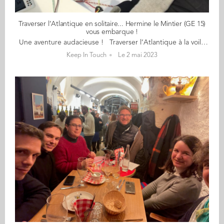
Traverser l’Atlantique en solitaire... Hermine le Mintier (GE 15)
vous embarque !
Une aventure audacieuse ! Traverser l’Atlantique à la voile en solitaire, sans assistance et sans communication, c’est le défi que s’est lancé Hermine le Mintier (GE 15). Son objectif est de participer à la prochaine édition de la Mini Transat en 2023. Cette course, qui a lieu tous les deux ans, part des Sables d’Olonne et va jusqu’en Guadeloupe. "Après avoir passé mon année 2022 à me former et participer à un maximum de courses, je suis qualifiée pour transater en septembe prochain. D'ici là, je continue de me préparer avec la saison des courses de 2023", nous confie-t-elle. Après 10 ans de réflexion tout en poursuivant sa carrière dans le contrôle de gestion, Hermine a pu acheter un bateau en septembre 2021, image concrète du lancement de son projet. "J’en avais envie depuis très longtemps. La passion pour la voile devenait de plus en plus dévorante. Quand j’ai eu une opportunité, je l’ai saisie. Je ne veux rien regretter. Et à vrai dire, je suis déjà très fière d’avoir osé me lancer dans l’inconnu !". Embarquez votre entreprise avec Hermine ! Son objectif à présent est de réussir à embarquer avec elle des partenaires, avec l’envie de faire rêver, faire naviguer, partager son expérience, venir régulièrement animer des ateliers (par exemple) dans des entreprises partenaires. "Ce projet va bien au-delà d’une performance sportive. Je me lance dans une aventure entrepreneuriale complète, qui va de la gestion de projet à la comptabilité en passant évidemment par la navigation ! En cela, je vois beaucoup de points communs avec la vie d’entrepreneur et je suis convaincue que mon projet peut intéresser, attirer des entreprises pour nouer des partenariats gagnant-gagnant". Elle bénéficie déjà du soutien de Maje, pour qui elle a travaillé pendant plusieurs années mais recherche encore des fonds pour boucler son budget jusqu'à la transat. En savoir plus sur son projet : embarquez avec Hermine en cliquant ici ! Contact : Hermine le Mintier, herminelemintier@hotmail.fr Instagram et Facebook : la transat d'hermine
Keep In Touch
Le 2 mai 2023