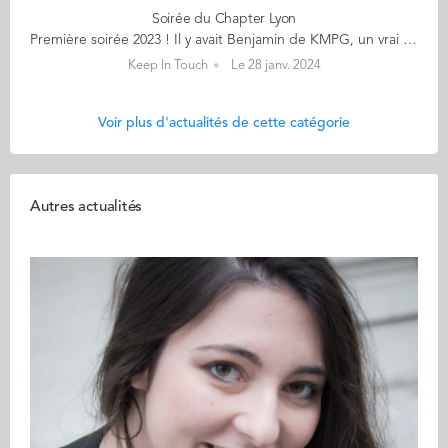
Soirée du Chapter Lyon
Première soirée 2023 ! Il y avait Benjamin de KMPG, un vrai lyonnais (rare) Adrien bientôt diplômé (ingénieur qui plus est), qui a trouvé sa voie - lyonnaise (cyclable) Julie DAF à temps partagé Raphaël arrivé lui juste à temps (trop partagé !) Isabelle qui avait croisé Benjamin dans un précédent cabinet d’audit Et Julie de Reliez-vous Soit une sizaine sur 12 inscrits (faut faire des relances nous a t’on dit !) Autour de ce re-lyons nous sympathique de cette froide soirée de janvier Que dites-vous pour une prochaine date ? Battons le réseau tant qu’il est encore chaud ? Et retrouvons nous fin avril Pour garder le fil sans trop se découvrir ?
Keep In Touch
Le 28 janv. 2024
Voir plus d'actualités de cette catégorie
Autres actualités