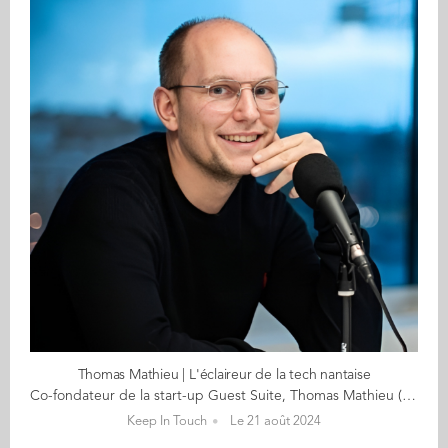
Thomas Mathieu | L'éclaireur de la tech nantaise
Co-fondateur de la start-up Guest Suite, Thomas Mathieu (ABM 2012) fait partie de ces entrepreneurs engagés et engageants du milieu numérique nantais. Nous sommes un lundi matin de juillet. C’est au 7e étage du 10 rue Magdeleine que nous avons rendez-vous, dans les locaux de Guest Suite. Les plantes vertes ornent des bureaux blancs éblouis par la lumière qui fuse à travers des murs de baies vitrées. Partout, c’est l’Ile de Nantes, le quartier du numérique. La Loire se déploie sous nos yeux, et là-bas, un bâtiment : c’est le City campus Audencia, l’ancienne école de Thomas. « Je m’appelle Thomas Mathieu, Mathieu étant bien mon nom de famille » commence, sourire en coin, le nantais de 31 ans. Comment es-tu devenu entrepreneur dans le numérique ? L’entrepreneuriat a toujours été une évidence pour moi. J’ai grandi avec un père entrepreneur. Je ne me suis jamais vraiment posé la question de le devenir ou non, c’était naturel. Quant au numérique, c’est ma grande passion ! A 15 ans je faisais du e-sport. Ce n’était pas encore très connu, mais j’avais créé l’une des premières équipes françaises. J’avais développé un petit business en insérant de la publicité sur notre site web. A ce moment-là, j’ai compris que j’étais capable de faire des choses, que ça intéressait des gens et que je pouvais en vivre. Etudiant, j'ai réitéré en développant une activité où je créais des sites web et des supports de communication pour financer mes études. « On peut avoir de très bonnes idées, mais si on ne sait pas les vendre, ça ne sert à rien. » C’est pour cette raison que je suis entré en école de commerce. Apprendre à vendre avec, entre autres, les professeurs Philippe RENNEVILLE et François-Xavier PETIT c’est un des meilleurs souvenirs que j’y garde. En 2012 j’étais diplômé du Bachelor. En 2013, j’ai co-fondé Guest Suite et nous avons fêté nos 10 ans à plus de 50 dernièrement ! Qu’est-ce que l’aventure Guest Suite ? Guest Suite est une start-up basée sur l’Ile de Nantes, au cœur du quartier du numérique nantais. Nous proposons une solution de gestion de la visibilité locale en intervenant sur les sujets de gestion et de réponse aux avis client, de presence management, d’analyse globale, de suivi statistique et de pilotage de la réputation de l’entreprise. Aujourd’hui, plus de 75% des personnes font confiance aux avis clients sur internet (étude 2021 de l’IFOP). L’impact de leur gestion est donc primordial ! Une personne a été très importante pour moi dans cette aventure : Jean-Lou Racine (ABM 1987). Je l’ai rencontré alors qu’il était jury lors de ma soutenance de fin d’études à l’EAC et nous avons sympathisé. Il est devenu mon mentor. C’est lui que j’appelle quand j’ai des problèmes, des questions. Lui aussi parfois m’appelle ! Il a été présent dans tous mes projets et le premier partenaire des Foulées du Numérique que j’ai fondées il y a 5 ans ! D’autres diplômés ont suivi cette aventure d’ailleurs. Qu’est-ce que les Foulées du numérique ? Les Foulées du numérique, c’est un événement sportif caritatif sur l’Ile de Nantes qui se déroule dans le cadre de la Digital Week. L’objectif est double : connecter l’écosystème du numérique aux nantais et soutenir la lutte contre le cancer en reversant les bénéfices à des associations. La course est pensée de la façon la plus inclusive possible : on peut courir de 5 à 20 km. Les entreprises du numérique ont la lourde tâche d’assurer le ravitaillement des coureurs. Nous étions 500 participants lors de la première édition, 1000 à la deuxième dont le Secrétaire d’Etat au numérique qui était venu courir avec sa famille. Pour l’anecdote, il a semé son officier de sécurité pendant la course ! C’est une ambiance très bon enfant. Cette année, on vous donne rendez-vous le dimanche 22 septembre pour être encore plus nombreux ! Des projets pour demain ? Je gravite depuis longtemps dans les réseaux du Palace et de la Cantine où j'ai eu la joie d'être élu dans le CA. Avec des amis, nous avons créé un collectif d’entrepreneurs, Premier Etage, qui investit dans les start-ups : si vous êtes entrepreneur et que vous avez besoin de trouver des fonds d’amorçage, vous pouvez nous contacter sur premieretage.fr ! L’anecdote d’étudiant Audencia ? J’ai eu la chance de rencontrer Aline, ma femme, à l’EAC. Notre promo nous a grillé à notre arrivée ensemble, en retard, en partiel. Tout le monde a applaudi. La musique de tes années Audencia ? One de Swedish House Mafia Le bar pour se retrouver ? Le Santeuil Café ! Propos recueillis par Sixtine-Eléonore Pontroué
Keep In Touch
Le 21 août 2024