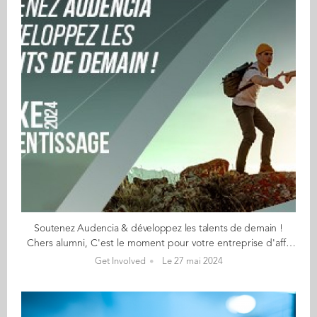
Soutenez Audencia & développez les talents de demain !
Chers alumni, C'est le moment pour votre entreprise d'affecter le solde de la taxe d'apprentissage, alors pourquoi choisir Audencia ? 👉 pour soutenir les parcours de plus de 7 200 apprenants sur l'ensemble de nos campus, 👉 pour renforcer la double compétence et le développement des programmes hybrides, 👉 pour consolider l'offre Gaïa dans l'ensemble de nos programmes, 👉 pour l'égalité des chances, la diversité et l'inclusion. Choisissez Audencia >>> La plateforme SOLTéA est ouverte, suivez le guide ! Accédez à SOLTéA avec le code d'accès fourni par Net Entreprises Estimez le pourcentage du montant de la solde de la taxe d'apprentissage à affecter à Audencia en téléchargeant le simulateur à votre disposition ici Sélectionnez Audencia et l'une des formations que vous souhaitez soutenir en cliquant ici Envoyez-nous dès maintenant votre intention de versement en complétant le formulaire hébergé ici >>> Participez au développement de nos campus Campus Nantes N° SIRET : 834 748 865 00013 Code UAI : 0440112H Campus Vendée N° SIRET : 834 748 865 00013 Code UAI : 0851689Z Campus Paris N° SIRET : 83474886500070 Code UAI : 0932857A Votre soutien est précieux ! Nous sommes à votre disposition pour toute information complémentaire. Nous vous remercions pour votre fidélité. Bien cordialement,
Get Involved
Le 27 mai 2024