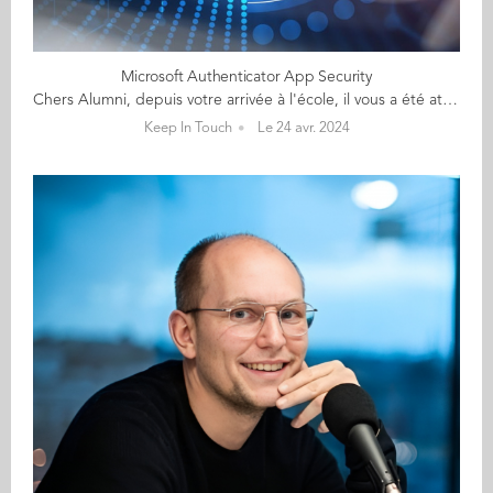
Microsoft Authenticator App Security
Chers Alumni, depuis votre arrivée à l'école, il vous a été attribuée une adresse mail Audencia dans le cadre de votre adhésion à notre organisation. Cet email sera toujours le vôtre afin de maintenir un lien avec la communauté d'Audencia. Audencia est toujours en veille concernant la sécurité, c'est pourquoi nous avons décidé de renforcer la sécurité de votre email en ajoutant l'Authentification Multi-Facteurs (MFA) à votre email Audencia, comme vous le savez peut-être déjà pour de nombreuses autres raisons. Nous allons bientôt activer cette fonctionnalité sur votre compte de messagerie, il vous sera donc demandé la prochaine fois que vous vous connecterez de configurer la sécurité MFA sur votre compte. Vous allez recevoir un mail qui vous expliquera le court processus pour réaliser ce déploiement. Si vous utilisez votre email Audencia pour transférer vos emails vers un autre email personnel, veuillez noter que vous devrez peut-être vous connecter au moins une fois à votre email Audencia pour effectuer ce déploiement.
Keep In Touch
Le 24 avr. 2024