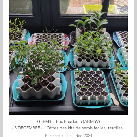
GERMIE - Eric Baudouin (ABM 97)
- 5 DECEMBRE - Offrez des kits de semis faciles, réutilisables, rapides - Fleurs, légumes, aromates, fruits ou arbres - 20% de remise avec le code : audencia20 ​ 41 graines = 41 plantes sur 12x16cm à chaque fois grace à nos kits Germie propose une gamme de 3 kits de germination permettant de faire pousser 13, 25 ou 41 plants sur un petit plateau que l'on place à l’intérieur d'un appartement ou d’une maison située en ville comme à la campagne. Nos kits réutilisables fonctionnent avec tous types de graines de fleurs, légumes, fruitiers ou arbres et ne nécessitent pas de connaissances en jardinage. D’une durée de vie supérieure à 40 ans, nous avons 97 % de clients satisfaits âgés de 5 ans à 90 ans. "Germie, c’est 300 points de ventes dans 5 pays en 16 mois grâce à ses kits de semis brevetés ultra-compacts, réutilisables et permettant une extraction facile des plants. Germie est fabriqué en Bretagne et permet un jardinage accessible à tous." Mon aventure a débuté… en 2016, sans connaissance en jardinage et intéressé par les graines reproductibles. Après avoir perdu 50% de mes plants à cause des solutions en vente depuis des dizaines d’années, j'ai créé Germie, un kit de germination révolutionnaire. Les réseaux m’ont permis de remporter beaucoup de concours, ce qui m'a permis d'être dans toute la presse spécialisée en France et à l’étranger. En savoir plus : germiegraines.com Contact : e.baudouin@germie.eu (Re)Découvrez votre CALENDRIER DE L'AVENT ici
Business
Le 5 déc. 2024