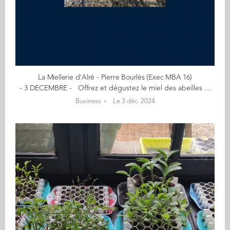
La Miellerie d'Alré - Pierre Bourlès (Exec MBA 16)
- 3 DECEMBRE - Offrez et dégustez le miel des abeilles noires - Savoureux, authentique, engagé - La production de La Miellerie d'Alré se décline simplement en une gamme de miels fins et authentiques : fleurs de printemps, fleurs d'été, fleurs de blé noir, miel à la fleur de sel... Le miel de fleurs d'été est le plus évocateur de ce petit coin de paradis, issu d'une récolte tardive qui aborde déjà les premières notes de blé noir et de bruyère. "La Miellerie d'Alré est née de la volonté de réintroduire l'abeille noire sur les côtes du Golfe du Morbihan : une démarche conservatoire et l'ambition d'une entreprise régénérative, un projet engagé qui respecte les limites de notre environnement." Le début de mon aventure… Mon diplôme d'ingénieur agro en poche, je prends un premier job éphémère de commercial sous l'aile d'un patron exceptionnel, un entrepreneur engagé qui impactera tous mes choix professionnels. Je crée rapidement ma première entreprise dans les biotechs et complète mon bagage en cours de route avec un exec-mba à Audencia. En 2022, je laisse ainsi un grand groupe pour me consacrer à un business engagé qui participe à la transformation de nos modes de production et de consommation. En savoir plus : miellerie-alre.fr Contact : pierre@miellerie-alre.fr (Re)Découvrez votre CALENDRIER DE L'AVENT ici
Business
Le 3 déc. 2024