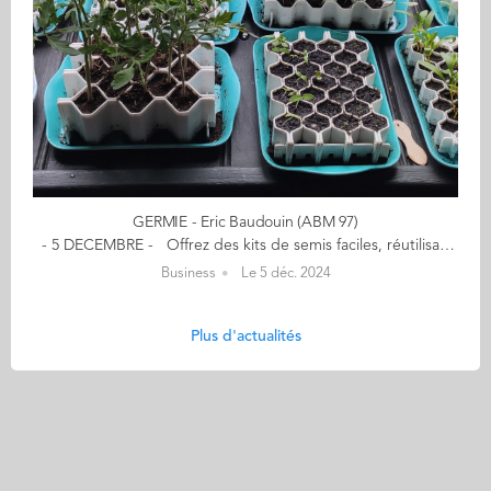
GERMIE - Eric Baudouin (ABM 97)
- 5 DECEMBRE - Offrez des kits de semis faciles, réutilisables, rapides - Fleurs, légumes, aromates, fruits ou arbres - 20% de remise avec le code : audencia20 ​ 41 graines = 41 plantes sur 12x16cm à chaque fois grace à nos kits Germie propose une gamme de 3 kits de germination permettant de faire pousser 13, 25 ou 41 plants sur un petit plateau que l'on place à l’intérieur d'un appartement ou d’une maison située en ville comme à la campagne. Nos kits réutilisables fonctionnent avec tous types de graines de fleurs, légumes, fruitiers ou arbres et ne nécessitent pas de connaissances en jardinage. D’une durée de vie supérieure à 40 ans, nous avons 97 % de clients satisfaits âgés de 5 ans à 90 ans. "Germie, c’est 300 points de ventes dans 5 pays en 16 mois grâce à ses kits de semis brevetés ultra-compacts, réutilisables et permettant une extraction facile des plants. Germie est fabriqué en Bretagne et permet un jardinage accessible à tous." Mon aventure a débuté… en 2016, sans connaissance en jardinage et intéressé par les graines reproductibles. Après avoir perdu 50% de mes plants à cause des solutions en vente depuis des dizaines d’années, j'ai créé Germie, un kit de germination révolutionnaire. Les réseaux m’ont permis de remporter beaucoup de concours, ce qui m'a permis d'être dans toute la presse spécialisée en France et à l’étranger. En savoir plus : germiegraines.com Contact : e.baudouin@germie.eu (Re)Découvrez votre CALENDRIER DE L'AVENT ici
Business
Le 5 déc. 2024
Plus d'actualités