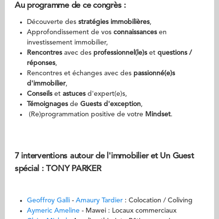
Au programme de ce congrès :
Découverte des
stratégies immobilières
,
Approfondissement de vos
connaissances
en
investissement immobilier,
Rencontres
avec des
professionnel(le)s
et
questions /
réponses
,
Rencontres et échanges avec des
passionné(e)s
d'immobilier
,
Conseils
et
astuces
d'expert(e)s,
Témoignages
de
Guests d'exception
,
(Re)programmation positive de votre
Mindset
.
7 interventions autour de l'immobilier et Un Guest
spécial : TONY PARKER
Geoffroy Galli
-
Amaury Tardier
: Colocation / Coliving
Aymeric Ameline
- Mawei : Locaux commerciaux