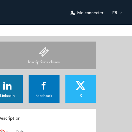
Me connecter
FR
Inscriptions closes
LinkedIn
Facebook
X
escription
Date