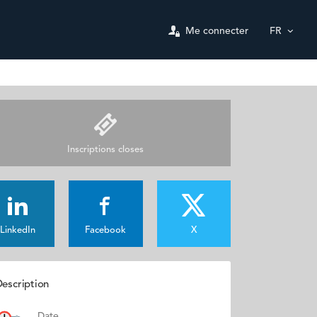
Me connecter
FR
Inscriptions closes
LinkedIn
Facebook
X
escription
Date