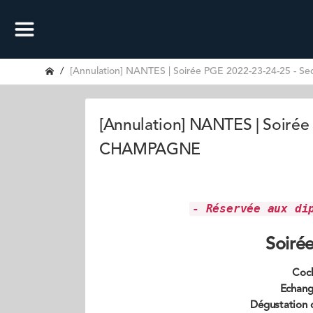
[Annulation] NANTES | Soirée PGE 2022-23-24-25 -
[Annulation] NANTES | Soirée
CHAMPAGNE
-
Réservée aux di
Soiré
Cock
Echang
Dégustation 