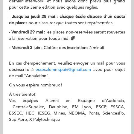
dernier afterwork, et nous avons donc prévu plus grand
pour cette 3ème édition avec quelques règles.
-
Jusqu'au jeudi 28 mai :
c
haque école dispose d'un quota
de places
pour s'assurer que toutes sont représentées.
-
Vendredi 29 mai :
les places non-reservées seront rouvertes
à la réservation pour tous à midi
🌈
- Mercredi 3 juin :
Clotûre des inscriptions à minuit.
En cas d'empêchement, veuillez envoyer un mail pour vous
désinscrire à
essecalumnispain@gmail.com
avec pour objet
de mail "Annulation".
On vous espère nombreux !
À très bientôt,
Vos équipes Alumni en Espagne d'Audencia,
CentraleSupelec, Dauphine, EM Lyon, ESCP, ESSCA,
ESSEC, HEC, IESEG, Mines, NEOMA, Ponts, SciencesPo,
Sup Aero, X Polytechnique