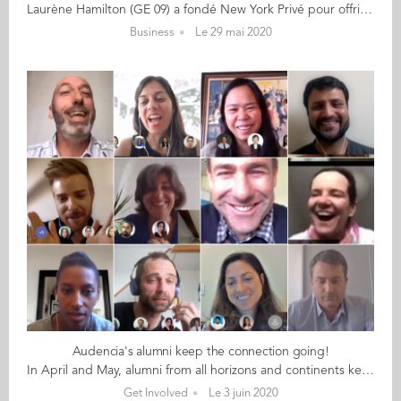
Laurène Hamilton (GE 09) a fondé New York Privé pour offrir des expériences personnalisées et visites guidées conviviales pour découvrir NYC de l'intérieur. Le format "en privé" permet de montrer la ville comme un ami le ferait mais avec l’expertise de la ville en plus. Pour rebondir face à la crise, Laurène a créé une expérience en ligne, la Capsule CNEWYORK. "Entre théatre, jeu de piste et histoire, ce cocktail détonnant surprend!" dit-elle. Le concept ? Découvrir New York et voyager dans le temps. Alors qu'il est impossible de partir à New York en raison de l'épidémie de coronavirus, la ville de New York vient à domicile ! Cette visite virtuelle multimédia plonge les visiteurs dans le New York de la fin du 19ème siècle, à la rencontre d'Annie Moore, la première immigrante qui a débarqué à Ellis Island en 1892. Laurène, guide française certifiée installée à New York interprète ce personnage historique. "C'est une nouvelle façon de poursuivre mon activité de guide." Comment se déroule cette visite virtuelle inédite ? Laurène vous donne rendez-vous via votre ordinateur ou votre tablette pour une expérience inédite à mi-chemin entre le jeu de piste et la pièce de théâtre. La visite dure une heure et fourmille d'anecdotes sur la statue de la Liberté et Ellis Island, la porte d'entrée du rêve américain. La visite se veut également ludique : Annie Moore met ses visiteurs à contribution en leur posant des énigmes. Un exemple : quel est le point commun entre Annie Moore et l'ancien Président Barack Obama ? Pour en savoir plus: sur la Capsule CNEWYORK pour contacter Laurène
Business
Le 29 mai 2020
Audencia's alumni keep the connection going!
In April and May, alumni from all horizons and continents kept the conversation rolling with Audencia's full-time MBA students. Since the beginning of lockdown, the students are #SFH (studying from home) with all the advantages of a permanent supply of coffee but also with all the difficulties of being isolated due to the current global situation. Preparing the end of their MBA, writing and defending a thesis, planning the next career move are just some of the current challenges facing the 30-strong MBA class of 2020. Our alumni responded warmly and quickly to the School's call to join the conversation by pairing up for several one-hour sessions with the current MBA class who were able to ask as many questions as they wanted and garner insight from alumni with regard to their experiences. Over the weeks, the insights and advice from alumni to students built up an inspiringly varied yet coherent picture: The Venezuelan about working in the USA: to blend with the culture you're working in, hang out with people from that country! The finance professional about the current crisis: I graduated during the global financial crisis and finding a job in my field took time and energy but I got there The musican who never stops learning (fingers crossed for your PhD): everything you do will pay off sooner or later The director on working outside your cultural comfort zone: sometimes it feels like running a 100m race with ski boots on The CEO: it's not the title but being in a situation to lead projects and the freedom to orient strategic choices The American who has only worked outside the USA: you can sell your atypical profile if you target the right companies The Indian on moving to Canada: I networked hard before leaving my home country and had 12 meetings set up before I arrived in Canada An immense "merci" to the star-studded cast of Audencians who joined the discussions: Daniela Aguilera (MBA 11), Siddharth Akolkar (IMM 10), ​Karen Barrozzi (MBA 08), Jerome Beilvert (MBA 10), Florent Besnard (MBA 14), Maita Malilong (MBA 07), Hasnae Niang (MBA 14), Laurent Pataillot (EuroMBA 19), Zachary Stokes (MBA 14), Vincent Usache (MBA 12)
Get Involved
Le 3 juin 2020