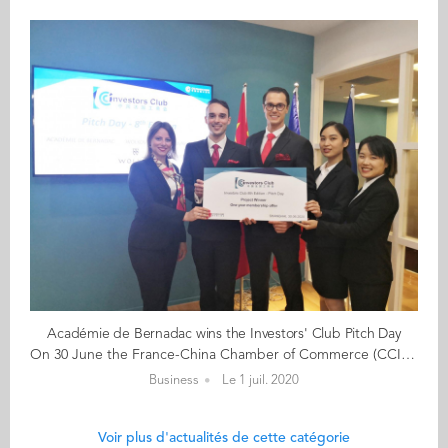
Académie de Bernadac wins the Investors' Club Pitch Day
On 30 June the France-China Chamber of Commerce (CCI-FC) held its 8th annual Investors' Club Pitch Day. Three innovative start-ups had the opportunity to present their project to an audience of potential investors: - Académie de Bernadac - 法国卓尔礼仪 : providing training and education in luxury lifestyles, founded by Guillaume Rué de Bernadac (GE 2012) - HappyNest : a pet lovers community providing pet sitting services for pet owners in Shanghai - Wolkov : designing innovative analogue products for men Congratulations to Académie de Bernadac who won a one year membership at CCI FRANCE CHINE after the audience vote. The Investors' Club was created 4 years ago in response to the lack of financing solutions for small businesses and start-ups in China. It aims at introducing project holders to potential investors. More information here
Business
Le 1 juil. 2020
Voir plus d'actualités de cette catégorie