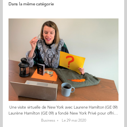
Dans la même catégorie
Une visite virtuelle de New York avec Laurene Hamilton (GE 09)
Laurène Hamilton (GE 09) a fondé New York Privé pour offrir des expériences personnalisées et visites guidées conviviales pour découvrir NYC de l'intérieur. Le format "en privé" permet de montrer la ville comme un ami le ferait mais avec l’expertise de la ville en plus. Pour rebondir face à la crise, Laurène a créé une expérience en ligne, la Capsule CNEWYORK. "Entre théatre, jeu de piste et histoire, ce cocktail détonnant surprend!" dit-elle. Le concept ? Découvrir New York et voyager dans le temps. Alors qu'il est impossible de partir à New York en raison de l'épidémie de coronavirus, la ville de New York vient à domicile ! Cette visite virtuelle multimédia plonge les visiteurs dans le New York de la fin du 19ème siècle, à la rencontre d'Annie Moore, la première immigrante qui a débarqué à Ellis Island en 1892. Laurène, guide française certifiée installée à New York interprète ce personnage historique. "C'est une nouvelle façon de poursuivre mon activité de guide." Comment se déroule cette visite virtuelle inédite ? Laurène vous donne rendez-vous via votre ordinateur ou votre tablette pour une expérience inédite à mi-chemin entre le jeu de piste et la pièce de théâtre. La visite dure une heure et fourmille d'anecdotes sur la statue de la Liberté et Ellis Island, la porte d'entrée du rêve américain. La visite se veut également ludique : Annie Moore met ses visiteurs à contribution en leur posant des énigmes. Un exemple : quel est le point commun entre Annie Moore et l'ancien Président Barack Obama ? Pour en savoir plus: sur la Capsule CNEWYORK pour contacter Laurène
Business
Le 29 mai 2020