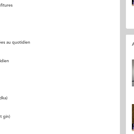
nfitures
sées au quotidien
A
tidien
odka)
et gin)