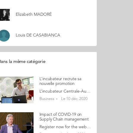
Elizabeth MADORÉ
Louis DE CASABIANCA
ans la même catégorie
L'incubateur recrute sa
nouvelle promotion
L’incubateur Centrale-Audencia-Ensa recherche sa prochaine promotion pour son programme qui débutera fin février. Qui peut candidater ? 1. Vous avez un projet innovant 2. Vous êtes dédié à cette activité à partir de février 2021 3. Votre activité est domiciliée en Pays de la Loire Points clefs du programme : Vous bénéficiez d’un programme d'accompagnement adapté à la maturité de votre projet et d’expertises d’excellence pour développer votre startup. Vous avez à disposition un espace de travail dans un cadre privilégié au cœur de Centrale Nantes. Vous êtes connecté avec notre écosystème entrepreneurial riche et nos partenaires. Vous êtes également connecté avec les programmes de formation et de recherche des écoles. Vous souhaitez en savoir plus ? La vidéo de présentation de l’incubateur >> c’est par ICI Toutes les informations sur le programme d'accompagnement >> ICI Participez le 16 décembre à 18h30 au webinaire de présentation de l’incubateur avec un retour d’expérience de startups accompagnées. >> Inscrivez-vous ICI Vous avez encore des questions par rapport au programme, l’équipe vous répond : contact@incubateurcae.com >> Vous êtes intéressés ? Candidatez ! <<
Business
Le 10 déc. 2020
Impact of COVID-19 on
Supply Chain management
Register now for the webinar Engineer-Managers! We are pleased to meet you on Thursday, 14 January at 1pm (French time) between engineer-manager alumni. Programme: 1- The important challenges for your community will be communicated by: Nicolas Arnaud, Director of Programmes & Director of the Grande Ecole Programme François Constant, Director of MSc Supply Chain & Purchasing Management 2- Professor Thomas Johnsen will discuss with you on "Impact of COVID-19 on Supply Chain management”. Supply chain have been severely tested by the COVID-19 crisis, exposing problematic practices that resulted in supply chain disruptions. Companies have had to learn from their mistakes and re-build their supply chains as more flexible and resilient. 3- In this webinar, we will discuss what lessons have been learned by companies drawing from the recent survey of companies along with Andreina Carolina Rodriguez (MSCPM 19) working with Swarovski and Mattia Covezzi (MSCPM 18) working with Nestlé will share their experiences. Register now The event will take place via Microsoft Teams and the link will be shared when you register.