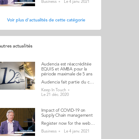
Business
Le 4 janv. 2021
Voir plus d'actualités de cette catégorie
utres actualités
Audencia est réaccréditée
EQUIS et AMBA pour la
période maximale de 5 ans
Audencia fait partie du cercle très fermé des business schools bénéficiant à ce jour de la triple accréditation EQUIS, AACSB et AMBA, gage de son engagement pour un enseignement d’excellence. Elle obtient en cette fin d’année une double ré-accréditation EQUIS et AMBA, pour les 5 prochaines années. En cette fin d’année 2020, Audencia obtient le renouvellement de ses accréditations EQUIS et AMBA pour la durée maximale de 5 ans, avant la décision de l’AACSB attendue début 2021. Dans le cadre de l’audit AMBA, les auditeurs en charge de l’évaluation de l’Ecole ont salué : Le positionnement stratégique et structurant de la Responsabilité Sociétale des Entreprises (RSE), qui fait partie de l’ADN de l’école et impacte à la fois la recherche et les enseignements à Audencia La très grande qualité du Programme Grande Ecole, confirmée chaque année par la formation d’étudiants dont les profils sont plébiscités sur le marché du travail L’attractivité de l’établissement auprès d’excellents étudiants et sa capacité à les fidéliser en tant qu’Alumni Les partenariats de qualité noués à l’international avec de grandes institutions comme Boston University et Tecnológico de Monterrey Le développement d’outils digitaux internes pour soutenir l’acquisition des compétences et « l’expérience » étudiante, grâce notamment à « Tomorrow ». La proximité et la disponibilité des salariés administratifs et des professeurs de l’école au service des étudiants. Les auditeurs d’EQUIS ont quant à eux apprécié le développement global d’Audencia, en soulignant en particulier: Le développement remarquable réalisé par l’école via le plan stratégique #Audencia2020 ainsi que la cohérence dans sa mise en œuvre La pertinence des 3 valeurs d’Audencia (Coopération, Responsabilité, Innovation), incarnées dans les programmes et la stratégie de l’école L’attention portée aux enjeux économiques et sociaux, la RSE intégrée au cœur de toutes les activités d’Audencia Le développement du corps professoral, la multiplication des programmes (notamment l’intégration du Bachelor et du DBA ces derniers années) Le développement fort de la recherche, en terme de nombre et de qualité d’articles publiés La stratégie de développement continue à l’international marquée par des partenariats stratégiques de qualité et le développement des effectifs des étudiants internationaux Le développement de l’Executive Education et son ancrage solide dans le monde de l’entreprise. Les auditeurs d’EQUIS ont également mis en avant un domaine d’excellence pour Audencia qui est relatif à la façon dont l’Ecole a su mettre en œuvre et concrétiser en matière de formation et de recherche son orientation stratégique vers l’hybridation des compétences et la multidisciplinarité. « Le renouvellement de ces deux accréditations récompense la qualité du travail qui a été réalisé par les équipes de l’Ecole ces 5 dernières années, précise Christophe Germain. Elle constitue un formidable tremplin au moment où nous nous apprêtons à lancer notre plan stratégique. Au-delà du résultat, la préparation de ces audits, les échanges avec les auditeurs, l’analyse des retours qui s’est ensuivie, ont constitué autant de moments de prise de recul, d’interrogations et de conseils qui nous ont été très utiles dans notre réflexion pour envisager les développements futurs d’Audencia. Les processus de ré-accréditations sont certes des temps d’évaluation, mais ils contribuent également en cela à l’amélioration et au progrès des Ecoles de management »
Keep In Touch
Le 21 déc. 2020
Impact of COVID-19 on
Supply Chain management
Register now for the webinar Engineer-Managers! We are pleased to meet you on Thursday, 14 January at 1pm (French time) between engineer-manager alumni. Programme: 1- The important challenges for your community will be communicated by: Nicolas Arnaud, Director of Programmes & Director of the Grande Ecole Programme François Constant, Director of MSc Supply Chain & Purchasing Management 2- Professor Thomas Johnsen will discuss with you on "Impact of COVID-19 on Supply Chain management”. Supply chain have been severely tested by the COVID-19 crisis, exposing problematic practices that resulted in supply chain disruptions. Companies have had to learn from their mistakes and re-build their supply chains as more flexible and resilient. 3- In this webinar, we will discuss what lessons have been learned by companies drawing from the recent survey of companies along with Andreina Carolina Rodriguez (MSCPM 19) working with Swarovski and Mattia Covezzi (MSCPM 18) working with Nestlé will share their experiences. Register now The event will take place via Microsoft Teams and the link will be shared when you register.
Business
Le 4 janv. 2021