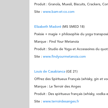
Produit : Granola, Muesli, Biscuits, Crackers, Co
Site :
www.bam-et-co.com
Elizabeth Madoré
(MS SMED 18)
Poésie + magie + philosophie du yoga transpo
Marque : Find Your Metanoia
Produit : Studio de Yoga et Accessoires du quo
Site :
www.findyourmetanoia.com
Louis de Casabianca
(GE 21)
Offrez des Spiritueux Français (whisky, gin et v
Marque : Le Terroir des Anges
Produit : Des spiritueux français (whisky, vodka 
Site :
www.terroirdesanges.fr