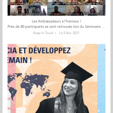
Les Ambassadeurs à l'honneur !
Près de 80 participants se sont retrouvés lors du Séminaire Ambassadeurs annuel, les 26 et 28 janvier dernier en présence de Christophe Germain, Directeur Général d’Audencia, Flavie Lorre, Présidente de l’association Audencia Alumni, Françoise Marcus, Directrice des Relations Entreprises et Diplômés et de l’équipe du pôle Audencia Alumni. Les ambassadeurs, relais privilégiés du réseau, se sont nourris des nouvelles de l’école et du partage d’idées des autres alumni. Un bon moment virtuel, animé de manière ludique, détendue et conviviale par notre prestataire Social Bar ! Christophe Germain a souligné la 10ème place au monde d’Audencia pour le dynamisme de son réseau de diplômés (The Economist). Plus le réseau est actif, plus l’école rayonne, plus la valeur du diplôme s’élève, insistait-il… un véritable cercle vertueux. Et Françoise Marcus de lancer : « On est fier de [nos Ambassadeurs ! ». Flavie Lorre a témoigné, quant à elle, de l’adaptation d’Audencia Alumni au format digital, suite à la crise sanitaire, pour construire une nouvelle offre… qui perdurera. Allier ainsi le présentiel et le distanciel par la suite ! Merci à nos ambassadeurs pour leur engagement et de faire de ce réseau, un réseau de qualité aux côtés de l'ensemble des alumni !
Keep In Touch
Le 5 févr. 2021