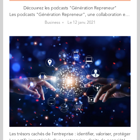
Découvrez les podcasts "Génération Repreneur"
Les podcasts "Génération Repreneur", une collaboration entre Wenextgen et la Chaire Entrepreneuriat Familiale et Société d’Audencia. Dans ces podcasts, vous entendrez des témoignages de participants au certificat “Futur Dirigeant d’entreprise familiale” dispensé à Audencia. Tous ont en commun d’être des repreneurs ou futurs repreneurs d’entreprises familiales multigénérationnelles. Et tous savent que reprendre une entreprise familiale est rarement un long fleuve tranquille. C’est d’ailleurs pour cela qu’ils ont fait le choix de se former et qu’ils vous partagent leurs meilleurs conseils. Vous pourrez entendre également dans les prochains podcasts des avis d'experts, des points de vue de cédants, ou bien ceux des conjoints et des salariés. En outre, l'entreprise familiale, c'est une affaire de famille au sens large ! Ecouter les podcasts
Business
Le 12 janv. 2021
Les trésors cachés de l’entreprise : identifier, valoriser, protéger