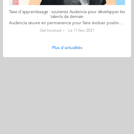
Taxe d’apprentissage : soutenez Audencia pour développer les
talents de demain
Audencia œuvre en permanence pour faire évoluer positivement l’expérience de ses étudiants et pour la réussite de leur insertion professionnelle. Dans une période de crise comme celle que nous traversons actuellement, les besoins en accompagnement augmentent et l'encadrement pédagogique évolue. Face à cette situation, Audencia a su s'adapter et poursuivre sa mission, avec notamment : Un accès gratuit pour les étudiants à des professionnels de santé à travers le dispositif Well-Being@Audencia Le maintien d'une continuité pédagogique avec la digitalisation accélérée des cours (classes virtuelles et sessions d'examen organisées à distance) Un accompagnement Carrière renforcé : les rendez-vous en ligne qui se multiplient avec un taux de satisfaction de 100% des étudiants et des diplômés Des événements virtuels qui renforcent les liens entre étudiants, diplômés et entreprises partenaires de l'école Un réseau actif qui propose des offres d'emplois dédiées aux Audenciens La taxe d’apprentissage permet d'offrir ces conditions de travail optimales à nos étudiants. >> Soutenez Audencia << En tant que diplômé, et en cette période inédite, vous êtes le meilleur ambassadeur pour intervenir en faveur d’Audencia auprès de votre entourage professionnel afin que votre école soit bénéficiaire de cette taxe d’apprentissage. Pour que votre école continue à : développer de nouveaux programmes et dispositifs, placer l’hybridation des compétences et la digitalisation au cœur de sa stratégie. >> Versez la taxe d'apprentissage de votre société à Audencia ! << Contribuons ensemble à l'avenir des étudiants d'Audencia. Au nom des étudiants et de toute l'école, merci !
Get Involved
Le 11 févr. 2021
Plus d'actualités