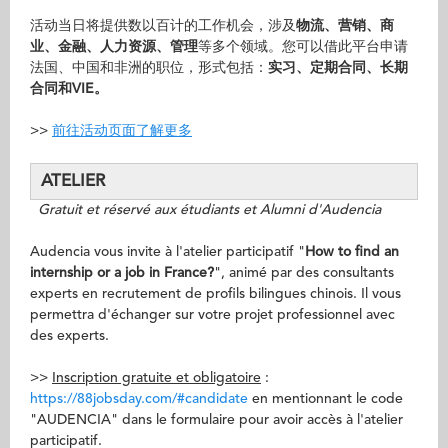
活动当日将提供数以百计的工作机会，涉及
物流、营销、商
业、金融、人力资源、管理
等多个领域。您可以借此平台申请
法国、中国和非洲的职位，形式包括：
实习、定期合同、长期
合同和VIE。
>>
前往活动页面了解更多
ATELIER
Gratuit et réservé aux étudiants et Alumni d'Audencia
Audencia vous invite à l'atelier participatif "
How to find an
internship or a job in France?
", animé par des consultants
experts en recrutement de profils bilingues chinois. Il vous
permettra d'échanger sur votre projet professionnel avec
des experts.
>>
Inscription gratuite et obligatoire
:
https://88jobsday.com/#candidate
en mentionnant le code
"AUDENCIA" dans le formulaire pour avoir accès à l'atelier
participatif.