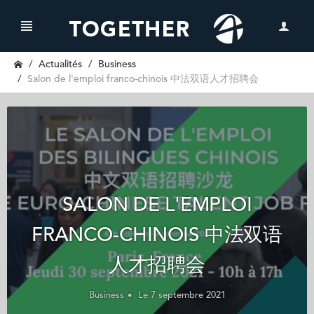
Actualités
Business
Salon de l'emploi franco-chinois 中法双语人才招聘会
SALON DE L'EMPLOI
FRANCO-CHINOIS 中法双语
人才招聘会
Business
Le 7 septembre 2021