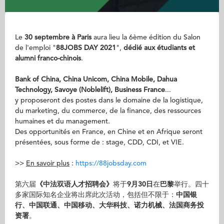
Le
30 septembre à Paris
aura lieu la 6ème édition du Salon
de l'emploi "
88JOBS DAY 2021
",
dédié aux étudiants et
alumni franco-chinois
.
Bank of China, China Unicom, China Mobile, Dahua
Technology, Savoye (Noblelift), Business France
...
y proposeront des postes dans le domaine de la logistique,
du marketing, du commerce, de la finance, des ressources
humaines et du management.
Des opportunités en France, en Chine et en Afrique seront
présentées, sous forme de : stage, CDD, CDI, et VIE.
>>
En savoir plus
:
https://88jobsday.com
第六届
《中法双语人才招聘会》
将于
9月30日
在
巴黎
举行。四十
多家国际知名企业将出席此次活动，包括但不限于：
中国银
行、中国联通、中国移动、大华科技、诺力机械、法国商务投
资署
。