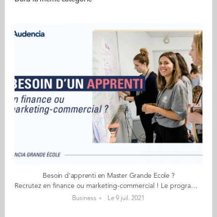
Besoin d'apprenti en Master Grande Ecole ?
Recrutez en finance ou marketing-commercial ! Le programme Grande Ecole d’Audencia est une formation d’excellence en management, validée par le Grade Master en management et triplement accrédité. Afin de professionnaliser leur parcours, les étudiants sont la recherche d'entreprises les accueillant en apprentissage pour leur cycle master en finance ou en marketing / commercial dès la rentrée 2021. Vous souhaitez renforcer vos équipes et recruter un apprenti ? Contactez-nous. Nous vous proposerons des candidats correspondant à votre besoin. Les atouts du programme Finance Un contenu visant à réaliser des missions relatives aux fonctions de responsable middle office, responsable back office, gestionnaire, d’actifs, banquier conseil en investissement, gestionnaire de trésorerie, analyste risque crédit, consultant M&A. Des expertises développées telles que la gestion d’un portefeuille de titres, le pilotage d'une trésorerie, l'analyse de données, la négociation. Découvrez la formation et son calendrier Les atouts du programme Marketing - Commercial Une formation permettant aux étudiants d'accéder aux fonctions de responsable marketing opérationnel, responsable marketing relationnel et CRM, chargé d’affaires, business developer, category manager, brand manager, chef de produit, responsable réseau, digital project manager entre autres. Un programme où les expertises marketing et commerciales sont acquises aux côté de principes de responsabilité, d'innovation et de coopération. Découvrez la formation et son calendrier >> Contactez-nous pour nous transmettre vos offres <<
Business
Le 9 juil. 2021