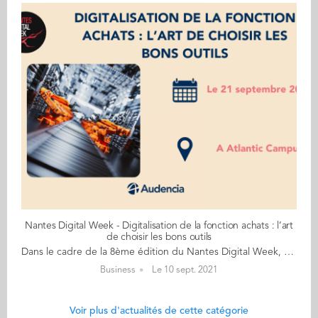
Nantes Digital Week - Digitalisation de la fonction achats : l’art
de choisir les bons outils
Dans le cadre de la 8ème édition du Nantes Digital Week, qui se déroulera du 16 au 26 septembre 2021, découvrez les différents événements en lien avec Audencia. Le 17 septembre, nous vous accueillerons pour un webinar sur la thématique suivante : Digitalisation de la fonction achats : l’art de choisir les bons outils Malgré la crise du Covid-19, la transformation digitale des achats demeure une priorité des entreprises. En théorie, les acheteurs ont accès à de nouvelles solutions digitales et des capacités d’analyse allant de la réduction des risques de sourcing jusqu’à disposer d’une visibilité jamais atteinte quand il s’agit d’identifier un fournisseur distant. Or, ces nouveaux outils digitaux apportent leur lot de contraintes et de limites. Les données manipulées par les acheteurs restent peu structurées, les SI achats sont quelquefois complexes à intégrer, certains même à utiliser. Les acheteurs ont dû adapter leur quotidien à ces outils innovants rempli de promesses, mais pas toujours avec les résultats attendus. Cela crée un taux d’adoption souvent faible, parfois décevant. Le ratio coût/bénéfice en devient douteux, et le choix de la solution digitale achats à installer une décision stratégique critique. Pour ajouter à la complexité, les directions achats font maintenant face à un offre pléthorique d’outils, dont la diversité, la maturité et l’hétérogénéité menacent la pertinence des choix du système le plus adapté. Quand on regarde de près, on trouve aujourd’hui plus de 600 SI achats sur le marché en 2021, parmi lesquelles des solutions innovantes, hyper-agiles et hyper-spécialisées, mais peu visibles par les potentiels utilisateurs finaux. Les éditeurs font aussi souvent preuve de créativité quand il s’agit de sur-promettre les capacités de leurs outils. La solution de facilité consiste à se tourner vers les SI achats connus, les « grandes suites » de SAP/Ariba, Coupa ou Ivalua. Ces monstres de technologie couvrent l’ensemble du processus achats par une myriade de modules adressant toutes les typologies d’activités achats, configurables « à la carte ». D’autres SI achats, plus spécialisés, sont connus pour leur positionnement de SI expert dans un champ précis d’activités et peuvent constituer une alternative aux grandes suites. Informations & Inscriptions
Business
Le 10 sept. 2021
Voir plus d'actualités de cette catégorie