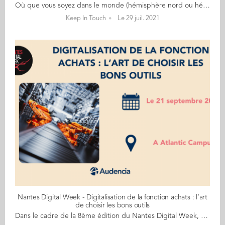
Où que vous soyez dans le monde (hémisphère nord ou hémisphère sud), c’est le moment pour Audencia Alumni de faire une petite pause estivale. On vous souhaite un excellent été et on se retrouve en semptembre, à la rentrée ! Bonnes vacances à tous ! L'équipe Alumni PS : Restons en contact ! Si besoin, écrivez-nous à audenciaalumni@audencia.com
Keep In Touch
Le 29 juil. 2021
Nantes Digital Week - Digitalisation de la fonction achats : l’art
de choisir les bons outils
Dans le cadre de la 8ème édition du Nantes Digital Week, qui se déroulera du 16 au 26 septembre 2021, découvrez les différents événements en lien avec Audencia. Le 17 septembre, nous vous accueillerons pour un webinar sur la thématique suivante : Digitalisation de la fonction achats : l’art de choisir les bons outils Malgré la crise du Covid-19, la transformation digitale des achats demeure une priorité des entreprises. En théorie, les acheteurs ont accès à de nouvelles solutions digitales et des capacités d’analyse allant de la réduction des risques de sourcing jusqu’à disposer d’une visibilité jamais atteinte quand il s’agit d’identifier un fournisseur distant. Or, ces nouveaux outils digitaux apportent leur lot de contraintes et de limites. Les données manipulées par les acheteurs restent peu structurées, les SI achats sont quelquefois complexes à intégrer, certains même à utiliser. Les acheteurs ont dû adapter leur quotidien à ces outils innovants rempli de promesses, mais pas toujours avec les résultats attendus. Cela crée un taux d’adoption souvent faible, parfois décevant. Le ratio coût/bénéfice en devient douteux, et le choix de la solution digitale achats à installer une décision stratégique critique. Pour ajouter à la complexité, les directions achats font maintenant face à un offre pléthorique d’outils, dont la diversité, la maturité et l’hétérogénéité menacent la pertinence des choix du système le plus adapté. Quand on regarde de près, on trouve aujourd’hui plus de 600 SI achats sur le marché en 2021, parmi lesquelles des solutions innovantes, hyper-agiles et hyper-spécialisées, mais peu visibles par les potentiels utilisateurs finaux. Les éditeurs font aussi souvent preuve de créativité quand il s’agit de sur-promettre les capacités de leurs outils. La solution de facilité consiste à se tourner vers les SI achats connus, les « grandes suites » de SAP/Ariba, Coupa ou Ivalua. Ces monstres de technologie couvrent l’ensemble du processus achats par une myriade de modules adressant toutes les typologies d’activités achats, configurables « à la carte ». D’autres SI achats, plus spécialisés, sont connus pour leur positionnement de SI expert dans un champ précis d’activités et peuvent constituer une alternative aux grandes suites. Informations & Inscriptions