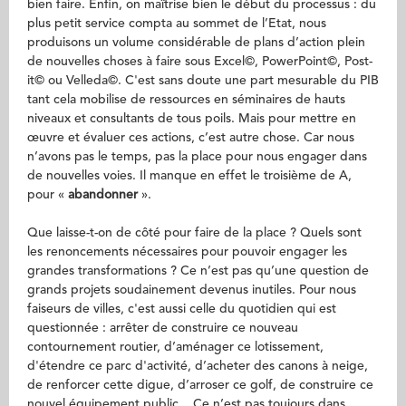
bien faire. Enfin, on maîtrise bien le début du processus : du
plus petit service compta au sommet de l’Etat, nous
produisons un volume considérable de plans d’action plein
de nouvelles choses à faire sous Excel©, PowerPoint©, Post-
it© ou Velleda©. C'est sans doute une part mesurable du PIB
tant cela mobilise de ressources en séminaires de hauts
niveaux et consultants de tous poils. Mais pour mettre en
œuvre et évaluer ces actions, c’est autre chose. Car nous
n’avons pas le temps, pas la place pour nous engager dans
de nouvelles voies. Il manque en effet le troisième de A,
pour «
abandonner
».
Que laisse-t-on de côté pour faire de la place ? Quels sont
les renoncements nécessaires pour pouvoir engager les
grandes transformations ? Ce n’est pas qu’une question de
grands projets soudainement devenus inutiles. Pour nous
faiseurs de villes, c'est aussi celle du quotidien qui est
questionnée : arrêter de construire ce nouveau
contournement routier, d’aménager ce lotissement,
d'étendre ce parc d'activité, d’acheter des canons à neige,
de renforcer cette digue, d’arroser ce golf, de construire ce
nouvel équipement public... Ce n’est pas toujours dans