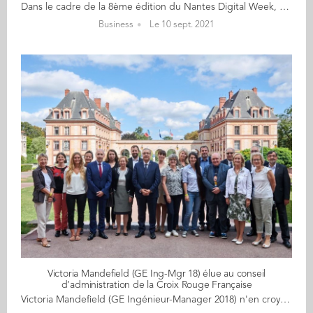
Dans le cadre de la 8ème édition du Nantes Digital Week, qui se déroulera du 16 au 26 septembre 2021, découvrez les différents événements en lien avec Audencia. Le 17 septembre, nous vous accueillerons pour un webinar sur la thématique suivante : Digitalisation de la fonction achats : l’art de choisir les bons outils Malgré la crise du Covid-19, la transformation digitale des achats demeure une priorité des entreprises. En théorie, les acheteurs ont accès à de nouvelles solutions digitales et des capacités d’analyse allant de la réduction des risques de sourcing jusqu’à disposer d’une visibilité jamais atteinte quand il s’agit d’identifier un fournisseur distant. Or, ces nouveaux outils digitaux apportent leur lot de contraintes et de limites. Les données manipulées par les acheteurs restent peu structurées, les SI achats sont quelquefois complexes à intégrer, certains même à utiliser. Les acheteurs ont dû adapter leur quotidien à ces outils innovants rempli de promesses, mais pas toujours avec les résultats attendus. Cela crée un taux d’adoption souvent faible, parfois décevant. Le ratio coût/bénéfice en devient douteux, et le choix de la solution digitale achats à installer une décision stratégique critique. Pour ajouter à la complexité, les directions achats font maintenant face à un offre pléthorique d’outils, dont la diversité, la maturité et l’hétérogénéité menacent la pertinence des choix du système le plus adapté. Quand on regarde de près, on trouve aujourd’hui plus de 600 SI achats sur le marché en 2021, parmi lesquelles des solutions innovantes, hyper-agiles et hyper-spécialisées, mais peu visibles par les potentiels utilisateurs finaux. Les éditeurs font aussi souvent preuve de créativité quand il s’agit de sur-promettre les capacités de leurs outils. La solution de facilité consiste à se tourner vers les SI achats connus, les « grandes suites » de SAP/Ariba, Coupa ou Ivalua. Ces monstres de technologie couvrent l’ensemble du processus achats par une myriade de modules adressant toutes les typologies d’activités achats, configurables « à la carte ». D’autres SI achats, plus spécialisés, sont connus pour leur positionnement de SI expert dans un champ précis d’activités et peuvent constituer une alternative aux grandes suites. Informations & Inscriptions
Business
Le 10 sept. 2021
Victoria Mandefield (GE Ing-Mgr 18) élue au conseil
d’administration de la Croix Rouge Française
Victoria Mandefield (GE Ingénieur-Manager 2018) n'en croyait pas ses oreilles lors de l'annonce qu'elle venait d'être élue au conseil d’administration de la Croix Rouge Française. "Quel honneur de pouvoir contribuer à cette grande et belle maison !" Victoria a fondé Solinum, start-up social, qui agit depuis 2016 dans la lutte contre la pauvreté en développant: Soliguide.fr, la plateforme en ligne qui référence les lieux et services utiles et accessibles aux personnes en difficulté. Merci pour l'invit', un réseau d’hébergement citoyen pour femmes sans-abri part du principe que la condition N°1 vers la réinsertion est la tranquillité d’un hébergement stable. Solilab, dont la mission est d'apporter une connaissance quantitative et qualitative sur les sujets clés de la précarité. Son élection au conseil d'administration de la Croix Rouge Française, vient s'ajouter à un palmarès déjà impressionnant: Les trente espoirs 2020 de moins de 30 ans de Vanity Fair Top 100 women in social enterprise du réseau Euclid Les lauréats des Trophées des Ingénieurs du Futur 2020 d'Usine Nouvelle Top 50 de l'entrepreneuriat à impact de Carenews "En rentrant par le biais de l'accélérateur 21 | Croix-Rouge Française, j'ai été accueillie en 2019 aux côtés des entrepreneurs et intrapreneurs de ma promo. C'était déjà une aventure formidable, et les valeurs portée par la Croix-Rouge, sa capacité d'innovation malgré sa taille, sa volonté d'amélioration continue m'ont tout de suite parlé. Mais jamais je n'aurais cru que 2 ans plus tard, j'entrerais au CA ! Dans les 4 années à venir, j'espère pouvoir contribuer autant que possible à l'impact social de la Croix-Rouge aux côtés de l'ensemble du CA et de notre nouveau président Philippe de Costa."