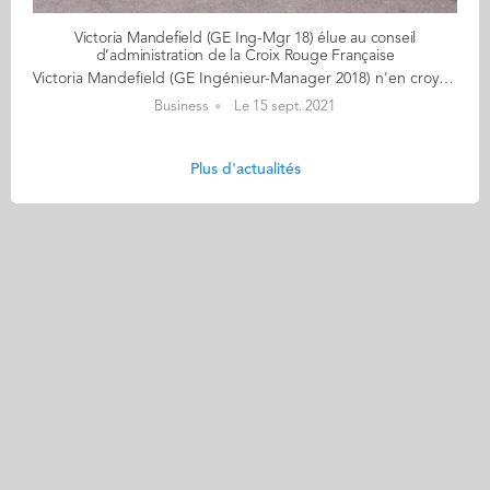
Victoria Mandefield (GE Ing-Mgr 18) élue au conseil
d’administration de la Croix Rouge Française
Victoria Mandefield (GE Ingénieur-Manager 2018) n'en croyait pas ses oreilles lors de l'annonce qu'elle venait d'être élue au conseil d’administration de la Croix Rouge Française. "Quel honneur de pouvoir contribuer à cette grande et belle maison !" Victoria a fondé Solinum, start-up social, qui agit depuis 2016 dans la lutte contre la pauvreté en développant: Soliguide.fr, la plateforme en ligne qui référence les lieux et services utiles et accessibles aux personnes en difficulté. Merci pour l'invit', un réseau d’hébergement citoyen pour femmes sans-abri part du principe que la condition N°1 vers la réinsertion est la tranquillité d’un hébergement stable. Solilab, dont la mission est d'apporter une connaissance quantitative et qualitative sur les sujets clés de la précarité. Son élection au conseil d'administration de la Croix Rouge Française, vient s'ajouter à un palmarès déjà impressionnant: Les trente espoirs 2020 de moins de 30 ans de Vanity Fair Top 100 women in social enterprise du réseau Euclid Les lauréats des Trophées des Ingénieurs du Futur 2020 d'Usine Nouvelle Top 50 de l'entrepreneuriat à impact de Carenews "En rentrant par le biais de l'accélérateur 21 | Croix-Rouge Française, j'ai été accueillie en 2019 aux côtés des entrepreneurs et intrapreneurs de ma promo. C'était déjà une aventure formidable, et les valeurs portée par la Croix-Rouge, sa capacité d'innovation malgré sa taille, sa volonté d'amélioration continue m'ont tout de suite parlé. Mais jamais je n'aurais cru que 2 ans plus tard, j'entrerais au CA ! Dans les 4 années à venir, j'espère pouvoir contribuer autant que possible à l'impact social de la Croix-Rouge aux côtés de l'ensemble du CA et de notre nouveau président Philippe de Costa."
Business
Le 15 sept. 2021
Plus d'actualités