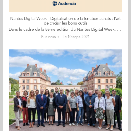
Nantes Digital Week - Digitalisation de la fonction achats : l’art
de choisir les bons outils
Dans le cadre de la 8ème édition du Nantes Digital Week, qui se déroulera du 16 au 26 septembre 2021, découvrez les différents événements en lien avec Audencia. Le 17 septembre, nous vous accueillerons pour un webinar sur la thématique suivante : Digitalisation de la fonction achats : l’art de choisir les bons outils Malgré la crise du Covid-19, la transformation digitale des achats demeure une priorité des entreprises. En théorie, les acheteurs ont accès à de nouvelles solutions digitales et des capacités d’analyse allant de la réduction des risques de sourcing jusqu’à disposer d’une visibilité jamais atteinte quand il s’agit d’identifier un fournisseur distant. Or, ces nouveaux outils digitaux apportent leur lot de contraintes et de limites. Les données manipulées par les acheteurs restent peu structurées, les SI achats sont quelquefois complexes à intégrer, certains même à utiliser. Les acheteurs ont dû adapter leur quotidien à ces outils innovants rempli de promesses, mais pas toujours avec les résultats attendus. Cela crée un taux d’adoption souvent faible, parfois décevant. Le ratio coût/bénéfice en devient douteux, et le choix de la solution digitale achats à installer une décision stratégique critique. Pour ajouter à la complexité, les directions achats font maintenant face à un offre pléthorique d’outils, dont la diversité, la maturité et l’hétérogénéité menacent la pertinence des choix du système le plus adapté. Quand on regarde de près, on trouve aujourd’hui plus de 600 SI achats sur le marché en 2021, parmi lesquelles des solutions innovantes, hyper-agiles et hyper-spécialisées, mais peu visibles par les potentiels utilisateurs finaux. Les éditeurs font aussi souvent preuve de créativité quand il s’agit de sur-promettre les capacités de leurs outils. La solution de facilité consiste à se tourner vers les SI achats connus, les « grandes suites » de SAP/Ariba, Coupa ou Ivalua. Ces monstres de technologie couvrent l’ensemble du processus achats par une myriade de modules adressant toutes les typologies d’activités achats, configurables « à la carte ». D’autres SI achats, plus spécialisés, sont connus pour leur positionnement de SI expert dans un champ précis d’activités et peuvent constituer une alternative aux grandes suites. Informations & Inscriptions
Business
Le 10 sept. 2021