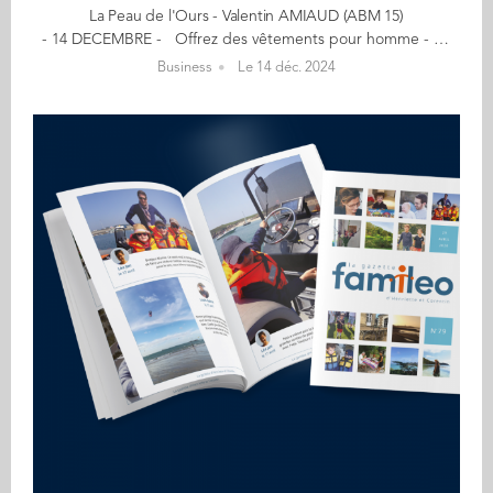
La Peau de l'Ours - Valentin AMIAUD (ABM 15)
- 14 DECEMBRE - Offrez des vêtements pour homme - Qualité, local, durabilité - Entre dans la tanière et prends place dans la meute ! La pièce du vestiaire La peau de l'ours dont je suis le plus fier est sans nul doute le pull en laine de mérinos qu'on fait fabriquer à Guidel à côté de Lorient en Bretagne. Il mélange simplicité esthétique tout en conservant des aspects très techniques assurés par un savoir-faire plus que centenaire et permettant notamment d'assurer une qualité irréprochable et une longévité de cette pièce. "La peau de l'ours est une marque de vêtements pour homme que j’ai créé pour proposer un vestiaire fabriqué en France et utilisant tant des matières nobles que labellisées. C'est une aventure où tout le monde a sa place, où chacun peut se sentir concerné. Une aventure respectueuse de son environnement et de ses engagements." Mon aventure est née… d'une histoire de passions et de convictions. Passion pour la créativité, l'aventure, l’expression de soi, pour la nature et la force qu'elle dégage. Et conviction qu'une mode plus durable, responsable, transparente et soucieuse de l'environnement doit être la norme. En savoir plus : lataniere-shop.com Contact : valentin@lataniere-shop.com (Re)Découvrez votre CALENDRIER DE L'AVENT ici
Business
Le 14 déc. 2024