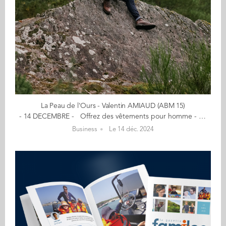
La Peau de l'Ours - Valentin AMIAUD (ABM 15)
- 14 DECEMBRE - Offrez des vêtements pour homme - Qualité, local, durabilité - Entre dans la tanière et prends place dans la meute ! La pièce du vestiaire La peau de l'ours dont je suis le plus fier est sans nul doute le pull en laine de mérinos qu'on fait fabriquer à Guidel à côté de Lorient en Bretagne. Il mélange simplicité esthétique tout en conservant des aspects très techniques assurés par un savoir-faire plus que centenaire et permettant notamment d'assurer une qualité irréprochable et une longévité de cette pièce. "La peau de l'ours est une marque de vêtements pour homme que j’ai créé pour proposer un vestiaire fabriqué en France et utilisant tant des matières nobles que labellisées. C'est une aventure où tout le monde a sa place, où chacun peut se sentir concerné. Une aventure respectueuse de son environnement et de ses engagements." Mon aventure est née… d'une histoire de passions et de convictions. Passion pour la créativité, l'aventure, l’expression de soi, pour la nature et la force qu'elle dégage. Et conviction qu'une mode plus durable, responsable, transparente et soucieuse de l'environnement doit être la norme. En savoir plus : lataniere-shop.com Contact : valentin@lataniere-shop.com (Re)Découvrez votre CALENDRIER DE L'AVENT ici
Business
Le 14 déc. 2024