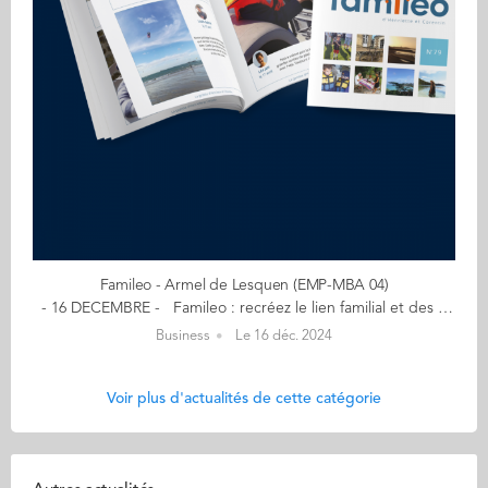
Famileo - Armel de Lesquen (EMP-MBA 04)
- 16 DECEMBRE - Famileo : recréez le lien familial et des souvenirs chaque mois - Famille, partage, émotion - Un mois d'abonnement offert avec le code : COLETTE Famileo fonctionne sous forme d'abonnement mensuel à partir de 5€99/mois. Anecdotes, photos de famille, jolis souvenirs... Famileo permet aux familles de rester connectées. Chaque membre partage photos et messages via une application, transformés ensuite en une gazette papier personnalisée et envoyée à leurs proches par la Poste à la fréquence que vous aurez choisie.. Idéal pour rapprocher les générations, partout dans le monde ! Mon aventure a débuté… avec une idée simple mais puissante : reconnecter les générations tout en respectant les habitudes de communication de chacun. L’idée est venue de mon associé Tanguy qui souhaitait trouver un moyen efficace de permettre à sa grand mère de mieux suivre les nouvelles de sa famille. Après de longs mois de terrain et d’itérations successives Famileo a vu le jour en 2015 à Saint Malo. Grâce à un solide réseau, des mentors inspirants et des conseils éclairés, Famileo a grandi en France et à l'international, sans jamais perdre son âme. En savoir plus : famileo.com Contact : armeldelesquen@hotmail.com (Re)Découvrez votre CALENDRIER DE L'AVENT ici
Business
Le 16 déc. 2024
Voir plus d'actualités de cette catégorie