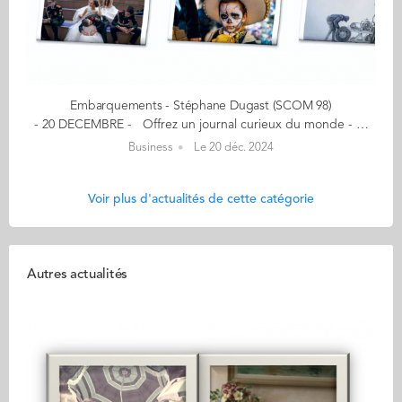
Embarquements - Stéphane Dugast (SCOM 98)
- 20 DECEMBRE - Offrez un journal curieux du monde - Aventure, exploration, découverte - Un an d'abonnement France pour 20€ Un journal 100% papier, 100 % indépendant Dédié aux univers du voyage, de l'exploration, de l'aventure et des découvertes, Embarquements mêle photos et récits dans la veine du grand reportage d'antan. Trimestriel avec ses 20 pages en grand format, de fabrication artisanale et impression 100% France, ce journal fait la part belle au photojournalisme. "Le papier est mort, vive le papier. La presse écrite va mal, vive la presse. Prenez le temps de piquer votre curiosité. Lisez en vrai et en grand format !" Mon aventure a débuté… en 2007 lorsque je crée le blog Embarquements dédié au monde de l'exploration, de l'aventure et des découvertes. De leur côté, les 2 autres futurs créateurs du journal, Bruno et Julien, fondent en 2014 la revue Zeppelin, diffusant d'abord leurs reportages puis ceux des photographes affiliés à l'agence éponyme. Ainsi est née l'envie de fusionner ces deux productions pour créer le journal Embarquements ! En savoir plus : embarquements.com Contact : stephane.dugast@yahoo.fr (Re)Découvrez votre CALENDRIER DE L'AVENT ici
Business
Le 20 déc. 2024
Voir plus d'actualités de cette catégorie
Autres actualités