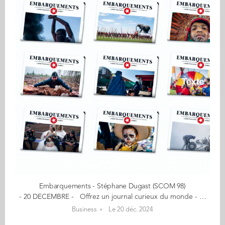
Embarquements - Stéphane Dugast (SCOM 98)
- 20 DECEMBRE - Offrez un journal curieux du monde - Aventure, exploration, découverte - Un an d'abonnement France pour 20€ Un journal 100% papier, 100 % indépendant Dédié aux univers du voyage, de l'exploration, de l'aventure et des découvertes, Embarquements mêle photos et récits dans la veine du grand reportage d'antan. Trimestriel avec ses 20 pages en grand format, de fabrication artisanale et impression 100% France, ce journal fait la part belle au photojournalisme. "Le papier est mort, vive le papier. La presse écrite va mal, vive la presse. Prenez le temps de piquer votre curiosité. Lisez en vrai et en grand format !" Mon aventure a débuté… en 2007 lorsque je crée le blog Embarquements dédié au monde de l'exploration, de l'aventure et des découvertes. De leur côté, les 2 autres futurs créateurs du journal, Bruno et Julien, fondent en 2014 la revue Zeppelin, diffusant d'abord leurs reportages puis ceux des photographes affiliés à l'agence éponyme. Ainsi est née l'envie de fusionner ces deux productions pour créer le journal Embarquements ! En savoir plus : embarquements.com Contact : stephane.dugast@yahoo.fr (Re)Découvrez votre CALENDRIER DE L'AVENT ici
Business
Le 20 déc. 2024