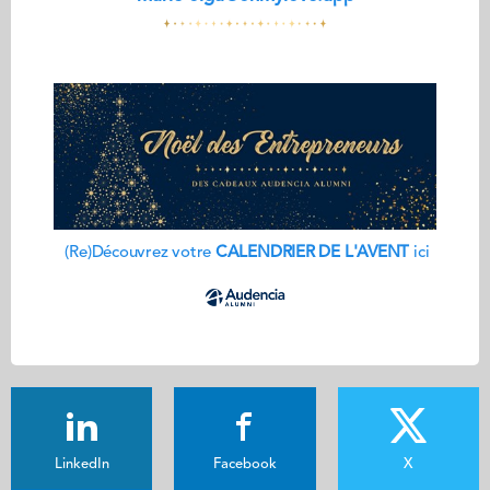
(Re)Découvrez votre
CALENDRIER DE L'AVENT
ici
LinkedIn
Facebook
X