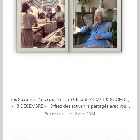
Les Souvenirs Partagés - Loïc de Chabot (ABM 01 & SCOM 05)
- 18 DECEMBRE - Offrez des souvenirs partagés avec vos grands-parents - Libérer la parole des grands-parents - 10% sur le forfait 6 mois et 20% sur le forfait 1 an* *applicable automatiquement sur 'Ma fabrique des souvenirs'. Notre plateforme vidéo guide les aînés à raconter leur parcours de vie ! Nos grands-parents ont tant d'histoires à raconter : des souvenirs d'enfance, des rencontres marquantes, des voyages ou tout simplement leur quotidien actuel. Autant de moments précieux qui méritent d'être conservés et partagés. 'Les Souvenirs partagés' propose deux services... Le service premium Grâce à notre réseau de vidéastes formés et présents dans toute la France, les grands-parents peuvent raconter leurs souvenirs de vie devant notre caméra et à leur domicile. Leurs souvenirs d’enfance, scolaires, rencontre avec leur conjoint, voyages etc. ainsi que leur vie actuelle, leur témoignage est très inspirant ! Ces souvenirs sont ensuite mis sur clé usb et remis dans une véritable boîte à souvenirs qui se transmettra au fil des générations. Ma fabrique des souvenirs Notre plateforme d’enregistrement permet aux grands-parents d’enregistrer à leur rythme leur parcours de vie. Ils sont guidés grâce à nos vidéos explicatives. Notre site est simplifié et disponible sur tablette et ordinateurs munis de webcam. Grâce à nos forfaits mensuels ou annuels, les grands-parents sont autonomes et peuvent se filmer sur la période de leur choix. Les vidéos sont ensuite téléchargées, avec option de clé USB personnalisée. Ce service s’adresse davantage aux seniors de 55 / 70 ans. "Avec 'Ma fabrique des souvenirs', nous souhaitons fournir une solution simple et facile d’utilisation à toutes les personnes qui souhaitent que leurs parents ou grands-parents enregistrent leurs souvenirs et parcours de vie." Le début de mon aventure… De mes grands-parents, je n’ai pas grand-chose, si ce n’est quelques écrits et ma propre mémoire. L’idée est née d’une réflexion sur la transmission des souvenirs des grands-parents vers les petits-enfants. Je voulais apporter une solution innovante à cette problématique et c’est ainsi qu’est né Les Souvenirs Partagés : matérialiser des souvenirs dans une monde où l’immatériel est roi. En savoir plus : lessouvenirspartages.fr Contact : lessouvenirspartages@gmail.com (Re)Découvrez votre CALENDRIER DE L'AVENT ici
Business
Le 18 déc. 2024