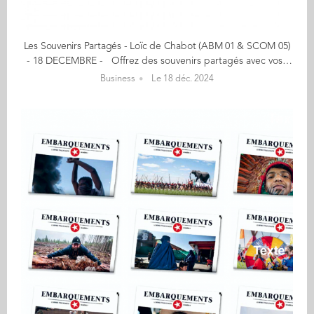
Les Souvenirs Partagés - Loïc de Chabot (ABM 01 & SCOM 05)
- 18 DECEMBRE - Offrez des souvenirs partagés avec vos grands-parents - Libérer la parole des grands-parents - 10% sur le forfait 6 mois et 20% sur le forfait 1 an* *applicable automatiquement sur 'Ma fabrique des souvenirs'. Notre plateforme vidéo guide les aînés à raconter leur parcours de vie ! Nos grands-parents ont tant d'histoires à raconter : des souvenirs d'enfance, des rencontres marquantes, des voyages ou tout simplement leur quotidien actuel. Autant de moments précieux qui méritent d'être conservés et partagés. 'Les Souvenirs partagés' propose deux services... Le service premium Grâce à notre réseau de vidéastes formés et présents dans toute la France, les grands-parents peuvent raconter leurs souvenirs de vie devant notre caméra et à leur domicile. Leurs souvenirs d’enfance, scolaires, rencontre avec leur conjoint, voyages etc. ainsi que leur vie actuelle, leur témoignage est très inspirant ! Ces souvenirs sont ensuite mis sur clé usb et remis dans une véritable boîte à souvenirs qui se transmettra au fil des générations. Ma fabrique des souvenirs Notre plateforme d’enregistrement permet aux grands-parents d’enregistrer à leur rythme leur parcours de vie. Ils sont guidés grâce à nos vidéos explicatives. Notre site est simplifié et disponible sur tablette et ordinateurs munis de webcam. Grâce à nos forfaits mensuels ou annuels, les grands-parents sont autonomes et peuvent se filmer sur la période de leur choix. Les vidéos sont ensuite téléchargées, avec option de clé USB personnalisée. Ce service s’adresse davantage aux seniors de 55 / 70 ans. "Avec 'Ma fabrique des souvenirs', nous souhaitons fournir une solution simple et facile d’utilisation à toutes les personnes qui souhaitent que leurs parents ou grands-parents enregistrent leurs souvenirs et parcours de vie." Le début de mon aventure… De mes grands-parents, je n’ai pas grand-chose, si ce n’est quelques écrits et ma propre mémoire. L’idée est née d’une réflexion sur la transmission des souvenirs des grands-parents vers les petits-enfants. Je voulais apporter une solution innovante à cette problématique et c’est ainsi qu’est né Les Souvenirs Partagés : matérialiser des souvenirs dans une monde où l’immatériel est roi. En savoir plus : lessouvenirspartages.fr Contact : lessouvenirspartages@gmail.com (Re)Découvrez votre CALENDRIER DE L'AVENT ici
Business
Le 18 déc. 2024