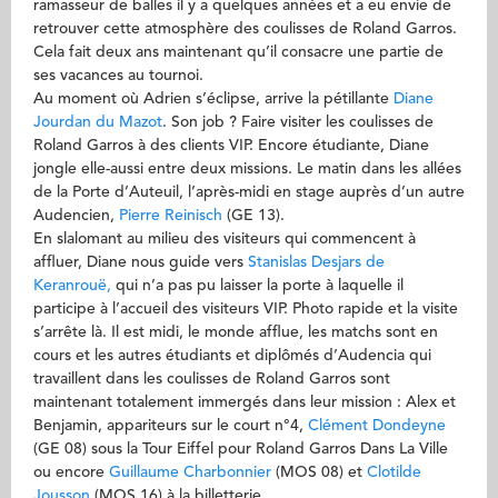
ramasseur de balles il y a quelques années et a eu envie de
retrouver cette atmosphère des coulisses de Roland Garros.
Cela fait deux ans maintenant qu’il consacre une partie de
ses vacances au tournoi.
Au moment où Adrien s’éclipse, arrive la pétillante
Diane
Jourdan du Mazot
. Son job ? Faire visiter les coulisses de
Roland Garros à des clients VIP. Encore étudiante, Diane
jongle elle-aussi entre deux missions. Le matin dans les allées
de la Porte d’Auteuil, l’après-midi en stage auprès d’un autre
Audencien,
Pierre Reinisch
(GE 13).
En slalomant au milieu des visiteurs qui commencent à
affluer, Diane nous guide vers
Stanislas Desjars de
Keranrouë,
qui n’a pas pu laisser la porte à laquelle il
participe à l’accueil des visiteurs VIP. Photo rapide et la visite
s’arrête là. Il est midi, le monde afflue, les matchs sont en
cours et les autres étudiants et diplômés d’Audencia qui
travaillent dans les coulisses de Roland Garros sont
maintenant totalement immergés dans leur mission : Alex et
Benjamin, appariteurs sur le court n°4,
Clément Dondeyne
(GE 08) sous la Tour Eiffel pour Roland Garros Dans La Ville
ou encore
Guillaume Charbonnier
(MOS 08) et
Clotilde
Jousson
(MOS 16) à la billetterie.