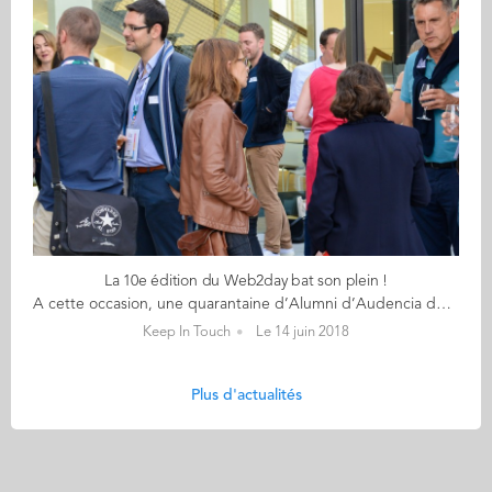
La 10e édition du Web2day bat son plein !
A cette occasion, une quarantaine d’Alumni d’Audencia des programmes SciencesCom, Bachelor, Grande Ecole, ExecMBA, MBA et MCI se sont réunis sur la terrasse du Médiacampus pour prolonger cette 1ère journée de conférences. Près de 200 rendez-vous sur 6 lieux en simultanées pendant 3 jours ! Oui, le programme est dense et mieux vaut préparer le sien à l’avance. Le Web2day* propose un condensé des dernières tendances et des meilleures pratiques en matière d’innovation numérique. Conférences, workshops, showroom, concours de startups, soirées, les professionnels du numérique viennent faire le plein de nouveautés, d’inspirations et de rencontres. Pendant que certains diplômés confiaient, à l’afterwork Audencia Alumni, leurs premières impressions sur la conférence inaugurale et l’utopie numérique, d’autres échangeaient sur leurs évolutions professionnelles. Un moment convivial et riche en infos autour d’un cocktail avant de repartir vers la suite du programme ce jeudi 14 et vendredi 15 juin ! Vous n’avez pas pu vous y rendre ? Prenez date pour l’année prochaine ! En attendant, feuilletez l’album photos de la soirée Alumni… Retrouvez un article plus complet dans la prochaine édition de the mag, à paraître le 6 juillet... et en attendant découvrez ou relisez the mag #2. Bonne lecture ! *Organisé par Atlantic 2.0, le Web2day est organisé à Nantes, ville labellisée "Métropole French Tech" depuis novembre 2014 et reconnue pour la forte attractivité de son écosystème numérique. En 2018, il a lieu les 13, 14, et 15 juin, avec de nombreuses conférences dans la salle Forum du Mediacampus.
Keep In Touch
Le 14 juin 2018
Plus d'actualités