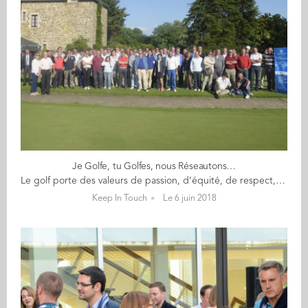
Je Golfe, tu Golfes, nous Réseautons…
Le golf porte des valeurs de passion, d’équité, de respect, de persévérance, d’humilité, mais aussi de plaisir, toujours dans des environnements de nature remarquable. Fondateur du club Golf Audencia Alumni, Gérard Crepel (GE 79) précise que « cette communauté permet de réunir, depuis 12 ans, des alumni passionnés, des cadres et entrepreneurs du monde de l’entreprise. Une occasion de développer son réseau, de partager en toute convivialité avec les dirigeants de la région Ouest et de Paris ». Michael Thoby (exec MBA 13), président d’Emotic, prend cette année le relai de cette animation et organise le Trophée Golf Audencia 2018 le 29 juin prochain : « Cette année, l’Ile d’Or présente un parcours remarquable sur la Loire pour nous accueillir, à 30 minutes de Nantes. On peut y découvrir ses frênes centenaires et son dessin de Michel Gayon. Des paysages exceptionnels ! » Rendez-vous ce 29 juin à 12h30 sur place pour ce moment de convivialité ! 12h30 pour un parcours (formule de jeu ludique en Scramble à 3) 17h pour une initiation 19h pour le cocktail réseau (offert par Audencia Alumni – places limitées) >> Inscriptions obligatoires : pour les golfeurs (initiation ou parcours) / pour le cocktail réseau <<
Keep In Touch
Le 6 juin 2018