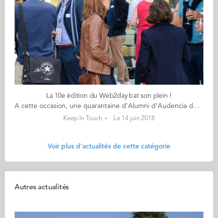
La 10e édition du Web2day bat son plein !
A cette occasion, une quarantaine d’Alumni d’Audencia des programmes SciencesCom, Bachelor, Grande Ecole, ExecMBA, MBA et MCI se sont réunis sur la terrasse du Médiacampus pour prolonger cette 1ère journée de conférences. Près de 200 rendez-vous sur 6 lieux en simultanées pendant 3 jours ! Oui, le programme est dense et mieux vaut préparer le sien à l’avance. Le Web2day* propose un condensé des dernières tendances et des meilleures pratiques en matière d’innovation numérique. Conférences, workshops, showroom, concours de startups, soirées, les professionnels du numérique viennent faire le plein de nouveautés, d’inspirations et de rencontres. Pendant que certains diplômés confiaient, à l’afterwork Audencia Alumni, leurs premières impressions sur la conférence inaugurale et l’utopie numérique, d’autres échangeaient sur leurs évolutions professionnelles. Un moment convivial et riche en infos autour d’un cocktail avant de repartir vers la suite du programme ce jeudi 14 et vendredi 15 juin ! Vous n’avez pas pu vous y rendre ? Prenez date pour l’année prochaine ! En attendant, feuilletez l’album photos de la soirée Alumni… Retrouvez un article plus complet dans la prochaine édition de the mag, à paraître le 6 juillet... et en attendant découvrez ou relisez the mag #2. Bonne lecture ! *Organisé par Atlantic 2.0, le Web2day est organisé à Nantes, ville labellisée "Métropole French Tech" depuis novembre 2014 et reconnue pour la forte attractivité de son écosystème numérique. En 2018, il a lieu les 13, 14, et 15 juin, avec de nombreuses conférences dans la salle Forum du Mediacampus.
Keep In Touch
Le 14 juin 2018
Voir plus d'actualités de cette catégorie
Autres actualités