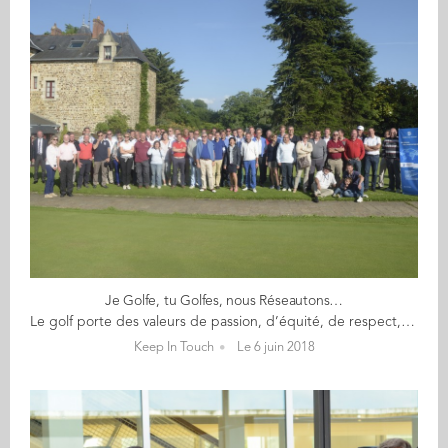
Je Golfe, tu Golfes, nous Réseautons…
Le golf porte des valeurs de passion, d’équité, de respect, de persévérance, d’humilité, mais aussi de plaisir, toujours dans des environnements de nature remarquable. Fondateur du club Golf Audencia Alumni, Gérard Crepel (GE 79) précise que « cette communauté permet de réunir, depuis 12 ans, des alumni passionnés, des cadres et entrepreneurs du monde de l’entreprise. Une occasion de développer son réseau, de partager en toute convivialité avec les dirigeants de la région Ouest et de Paris ». Michael Thoby (exec MBA 13), président d’Emotic, prend cette année le relai de cette animation et organise le Trophée Golf Audencia 2018 le 29 juin prochain : « Cette année, l’Ile d’Or présente un parcours remarquable sur la Loire pour nous accueillir, à 30 minutes de Nantes. On peut y découvrir ses frênes centenaires et son dessin de Michel Gayon. Des paysages exceptionnels ! » Rendez-vous ce 29 juin à 12h30 sur place pour ce moment de convivialité ! 12h30 pour un parcours (formule de jeu ludique en Scramble à 3) 17h pour une initiation 19h pour le cocktail réseau (offert par Audencia Alumni – places limitées) >> Inscriptions obligatoires : pour les golfeurs (initiation ou parcours) / pour le cocktail réseau <<
Keep In Touch
Le 6 juin 2018