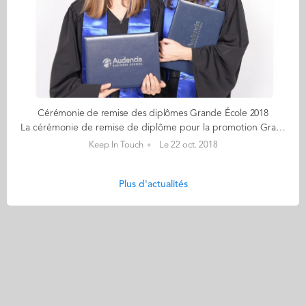
Cérémonie de remise des diplômes Grande École 2018
La cérémonie de remise de diplôme pour la promotion Grande Ecole 2018 s'est tenue samedi dernier à la Cité des Congrès de Nantes. Un événement riche en échange, partage et joie, qui symbolise l'achèvement d'années d'études, pour les 754 diplômés et leurs familles. Déjà composé de plus de 25 000 diplômés, la promotion GE 18 a donc officiellement rejoint ses ainés dans le réseau, accueillis notamment par Florence Alix-Gravellier (responsable du pôle Audencia Alunmi) et Flavie Lorre (présidente de l'association des diplômés). Decouvrez les photos prises lors du cocktail Retrouvez le live-tweet de l'événement sur @audencia, avec le #AudenciaGE18, et le reportage photos de la cérémonie ici.
Keep In Touch
Le 22 oct. 2018
Plus d'actualités