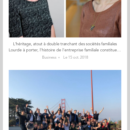
L'héritage, atout à double tranchant des sociétés familiales
Lourde à porter, l'histoire de l'entreprise familiale constitue une base sur laquelle la nouvelle génération d'entrepreneurs doit construire sa propre identité et le futur de l'entreprise.* Pérennité, ancrage territorial, vision sur le long terme et résilience face à la crise... Autant d'atouts qui portent les entreprises familiales. Mais pour continuer à être performantes sur leurs marchés, l'entreprise et la famille aux commandes doivent préserver et transmettre leur héritage entrepreneurial dans le temps. Entretenir la créativité initiale Pour la famille, l'héritage entrepreneurial correspond à des valeurs d' autonomie, de créativité et d'engagement, et à la capacité à détecter des opportunités et à mobiliser les ressources nécessaires pour les exploiter sur un marché adapté. Ces valeurs, attitudes et comportements sont transmis aux jeunes au sein de la famille lors de l'enfance et de l'adolescence. En sociologie, on appelle cela la « socialisation primaire » . Lorsque ces jeunes commencent à travailler dans l'entreprise, une nouvelle étape est franchie, celle de la « socialisation secondaire », permettant aux nouvelles générations d'apprendre le métier, de se sensibiliser aux défis du marché et de puiser dans leur créativité pour faire fructifier les avantages compétitifs de l'entreprise. Du côté de l'entreprise, il s'agit de préserver la capacité à entreprendre des salariés au-delà de la première génération du fondateur. Ces capacités entrepreneuriales constituent une ressource stratégique forte permettant d'affronter avec succès les aléas économiques et les attaques des concurrents en se renouvelant en permanence. C'est le cas de Bris Rocher, qui a intégré l'entreprise de son grand-père Yves à 16 ans, pour en devenir seize ans plus tard le PDG, en 2010. Il a depuis largement fait ses preuves en diversifiant l'activité du groupe Rocher. Un succès couronné cette année par le prix Choiseul le nommant « Premier leader économique de demain » . D'autres héritiers ont relevé l'entreprise familiale de difficultés, tel que Serge Dassault, qui a quintuplé la valeur du groupe en vingt-cinq ans de présidence. Sa détermination et sa patience, valeurs transmises par son père, lui ont permis de gravir tous les échelons du groupe et de le restructurer dans les années 1990, avec pour mot d'ordre : « Le passé ne doit pas être paralysant. » Concilier continuité et changement Dès leur plus jeune âge, les enfants issus de familles en affaires évoluent dans un environnement valorisant l'entrepreneuriat. Les histoires racontées en famille sur la fondation de l'entreprise, ses défis et les stratégies employées par les anciens pour y répondre constituent une base d'informations, de croyances et de valeurs fortes qui permettent aux jeunes de comprendre les racines de la résilience de l'entreprise familiale. Cette lecture du passé sous un angle entrepreneurial permet aux nouvelles générations de donner du sens à l'histoire de leur famille et peut les inciter à s'engager eux aussi dans la continuité de ces aventures. Lire la suite de l'article sur Les Echos Executives * Miruna Radu-Lefebvre, titulaire de la chaire Entrepreneuriat Familial & Société, et Ameline Bordas, chargée d'études à Audencia Business School. Article paru le 11/10/2018 sur les Echos Executives (web).
Business
Le 15 oct. 2018