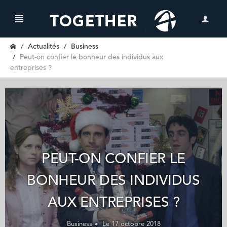
Actualités
Business
Peut-on confier le bonheur des individus aux
entreprises ?
PEUT-ON CONFIER LE
BONHEUR DES INDIVIDUS
AUX ENTREPRISES ?
Business
Le 17 octobre 2018