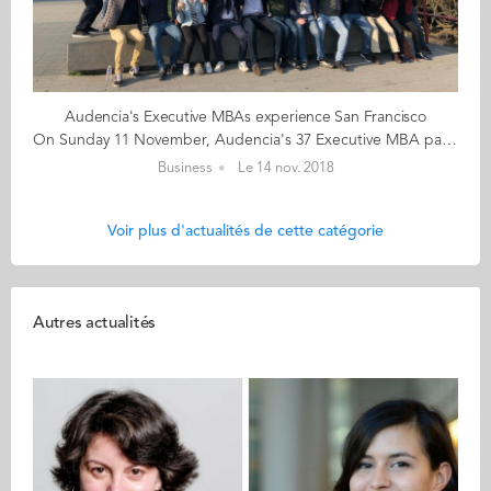
Audencia's Executive MBAs experience San Francisco
On Sunday 11 November, Audencia's 37 Executive MBA participants took off for San Francisco for a one-week learning trip. They are spending an intensive "digital" week in Silicon Valley and have a series of company visits and meetings that await them. The San Francisco alumni chapter under the guidance of ambassador Lucie Gouanelle Gardette, has been busy organising an afterwork event on Thursday 15 November which will give participants the opportunity to connect with Audencia's alumni in the San Francisco Bay area. Jordi Torras, EuroMBA 04, founder and CEO of AI company Inbenta*, will be giving a presentation of his company and sharing his survival tips for entrepreneurs in Silicon Valley. *Inbenta is an AI company headquartered in Foster City, California with offices in: São Paulo, Toulouse and Tokyo. Inbenta provides natural language processing and semantic search through Artificial Intelligence. Jordi Torras founded Inbenta in Barcelona in 2005. In 2012 he moved to California to continue to grow Inbenta there.
Business
Le 14 nov. 2018
Voir plus d'actualités de cette catégorie
Autres actualités