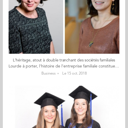
L'héritage, atout à double tranchant des sociétés familiales
Lourde à porter, l'histoire de l'entreprise familiale constitue une base sur laquelle la nouvelle génération d'entrepreneurs doit construire sa propre identité et le futur de l'entreprise.* Pérennité, ancrage territorial, vision sur le long terme et résilience face à la crise... Autant d'atouts qui portent les entreprises familiales. Mais pour continuer à être performantes sur leurs marchés, l'entreprise et la famille aux commandes doivent préserver et transmettre leur héritage entrepreneurial dans le temps. Entretenir la créativité initiale Pour la famille, l'héritage entrepreneurial correspond à des valeurs d' autonomie, de créativité et d'engagement, et à la capacité à détecter des opportunités et à mobiliser les ressources nécessaires pour les exploiter sur un marché adapté. Ces valeurs, attitudes et comportements sont transmis aux jeunes au sein de la famille lors de l'enfance et de l'adolescence. En sociologie, on appelle cela la « socialisation primaire » . Lorsque ces jeunes commencent à travailler dans l'entreprise, une nouvelle étape est franchie, celle de la « socialisation secondaire », permettant aux nouvelles générations d'apprendre le métier, de se sensibiliser aux défis du marché et de puiser dans leur créativité pour faire fructifier les avantages compétitifs de l'entreprise. Du côté de l'entreprise, il s'agit de préserver la capacité à entreprendre des salariés au-delà de la première génération du fondateur. Ces capacités entrepreneuriales constituent une ressource stratégique forte permettant d'affronter avec succès les aléas économiques et les attaques des concurrents en se renouvelant en permanence. C'est le cas de Bris Rocher, qui a intégré l'entreprise de son grand-père Yves à 16 ans, pour en devenir seize ans plus tard le PDG, en 2010. Il a depuis largement fait ses preuves en diversifiant l'activité du groupe Rocher. Un succès couronné cette année par le prix Choiseul le nommant « Premier leader économique de demain » . D'autres héritiers ont relevé l'entreprise familiale de difficultés, tel que Serge Dassault, qui a quintuplé la valeur du groupe en vingt-cinq ans de présidence. Sa détermination et sa patience, valeurs transmises par son père, lui ont permis de gravir tous les échelons du groupe et de le restructurer dans les années 1990, avec pour mot d'ordre : « Le passé ne doit pas être paralysant. » Concilier continuité et changement Dès leur plus jeune âge, les enfants issus de familles en affaires évoluent dans un environnement valorisant l'entrepreneuriat. Les histoires racontées en famille sur la fondation de l'entreprise, ses défis et les stratégies employées par les anciens pour y répondre constituent une base d'informations, de croyances et de valeurs fortes qui permettent aux jeunes de comprendre les racines de la résilience de l'entreprise familiale. Cette lecture du passé sous un angle entrepreneurial permet aux nouvelles générations de donner du sens à l'histoire de leur famille et peut les inciter à s'engager eux aussi dans la continuité de ces aventures. Lire la suite de l'article sur Les Echos Executives * Miruna Radu-Lefebvre, titulaire de la chaire Entrepreneuriat Familial & Société, et Ameline Bordas, chargée d'études à Audencia Business School. Article paru le 11/10/2018 sur les Echos Executives (web).
Business
Le 15 oct. 2018