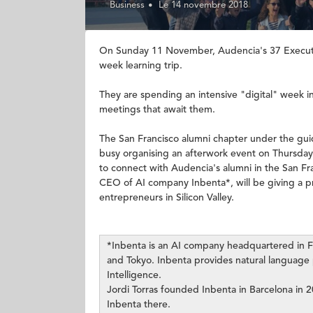
Business
Le 14 novembre 2018
On Sunday 11 November, Audencia's 37 Executive
week learning trip.
They are spending an intensive "digital" week in
meetings that await them.
The San Francisco alumni chapter under the gu
busy organising an afterwork event on Thursday
to connect with Audencia's alumni in the San Fr
CEO of AI company Inbenta*, will be giving a pre
entrepreneurs in Silicon Valley.
*Inbenta is an AI company headquartered in Fost
and Tokyo. Inbenta provides natural language 
Intelligence.
Jordi Torras founded Inbenta in Barcelona in 
Inbenta there.