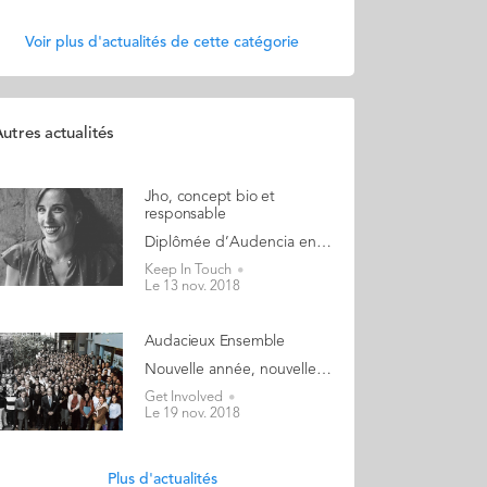
Voir plus d'actualités de cette catégorie
utres actualités
Jho, concept bio et
responsable
Diplômée d’Audencia en 2011, Coline Mazeyrat a débuté sa carrière chez Oxybul Eveil et Jeux, est passée ensuite par le pure player Avenuedesjeux.com avant de se lancer dans l’aventure de l’entrepreunariat à la fin de l’année 2017, avec la création de « Jho », marque de tampons et serviettes hygiéniques en coton bio. Un projet né au sein du « Start up Studio » d’Imagination Machine, incubateur nantais piloté par Rob Spiro, ex de la Silicon Valley. « Rob se demandait pourquoi ces produits n’existaient pas en France, explique Coline Mazeyrat. Au même moment, les marques leaders du marché essuyaient un scandale lié aux substances toxiques qu’elles utilisaient ». La marque bio arrivait donc à un moment propice. La jeune femme, spécialiste du marketing digital, rejoint alors Dorothée Barth (ex journaliste santé) dans l’aventure. Le temps de développer des produits, de trouver des fournisseurs, et les désormais deux associées lancent le site e-commerce en avril 2018. Une gamme de produits disponibles à l’unité ou sur abonnement : « On a commencé avec les basiques – serviettes et tampons – mais nous réfléchissons à élargir notre gamme ». Autre objectif : être présent dans des réseaux de distribution physiques : « Nous sommes en discussion avec plusieurs enseignes, spécialisées ou non dans le bio. » Pour développer leur petite entreprise, Coline et son associée mettent actuellement la touche finale à une première levée de fonds qui devrait être bouclée début 2019 et permettre de recruter dès le printemps prochain. Installé sur un marché très porteur, Jho (pour Juste et Honnête) sera-t-elle le Procter et Gamble de demain ? « On veut bien sûr faire grandir l’entreprise, explique Coline, mais toujours de façon responsable. C’est dans notre ADN. Aujourd’hui, sur chaque commande est prélevé un pourcentage destiné à des associations et des ONG. » Si les produits vendus par Jho touchent à l’intime – un sujet parfois tabou - les entrepreneuses ont pris le parti de proposer un discours décalé sur leur marque, maniant l’humour et la dérision pour se différencier des acteurs traditionnels. Un pari qui pourrait s’avérer gagnant... Voir la vidéo décalée de présentation de Jho
Keep In Touch
Le 13 nov. 2018
Audacieux Ensemble
Nouvelle année, nouvelle campagne pour la Fondation Audencia co-construite avec les diplômés : Votre histoire construit leurs futurs. Se replonger dans le passé pour se tourner vers l'avenir : c’est sur cet angle original que la campagne « Audacieux Ensemble » entend mobiliser le grand réseau des diplômés de l’École. Point de nostalgie mal placée ! Il s’agit de faire vivre l’esprit du réseau des diplômés et amis de l’École. Alors découvrez la vidéo, partagez les souvenirs de vos années à Audencia sur la plateforme audacieux-ensemble.com et participez. On compte sur vous ! Une question ? Contactez Marine Jégu à mjegu@audencia.com.
Get Involved
Le 19 nov. 2018
Plus d'actualités