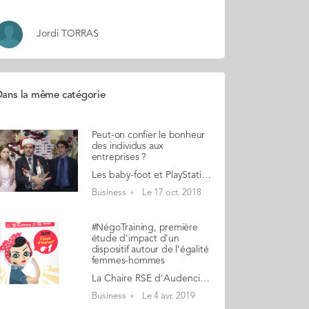
Jordi TORRAS
ans la même catégorie
Peut-on confier le bonheur
des individus aux
entreprises ?
Les baby-foot et PlayStation ont été remplacés par des apéros, des Chief Happiness Officers et des gourous qui prônent des méthodes pour être heureux au travail. Mais derrière ces initiatives se cache souvent un manque de considération pour les vrais sujets. Alors, peut-on confier le bonheur des individus aux entreprises ? Découvrez la réponse de Thibaut Bardon, professeur à Audencia et co-titulaire de la chaire Innovations Managériales, dans une interview dans le journal l'ADN sur le bonheur au travail. >> Lire la suite de l'article
Business
Le 17 oct. 2018
#NégoTraining, première
étude d'impact d'un
dispositif autour de l'égalité
femmes-hommes
La Chaire RSE d’Audencia vient de publier la première étude d’impact de l’Observatoire de la Plateforme RSE de la métropole nantaise. Cette étude a pour objectif d’évaluer l’impact du dispositif #NégoTraining, né suite à un groupe de travail portant sur l’égalité professionnelle femmes-hommes porté par la plateforme RSE de la métropole nantaise en 2016-2017. Un dispositif partenarial ayant permis de toucher plus de 1.000 femmes en un an ! En 2017, la chaire RSE d’Audencia s’est associée aux réseaux de femmes et aux acteurs publics et privés de la Plateforme RSE de la métropole nantaise pour proposer un module d'accompagnement gratuit de 3 heures en collectif, animé par des expert(e)s de l’égalité professionnelle et membres de la société civile (DRH, dirigeant.e.s, syndicats de salarié.e.s...) qui donnent aux femmes les clés d’une négociation réussie. Celle-ci est en effet un des leviers majeurs (avec la sensibilisation des entreprises et la lutte contre les stéréotypes). Le rapport donne des éléments chiffrés sur le nombre de femmes impliquées dans ce dispositif. Ainsi, plus de 1.900 femmes se sont inscrites à #NégoTraining et 1.000 femmes ont été formées gratuitement en 2018 grâce à l’organisation de plus de 60 ateliers. Un impact positif sur les participantes… L’étude confirme que l’impact de #NégoTraining est réel ! Durant les ateliers, les participantes prennent conscience des inégalités professionnelles et salariales entre les femmes et les hommes, ce qui les pousse à prendre confiance et à oser négocier. En effet, avant la formation, seules 5% des participantes se déclarent confiantes dans leur capacité à négocier un salaire. 6 mois après l’atelier, les ¾ d’entre elles sont confiantes ! Cette prise de confiance porte ses fruits puisque 6 mois après la formation, plus de la moitié des femmes formées a négocié. 52 % d’entre elles ont obtenu une augmentation de salaire (38 %) ou une prime (14 %) ; 13 % une flexibilité de leur temps de travail* (9 %) ou des avantages en nature (4 %). Enfin, 1 femme sur 10 a décroché une promotion ou un changement de poste. Seules 9% des femmes ayant négocié n’ont rien obtenu. …et sur le territoire 6 mois après l’atelier, plus de 8 femmes formées sur 10 (82 %) estiment que la formation a eu un impact positif pour elles, personnellement. Mais pas seulement : 58 % des participantes considèrent que #NégoTraining a un impact positif sur l’égalité professionnelle sur le territoire. Ce qui les incite d’ailleurs à s’engager en devenant elles-mêmes formatrices : 1/3 des femmes ayant suivi la formation #NégoTraining souhaite devenir formatrice à leur tour. * Aménagement des horaires de travail, télétravail… Découvrez le rapport de l’étude d’impact du dispositif #NégoTraining
Business
Le 4 avr. 2019