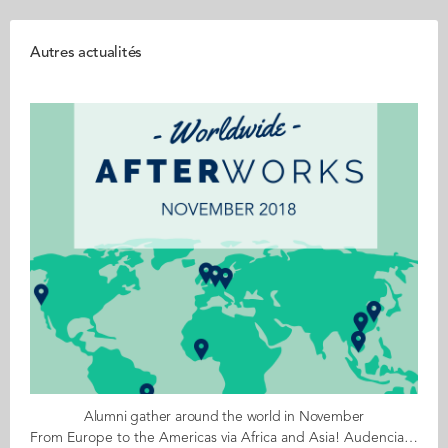
Autres actualités
Alumni gather around the world in November
From Europe to the Americas via Africa and Asia! Audencia alumni have been busy organising events around the world in November. These events are generally informal gatherings that take place on a regular basis or are organised to coincide with the visit of an Audencia professor or member of staff. Alumni and students from all Audencia programmes are welcome to join Catch up with fellow classmates but also make new friends They can be organised by ambassadors or autonomously by an alum if the city doesn't have an ambassador 9 gatherings will take place in the coming weeks: London on 8 November Hong Kong on 15 November San Francisco on 15 November Hanoi on 18 November Vienna on 20 November Ho Chi Minh City on 25 November Rio de Janeiro on 28 November Abidjan on 29 November And, Munich on 3 December. A huge thank you to all those busy ambassadors, alumni and faculty who have made these gatherings possible! If you want to organise an alumni gathering in your city, drop a line to Katie Francois.