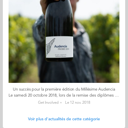
Un succès pour la première édition du Millésime Audencia
Le samedi 20 octobre 2018, lors de la remise des diplômes de la promotion Grande École 2018, a été distribuée la première édition de la cuvée de promotion Audencia. Un Millésime Audencia qui a impulsé une nouvelle dynamique pour le fonds Class Gift de la Fondation de l'école. L'idée de ce Millésime est née de l'envie de laisser un souvenir de cette journée si particulière et des belles années passées à l'École. La Fondation Audencia a ainsi choisi de soutenir le projet de Florentin Cugnot (GE 19) et Valentin Bros (GE19). Ces deux étudiants entrepreneurs ont fondé Monsieur W, entreprise spécialisée dans la sélection et l'achat de vin pour les grands événements et dans la conception d'étiquettes sur-mesure. C'est le Domaine de la Chevalerie qui a été retenu pour ce Millésime Audencia. Situé à Bourgueil, il se distingue par une histoire de plus de 400 ans et son affirmation pionnière pour la culture biodynamique. Pour une bouteille achetée 5€ étaient reversés à la Fondation Audencia et son fonds Class Gift, pour le financement de projets entrepreneuriaux et associatifs portés par les étudiants de l'école. Cela permet de tisser des liens entre les différentes promotions, puisque grâce au fonds, la promotion sortante finance les projets des promotions suivantes. Les diplômés du programme Grande École 2018 ont ainsi été les premiers à pouvoir s'offrir leur cuvée de promotion le 20 octobre, et ainsi participer au développement du fonds Class Gift. L'opération a été un succès et l'intégralité de la cuvée a été distribuée pendant la cérémonie. Un grand bravo à Florentin et Valentin, et bien sûr un grand bravo à tous nos diplômés GE18 !
Get Involved
Le 12 nov. 2018
Voir plus d'actualités de cette catégorie