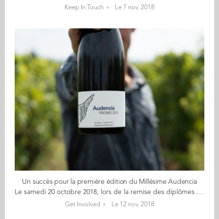
Keep In Touch
Le 7 nov. 2018
Un succès pour la première édition du Millésime Audencia
Le samedi 20 octobre 2018, lors de la remise des diplômes de la promotion Grande École 2018, a été distribuée la première édition de la cuvée de promotion Audencia. Un Millésime Audencia qui a impulsé une nouvelle dynamique pour le fonds Class Gift de la Fondation de l'école. L'idée de ce Millésime est née de l'envie de laisser un souvenir de cette journée si particulière et des belles années passées à l'École. La Fondation Audencia a ainsi choisi de soutenir le projet de Florentin Cugnot (GE 19) et Valentin Bros (GE19). Ces deux étudiants entrepreneurs ont fondé Monsieur W, entreprise spécialisée dans la sélection et l'achat de vin pour les grands événements et dans la conception d'étiquettes sur-mesure. C'est le Domaine de la Chevalerie qui a été retenu pour ce Millésime Audencia. Situé à Bourgueil, il se distingue par une histoire de plus de 400 ans et son affirmation pionnière pour la culture biodynamique. Pour une bouteille achetée 5€ étaient reversés à la Fondation Audencia et son fonds Class Gift, pour le financement de projets entrepreneuriaux et associatifs portés par les étudiants de l'école. Cela permet de tisser des liens entre les différentes promotions, puisque grâce au fonds, la promotion sortante finance les projets des promotions suivantes. Les diplômés du programme Grande École 2018 ont ainsi été les premiers à pouvoir s'offrir leur cuvée de promotion le 20 octobre, et ainsi participer au développement du fonds Class Gift. L'opération a été un succès et l'intégralité de la cuvée a été distribuée pendant la cérémonie. Un grand bravo à Florentin et Valentin, et bien sûr un grand bravo à tous nos diplômés GE18 !
Get Involved
Le 12 nov. 2018