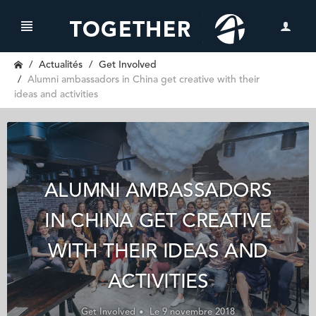
Actualités
Get Involved
Alumni ambassadors in China get creative with their
ideas and activities
ALUMNI AMBASSADORS
IN CHINA GET CREATIVE
WITH THEIR IDEAS AND
ACTIVITIES
Get Involved
Le 9 novembre 2018