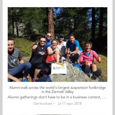
Alumni walk across the world's longest suspension footbridge
in the Zermatt Valley
Alumni gatherings don’t have to be in a business context, or even in a café or bar as the most recent event of the Geneva community goes to show. Egged on by organisers Sandrine and Sophie, a group of alumni got together in August to walk to (and cross) the world’s longest suspension footbridge in the Zermatt valley. Sandrine sums up the day saying: “2 hours of climbing before reaching the famous 494-metre long suspension bridge: it takes your breath away, and your legs! None of us felt very brave far above the void (a 10-minute crossing at a height of 85 metres), but what a sense of achievement, a real adventure!” Sophie and the other walkers all agreed. “A great moment of sharing and mutual support and lots of fun. Thank you all for a memorable day!” Sandrine concludes. A message to other alumni communities! If you have a great idea for an alumni activity, contact Katie Francois on the alumni team.
Get Involved
Le 17 sept. 2018