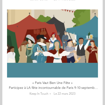
« Paris Vaut Bien Une Fête »
Participez à LA fête incontournable de Paris 9-10 septembre 2023 « Paris Vaut Bien Une Fête » Chaque grande ville a une fête annuelle à l’image de Rome, Londres ou Bruxelles sauf… Paris. La Ville Lumière est en plus minée par l’individualisme, le coût de la vie, le stress et la morosité ambiante. Avec différents élus parisiens, nous lançons donc un événement de grande envergure au cœur du 6ème arrondissement : « Paris Vaut Bien Une Fête ». Mais pas juste une fête de plus. Pas une fête pour s’oublier ou consommer… Une fête pour s’émerveiller et recréer du commun ! Revivez 1500 ans de fête parisienne ! Villages d'époque, musique, artisans, art de rue ou reconstitutions de l'art de vivre parisien du Moyen-Âge jusqu'à la libération de Paris en passant par la Belle Epoque... Vous pourrez même participer à une parade du Panthéon jusqu'à Saint Sulpice, danser à un bal 2nd Empire ou festoyer avec un Banquet médiéval et bien plus encore ! Vous pourrez ainsi revivre un esprit de village populaire historique avec une touche d’élégance et artistique à la parisienne. Plusieurs dizaines de milliers de visiteurs attendus Avec le soutien de l’office de tourisme, nous relancerons une véritable campagne de communication à partir d’avril/mai. Plusieurs dizaines de milliers de visiteurs sont attendus pour cette première édition. Il reste encore de la place pour animer ce festival. Nous invitons ainsi les artistes, artisans, marques de luxe, écoles d’art/cinéma/théâtre, institutions culturelles, collectionneurs, fans de reconstitution historique, les marques avec une histoire liée à Paris, des mécènes ou encore influenceurs et historiens à se joindre à cette fête aussi somptueuse que populaire. Nous pouvons tout autant nouer un partenariat avec les Beaux Arts qu’avec une maison de Champagne, une troupe de théâtre ou des musiciens que Cédric Grolet et Stéphane Bern (rêvons un peu pour les deux derniers…). Pourquoi pas vous ? Mécène, journaliste, CM*, influenceur, artiste, partenaire ou bénévole... apportez votre pierre à l'édifice ! Nous sommes déjà nombreux à nous activer bénévolement. Notre équipe sera totalement structurée au plus tard début avril. Vous aussi, vous voulez écrire une page de l’Histoire parisienne ou enrichir votre réseau ? Vous pouvez encore nous rejoindre au niveau : Community Management sur un réseau ou format : Facebook, Linkedin, Instagram. Bonus : Tik Tok, Youtube Relations Presse : média spé. art & culture ou histoire, grand public, locaux et institutionnels, internationaux… Graphisme : création de contenus vidéos et d’affiches Expertise en marketing digital : analyse data, mailing, création billetterie… Site web & SEO : web design, wordpress, SEO… Resp. produits dérivés Made In Paris/Fra : bière, chaussettes, T-Shirt, jeux… Journalisme : interviews, articles, documentation autour Histoire, art de vivre et culture Parisienne Apport de réseaux et marketing d’influence … Rejoignez-nous maintenant pour faire de "Paris Vaut Bien Une Fête" LA fête incontournable de Paris ! Contact : Baptiste CLEMENT (SCOM 19) Directeur Partenariats et Communication baptiste.clement@audencia.com baptiste-clement *CM : Community manager - Dessin (bateau) : Marie-Gabrielle Goldschmidt - Photos @Valentin Prost
Keep In Touch
Le 22 mars 2023