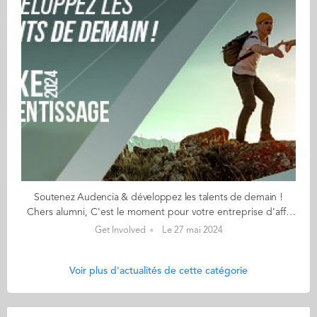
Soutenez Audencia & développez les talents de demain !
Chers alumni, C'est le moment pour votre entreprise d'affecter le solde de la taxe d'apprentissage, alors pourquoi choisir Audencia ? 👉 pour soutenir les parcours de plus de 7 200 apprenants sur l'ensemble de nos campus, 👉 pour renforcer la double compétence et le développement des programmes hybrides, 👉 pour consolider l'offre Gaïa dans l'ensemble de nos programmes, 👉 pour l'égalité des chances, la diversité et l'inclusion. Choisissez Audencia >>> La plateforme SOLTéA est ouverte, suivez le guide ! Accédez à SOLTéA avec le code d'accès fourni par Net Entreprises Estimez le pourcentage du montant de la solde de la taxe d'apprentissage à affecter à Audencia en téléchargeant le simulateur à votre disposition ici Sélectionnez Audencia et l'une des formations que vous souhaitez soutenir en cliquant ici Envoyez-nous dès maintenant votre intention de versement en complétant le formulaire hébergé ici >>> Participez au développement de nos campus Campus Nantes N° SIRET : 834 748 865 00013 Code UAI : 0440112H Campus Vendée N° SIRET : 834 748 865 00013 Code UAI : 0851689Z Campus Paris N° SIRET : 83474886500070 Code UAI : 0932857A Votre soutien est précieux ! Nous sommes à votre disposition pour toute information complémentaire. Nous vous remercions pour votre fidélité. Bien cordialement,
Get Involved
Le 27 mai 2024
Voir plus d'actualités de cette catégorie