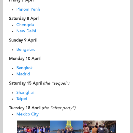
Friday 7 April
Phnom Penh
Saturday 8 April
Chengdu
New Delhi
Sunday 9 Apri
l
Bengaluru
Monday 10 April
Bangkok
Madrid
Saturday 15 April
(the "sequel")
Shanghai
Taipei
Tuesday 18 April
(the "after party")
Mexico City