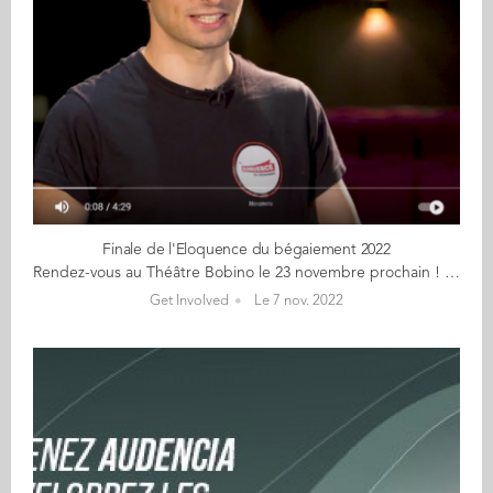
Finale de l'Eloquence du bégaiement 2022
Rendez-vous au Théâtre Bobino le 23 novembre prochain ! Depuis maintenant 4 ans, Mounah Bizri (GE 17) organise un concours d'éloquence pour personnes qui bégaient. Ce concours a pour objectif de donner espoir aux personnes qui bégaient et à toutes les personnes différentes, en montrant que nos rêves ne sont jamais loin. Dès lors qu'on ose sortir de sa zone de confort et montrer sa vulnérabilité, tout semble possible. 6 orateurs bègues seront devant vous, pour gravir leur Everest à eux. Ils vont se prouver à eux-mêmes que leurs différences est leur atout de communication, pour réussir à mieux vivre au quotidien ce bégaiement qu'ils n'ont pas choisi d'avoir, mais qu'ils essaient d'aimer un peu plus. P ar leurs actes, ils souhaitent inspirer les 12 millions de personnes en situation de handicap en France. Ils souhaitent également inspirer les 66 millions de français pour montrer la voix de l'amour de soi et de la richesse de la différence. C et événement est la finale du programme de Formation Eloquence du Bégaiement organisé par l'association Eloquence de la Différence, avec le soutien de Dauphine Solidarité Handicap, L'Université Paris-Dauphine, l'Association Parole-Bégaiement, la Fondation Engagement Médias pour les Jeunes et Microsoft. Au départ de l'aventure, 25 candidats ont été accompagnés avec 18h de cours en pleinière et 15h d'accompagnements en groupe restreints (3 à 4) grâce à l'équipe pluri-disciplinaire de coachs (orthophonistes, bègues, et experts de l'art oratoire). E n 2021, la finale du programme Parisien Eloquence du Bégaiement, a accueilli 900 personnes, en faisant ainsi le plus grand rassemblement autour du handicap en France. Nous vous donnons rendez-vous pour la Grande Finale le mardi 23 novembre 2022 à 19h au Théâtre Bobino, 14-20 rue de la Gaîté, 75014 Paris Les inscriptions c'est par ici!
Get Involved
Le 7 nov. 2022