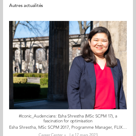
Autres actualités
#Iconic_Audencians: Esha Shrestha (MSc SCPM 17), a
fascination for optimisation
Esha Shrestha, MSc SCPM 2017, Programme Manager, FLIX, Berlin Esha grew up in a small Nepalese town on the eastern hills of the Himalayas. Her parents – who owned a bed and breakfast, were able and willing to offer her a private education. Esha is acutely aware of her privileged upbringing. In Nepal, private schooling is often the only way to access good standards of education, learn English, and develop the mind set required to forge a better life abroad. She insists that compared to many of her compatriots, she didn’t endure tremendous financial hardship. However, she did have to keep hammering away to get herself to where she is today. As a child, she proved to have a sharp eye for how things operate and a natural interest towards optimisation and efficiency. A natural problem solver, she has been lending a hand at her parents’ business for as long as she can remember. “I must point out that I got involved out of interest and never felt forced”. Her journey took her to west Bengal in India where she studied engineering, Bangalore for her first quality analyst job, then Nantes and Milan where she followed a master’s degree in Supply Chain and Purchasing Management at Audencia. She moved to Paris where she learnt her trade at Nissan’s European headquarters. She has recently settled in Berlin after joining Flix, a leading German company offering intercity bus services in Europe, North America and Brazil. Having developed a long-standing fascination for Germany’s legendary efficiency, this last move was also an opportunity for her to experience the system from within. A board game collector, a goal planner, and a rational thinker who clearly likes all her ducks in a row, it would be easy to label Esha as a strategy geek. But a different side of her is unveiled when she shares her interest in self-development books and her spiritual quest for freedom. A sign that one can be curious about the ``what`` and the ``how`` in their worldly activity, whilst also questioning the ``why``. Read the full article here Audencia's Iconic Alumni For the third year in a row, we are delighted and proud to showcase 12 new profiles of Audencians from around the globe. The alumni that you will discover have very generously given up their time for an interview for which we are immensely grateful. Discover all the portraits here
Career Center
Le 17 mars 2023