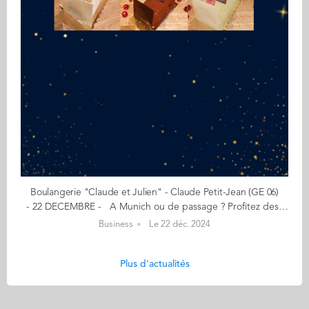
Boulangerie "Claude et Julien" - Claude Petit-Jean (GE 06)
- 22 DECEMBRE - A Munich ou de passage ? Profitez des bûches de Noël à la française ! - Authentique, fait maison, gourmand - Une adresse munichoise pour vous régaler ! Au delà des délicieux et traditionnels baguettes, croissants et pains au chocolat, la Boulangerie "Claude et Julien" crée des pâtisseries gourmandes, dont les fameuses bûches de Noël. 100% de ces produits sont faits maison ! La Boulangerie importe également des produits d'épicerie française auprès de petits producteurs de qualité : vins (dont champagne), charcuterie (saucissons, terrines, foie gras), confitures, crème de marron, etc. Pour Noël, vous trouverez des bûches pour tous les goûts : Pomme, vanille, caramel, Pistache, framboise, Chocolat, panna cotta, chocolat blanc, et bien d'autres... Sans oublier la galette des rois en janvier ! "Un coin de France au cœur de Munich ! Notre boulangerie vous accueille pour une pause gourmande avec des tables à l'intérieur comme à l'extérieur. Près de Ostbahnhof, la Boulangerie "Claude et Julien" se situe à Elsaesser Str. 25, 81667 Munich. Une authenticité à l’accent français avec un savoir-faire artisanal !" Mon aventure a commencé… en 2017 en association avec un maître pâtissier français rencontré à Munich, avec la volonté de faire rayonner la boulangerie / pâtisserie française sur le marché munichois, aussi bien auprès des français expatriés que de la clientèle locale. Ouverture du premier local dans le quartier français de Munich : boulangerie, pâtisserie, café, épicerie fine. Un 2eme établissement a ouvert en 2022. Aujourd'hui, nous avons 15 employés et réalisons plus d'un million de CA. En savoir plus : facebook.com/ClaudeetJulien Contact : cj@claude-julien.de (Re)Découvrez votre CALENDRIER DE L'AVENT ici
Business
Le 22 déc. 2024
Plus d'actualités