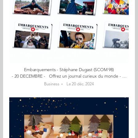
Embarquements - Stéphane Dugast (SCOM 98)
- 20 DECEMBRE - Offrez un journal curieux du monde - Aventure, exploration, découverte - Un an d'abonnement France pour 20€ Un journal 100% papier, 100 % indépendant Dédié aux univers du voyage, de l'exploration, de l'aventure et des découvertes, Embarquements mêle photos et récits dans la veine du grand reportage d'antan. Trimestriel avec ses 20 pages en grand format, de fabrication artisanale et impression 100% France, ce journal fait la part belle au photojournalisme. "Le papier est mort, vive le papier. La presse écrite va mal, vive la presse. Prenez le temps de piquer votre curiosité. Lisez en vrai et en grand format !" Mon aventure a débuté… en 2007 lorsque je crée le blog Embarquements dédié au monde de l'exploration, de l'aventure et des découvertes. De leur côté, les 2 autres futurs créateurs du journal, Bruno et Julien, fondent en 2014 la revue Zeppelin, diffusant d'abord leurs reportages puis ceux des photographes affiliés à l'agence éponyme. Ainsi est née l'envie de fusionner ces deux productions pour créer le journal Embarquements ! En savoir plus : embarquements.com Contact : stephane.dugast@yahoo.fr (Re)Découvrez votre CALENDRIER DE L'AVENT ici
Business
Le 20 déc. 2024