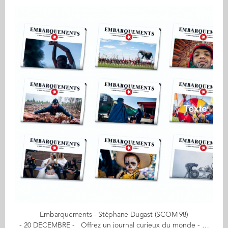
Embarquements - Stéphane Dugast (SCOM 98)
- 20 DECEMBRE - Offrez un journal curieux du monde - Aventure, exploration, découverte - Un an d'abonnement France pour 20€ Un journal 100% papier, 100 % indépendant Dédié aux univers du voyage, de l'exploration, de l'aventure et des découvertes, Embarquements mêle photos et récits dans la veine du grand reportage d'antan. Trimestriel avec ses 20 pages en grand format, de fabrication artisanale et impression 100% France, ce journal fait la part belle au photojournalisme. "Le papier est mort, vive le papier. La presse écrite va mal, vive la presse. Prenez le temps de piquer votre curiosité. Lisez en vrai et en grand format !" Mon aventure a débuté… en 2007 lorsque je crée le blog Embarquements dédié au monde de l'exploration, de l'aventure et des découvertes. De leur côté, les 2 autres futurs créateurs du journal, Bruno et Julien, fondent en 2014 la revue Zeppelin, diffusant d'abord leurs reportages puis ceux des photographes affiliés à l'agence éponyme. Ainsi est née l'envie de fusionner ces deux productions pour créer le journal Embarquements ! En savoir plus : embarquements.com Contact : stephane.dugast@yahoo.fr (Re)Découvrez votre CALENDRIER DE L'AVENT ici