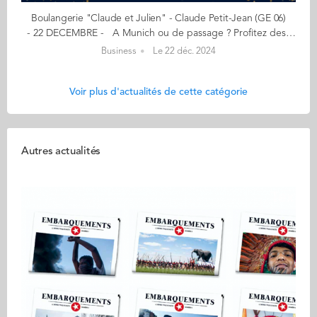
Boulangerie "Claude et Julien" - Claude Petit-Jean (GE 06)
- 22 DECEMBRE - A Munich ou de passage ? Profitez des bûches de Noël à la française ! - Authentique, fait maison, gourmand - Une adresse munichoise pour vous régaler ! Au delà des délicieux et traditionnels baguettes, croissants et pains au chocolat, la Boulangerie "Claude et Julien" crée des pâtisseries gourmandes, dont les fameuses bûches de Noël. 100% de ces produits sont faits maison ! La Boulangerie importe également des produits d'épicerie française auprès de petits producteurs de qualité : vins (dont champagne), charcuterie (saucissons, terrines, foie gras), confitures, crème de marron, etc. Pour Noël, vous trouverez des bûches pour tous les goûts : Pomme, vanille, caramel, Pistache, framboise, Chocolat, panna cotta, chocolat blanc, et bien d'autres... Sans oublier la galette des rois en janvier ! "Un coin de France au cœur de Munich ! Notre boulangerie vous accueille pour une pause gourmande avec des tables à l'intérieur comme à l'extérieur. Près de Ostbahnhof, la Boulangerie "Claude et Julien" se situe à Elsaesser Str. 25, 81667 Munich. Une authenticité à l’accent français avec un savoir-faire artisanal !" Mon aventure a commencé… en 2017 en association avec un maître pâtissier français rencontré à Munich, avec la volonté de faire rayonner la boulangerie / pâtisserie française sur le marché munichois, aussi bien auprès des français expatriés que de la clientèle locale. Ouverture du premier local dans le quartier français de Munich : boulangerie, pâtisserie, café, épicerie fine. Un 2eme établissement a ouvert en 2022. Aujourd'hui, nous avons 15 employés et réalisons plus d'un million de CA. En savoir plus : facebook.com/ClaudeetJulien Contact : cj@claude-julien.de (Re)Découvrez votre CALENDRIER DE L'AVENT ici
Business
Le 22 déc. 2024
Voir plus d'actualités de cette catégorie
Autres actualités