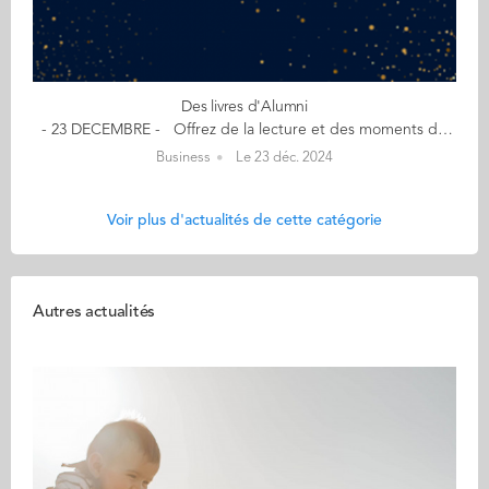
Des livres d'Alumni
- 23 DECEMBRE - Offrez de la lecture et des moments de détente - Culture, inspiration, déconnexion - 365 pépites de culture générale de Christophe Cudennec (GE 04) [Edition Books on Demand] ​- Pourquoi la Vache qui rit...rit ? - Pourquoi le Rhône, Auchan ou le quartier de La Défense s'appellent-ils ainsi ? - Qui se cache derrière le personnage de Madame Michu ? - Quel est le mystère du crocodile Lacoste ? De l'origine surprenante de nos expressions quotidiennes aux secrets bien gardés des grandes marques, en passant par l'histoire et la pop culture, ce recueil dévoile 365 pépites de culture générale aussi érudites qu'inattendues. Christophe, passeur passionné de culture générale, y partage avec générosité des anecdotes mêlant étymologie, faits de société, mots rares, statistiques étonnantes et petites histoires de la grande Histoire. Un livre à picorer au quotidien ou à dévorer d'une traite. ROADYSSÉE HORS-SOL de Martin Flichy (GE 94) [Editions Librinova - 2024] Pétrole, internet, savons-nous seulement d'où viennent ces fluides sans lesquels nous ne sommes rien et avons-nous conscience du prix à payer pour qu'ils arrivent jusqu'à nous ? À la mort de son grand-père, Mouna (photographe) découvre que les terres de ses ancêtres sont menacées par le passage d’un pipeline. Dans sa quête elle va croiser la route de Steve, ingénieur brillant qui installe des datacenters et d'Ulysse, contremaitre taciturne, qui extrait du pétrole dans les champs de sables bitumineux de Fort McKay. Réunis bien malgré eux, ils vont découvrir à quel point ils vivent hors-sol et changer le regard qu’ils portent sur le monde ! MIEUX VIVRE AVEC MOINS D’ÉCRANS d'Aurélien Guihéneuf (SCOM 06) [Editions Perret - 2024] Faites de vos écrans des amis, pour mieux vivre avec ! Auteur et hypnothérapeute, Aurélien propose une approche fondée sur l’introspection et l’autonomie, ainsi que des pistes d’actions concrètes, pour vous ou vos proches. Vous avez entre les mains un support simple et accessible pour vous aider à mieux comprendre les ressorts de votre relation aux écrans, et pouvoir agir en testant des idées pratiques, concrètes et même ludiques pour reprendre de bonnes habitudes et accorder une place plus juste aux écrans dans votre vie. Je suis auto-entrepreneur ! Ma micro-entreprise, elle a tout d'une grande ! de Frédérique David-Créquer (IPAC 97) [Editions Vuibert - 2024] Auto-entrepreneur, vous voulez maîtriser le régime de la micro-entreprise et ses dernières évolutions ? Salarié, indépendant, étudiant ou retraité, vous souhaitez lancer votre propre activité ? Cette nouvelle édition augmentée, à jour des toutes dernières évolutions administratives, juridiques et fiscales, vous aidera à décoder les règles, à connaître vos droits et obligations, et vous apportera des éclaircissements sur les spécificités du régime : doublement des plafonds, gestion de la TVA, spécificités du statut de travailleur indépendant handicapé, conjoint collaborateur, protection sociale de l’auto-entrepreneur (retraite, congé maternité et paternité, indemnités journalières), avance immédiate de crédit d’impôt pour les services à la personne… JEAN CAU, L’INDOCILE de Louis Michaud (GE 19) [Editions Gallimard – 2024] Une biographie qui rend hommage à l'écrivain admiré des Croquis de mémoire. En dévoilant pour la première fois sa correspondance avec Jean-Paul Sartre, Alain Delon, Jacques Chirac, Jean Genet ou encore Jean Dutourd, elle le révèle dans sa totalité : un témoin passionnément impliqué dans les débats de son siècle, mais aussi un amoureux fou de l'Espagne, un aficionado viscéralement attaché à ses origines paysannes. Qui se souvient encore de Jean Cau ? L'homme qui, avant de passer maître dans l'art de brocarder les bonnes âmes de son temps, fut un de leurs plus fidèles apôtres. Né en 1925, ce brillant élève devint à vingt ans secrétaire de Jean-Paul Sartre, puis journaliste vedette de L'Express, avant de recevoir le prix Goncourt 1961 pour La Pitié de Dieu. Après vingt ans de compagnonnage, l'enfant chéri des intellectuels de gauche reprit soudain sa liberté. Depuis sa tribune de Paris Match, et au fil de mémorables pamphlets, Cau l'indocile n'épargna plus rien ni personne : Mai 68, l'égalitarisme, la technocratie, le tout-Amérique, Mitterrand... (Re)Découvrez votre CALENDRIER DE L'AVENT ici
Business
Le 23 déc. 2024
Voir plus d'actualités de cette catégorie
Autres actualités