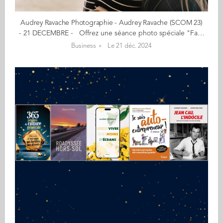
Audrey Ravache Photographie - Audrey Ravache (SCOM 23)
- 21 DECEMBRE - Offrez une séance photo spéciale "Famille" - Créativité, émotions, authenticité - Formule "Famille" à 150€ (hors frais de transport)* *Cette séance inclut environ cinquante photos en haute définition, accessibles sur une galerie en ligne sécurisée, que vous pourrez facilement consulter et partager. Capturez vos moments précieux avec des photos authentiques et intemporelles ! Je propose une séance photo spéciale "Famille" pour immortaliser vos moments précieux en cette période festive. Offrez à vos proches un souvenir unique avec une séance photo en extérieur ou à domicile, dans une ambiance chaleureuse et authentique. Nous définirons ensemble une date qui conviendra à tous, et je suis mobile dans toute la France pour vous rencontrer et capturer ces instants magiques. "Photographe professionnelle, je m'efforce de capturer l’essence de vos événements, qu’ils soient personnels ou professionnels. Mon approche se concentre sur l’authenticité des moments pour en faire des souvenirs uniques et intemporels." Le début de mon aventure photographique… Passionnée par la photographie depuis l’enfance, j’ai décidé de me lancer professionnellement en 2019, à 19 ans, lorsque j’ai été contactée pour ma première collaboration avec une marque. Depuis, je n’ai pas arrêté, développant mon activité autour de la photographie de mariage, de famille et bien plus encore, tout en capturant des instants uniques et sincères. En savoir plus : audreyravache.com Contact : ravacheaudrey@gmail.com (Re)Découvrez votre CALENDRIER DE L'AVENT ici
Business
Le 21 déc. 2024