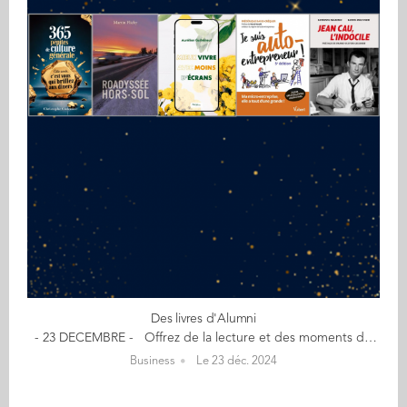
Des livres d'Alumni
- 23 DECEMBRE - Offrez de la lecture et des moments de détente - Culture, inspiration, déconnexion - 365 pépites de culture générale de Christophe Cudennec (GE 04) [Edition Books on Demand] ​- Pourquoi la Vache qui rit...rit ? - Pourquoi le Rhône, Auchan ou le quartier de La Défense s'appellent-ils ainsi ? - Qui se cache derrière le personnage de Madame Michu ? - Quel est le mystère du crocodile Lacoste ? De l'origine surprenante de nos expressions quotidiennes aux secrets bien gardés des grandes marques, en passant par l'histoire et la pop culture, ce recueil dévoile 365 pépites de culture générale aussi érudites qu'inattendues. Christophe, passeur passionné de culture générale, y partage avec générosité des anecdotes mêlant étymologie, faits de société, mots rares, statistiques étonnantes et petites histoires de la grande Histoire. Un livre à picorer au quotidien ou à dévorer d'une traite. ROADYSSÉE HORS-SOL de Martin Flichy (GE 94) [Editions Librinova - 2024] Pétrole, internet, savons-nous seulement d'où viennent ces fluides sans lesquels nous ne sommes rien et avons-nous conscience du prix à payer pour qu'ils arrivent jusqu'à nous ? À la mort de son grand-père, Mouna (photographe) découvre que les terres de ses ancêtres sont menacées par le passage d’un pipeline. Dans sa quête elle va croiser la route de Steve, ingénieur brillant qui installe des datacenters et d'Ulysse, contremaitre taciturne, qui extrait du pétrole dans les champs de sables bitumineux de Fort McKay. Réunis bien malgré eux, ils vont découvrir à quel point ils vivent hors-sol et changer le regard qu’ils portent sur le monde ! MIEUX VIVRE AVEC MOINS D’ÉCRANS d'Aurélien Guihéneuf (SCOM 06) [Editions Perret - 2024] Faites de vos écrans des amis, pour mieux vivre avec ! Auteur et hypnothérapeute, Aurélien propose une approche fondée sur l’introspection et l’autonomie, ainsi que des pistes d’actions concrètes, pour vous ou vos proches. Vous avez entre les mains un support simple et accessible pour vous aider à mieux comprendre les ressorts de votre relation aux écrans, et pouvoir agir en testant des idées pratiques, concrètes et même ludiques pour reprendre de bonnes habitudes et accorder une place plus juste aux écrans dans votre vie. Je suis auto-entrepreneur ! Ma micro-entreprise, elle a tout d'une grande ! de Frédérique David-Créquer (IPAC 97) [Editions Vuibert - 2024] Auto-entrepreneur, vous voulez maîtriser le régime de la micro-entreprise et ses dernières évolutions ? Salarié, indépendant, étudiant ou retraité, vous souhaitez lancer votre propre activité ? Cette nouvelle édition augmentée, à jour des toutes dernières évolutions administratives, juridiques et fiscales, vous aidera à décoder les règles, à connaître vos droits et obligations, et vous apportera des éclaircissements sur les spécificités du régime : doublement des plafonds, gestion de la TVA, spécificités du statut de travailleur indépendant handicapé, conjoint collaborateur, protection sociale de l’auto-entrepreneur (retraite, congé maternité et paternité, indemnités journalières), avance immédiate de crédit d’impôt pour les services à la personne… JEAN CAU, L’INDOCILE de Louis Michaud (GE 19) [Editions Gallimard – 2024] Une biographie qui rend hommage à l'écrivain admiré des Croquis de mémoire. En dévoilant pour la première fois sa correspondance avec Jean-Paul Sartre, Alain Delon, Jacques Chirac, Jean Genet ou encore Jean Dutourd, elle le révèle dans sa totalité : un témoin passionnément impliqué dans les débats de son siècle, mais aussi un amoureux fou de l'Espagne, un aficionado viscéralement attaché à ses origines paysannes. Qui se souvient encore de Jean Cau ? L'homme qui, avant de passer maître dans l'art de brocarder les bonnes âmes de son temps, fut un de leurs plus fidèles apôtres. Né en 1925, ce brillant élève devint à vingt ans secrétaire de Jean-Paul Sartre, puis journaliste vedette de L'Express, avant de recevoir le prix Goncourt 1961 pour La Pitié de Dieu. Après vingt ans de compagnonnage, l'enfant chéri des intellectuels de gauche reprit soudain sa liberté. Depuis sa tribune de Paris Match, et au fil de mémorables pamphlets, Cau l'indocile n'épargna plus rien ni personne : Mai 68, l'égalitarisme, la technocratie, le tout-Amérique, Mitterrand... (Re)Découvrez votre CALENDRIER DE L'AVENT ici
Business
Le 23 déc. 2024