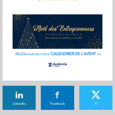
(Re)Découvrez votre
CALENDRIER DE L'AVENT
ici
LinkedIn
Facebook
X