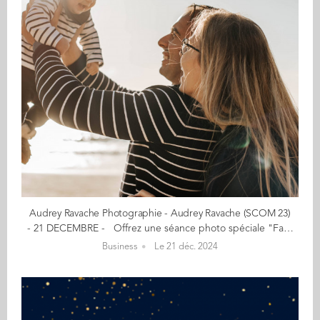
Audrey Ravache Photographie - Audrey Ravache (SCOM 23)
- 21 DECEMBRE - Offrez une séance photo spéciale "Famille" - Créativité, émotions, authenticité - Formule "Famille" à 150€ (hors frais de transport)* *Cette séance inclut environ cinquante photos en haute définition, accessibles sur une galerie en ligne sécurisée, que vous pourrez facilement consulter et partager. Capturez vos moments précieux avec des photos authentiques et intemporelles ! Je propose une séance photo spéciale "Famille" pour immortaliser vos moments précieux en cette période festive. Offrez à vos proches un souvenir unique avec une séance photo en extérieur ou à domicile, dans une ambiance chaleureuse et authentique. Nous définirons ensemble une date qui conviendra à tous, et je suis mobile dans toute la France pour vous rencontrer et capturer ces instants magiques. "Photographe professionnelle, je m'efforce de capturer l’essence de vos événements, qu’ils soient personnels ou professionnels. Mon approche se concentre sur l’authenticité des moments pour en faire des souvenirs uniques et intemporels." Le début de mon aventure photographique… Passionnée par la photographie depuis l’enfance, j’ai décidé de me lancer professionnellement en 2019, à 19 ans, lorsque j’ai été contactée pour ma première collaboration avec une marque. Depuis, je n’ai pas arrêté, développant mon activité autour de la photographie de mariage, de famille et bien plus encore, tout en capturant des instants uniques et sincères. En savoir plus : audreyravache.com Contact : ravacheaudrey@gmail.com (Re)Découvrez votre CALENDRIER DE L'AVENT ici
Business
Le 21 déc. 2024