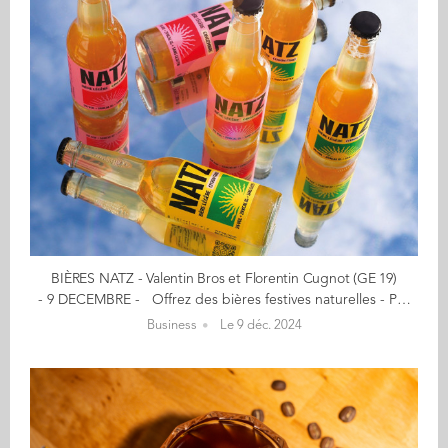
BIÈRES NATZ - Valentin Bros et Florentin Cugnot (GE 19)
- 9 DECEMBRE - Offrez des bières festives naturelles - Peu sucrées et totalement innovantes - 20% de remise sur notre site avec le code : AUDENCIA20 Bières citron vert, gingembre, Mexican-style lager ! Nous proposons avec NATZ des bières au gout léger, désaltérantes, en toute simplicité ! Notre promesse est d'offrir enfin une alternative naturelle et peu sucrée à Desperados, Corona... Le début de notre aventure… Notre premier projet n'était pas dans l'univers de la bière... mais du vin avec le projet Millésime Audencia et la première cuvée de promo Audencia 2018. Un projet soutenu par la Fondation de l'école et dont l'ensemble des bénéfices permettaient de soutenir les projets entreprenariaux et culturels au sein de l'école. Nous avons ensuite voulu créer une marque pour diffuser notre vision de la convivialité et du partage...c'est comme ça que Natz est né ! En savoir plus : drinknatz.com Contact : florentin@drinknatz.com (Re)Découvrez votre CALENDRIER DE L'AVENT ici
Business
Le 9 déc. 2024