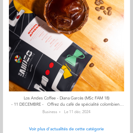
Los Andes Coffee - Diana Garcès (MSc FAM 18)
- 11 DECEMBRE - Offrez du café de spécialité colombien - Nouvelles saveurs et façons de savourer le café - 15% de remise avec le code : NOELAUDENCIA Nouvelles saveurs et façons de savourer le café - Sachets de café colombien en grains ou moulu. - Sachets de cascara fresca : une boisson réalisée à partir de la cerise du café, 100 % naturelle, énergisante et délicieuse. Cafés de spécialité, 100% traçables, sourcés directement en Colombie. "Nous croyons également que le café est un moyen de connecter les gens et de créer des moments inoubliables. C'est pourquoi nous avons ouvert un coffee shop dans le 11e arrondissement de Paris où nous vous accueillons toujours chaleureusement pour vous faire déguster nos cafés et différentes préparations 100% naturelles. Ouvert tous les jours au 3 rue de Crussol, 75011." Mon aventure a débuté… vers la fin de l'année 2020, inspirée par la manière dont les Français parlent du vin et motivée à raconter une autre histoire sur la Colombie. J'ai créé Los Andes avec pour objectif de faire découvrir des cafés surprenants, de renforcer un sentiment d'identité chez les Colombiens et d'approfondir la manière dont on déguste le café. Aujourd'hui, je travaille en étroite collaboration avec des producteurs colombiens, en cherchant toujours à offrir des cafés de qualité supérieure, cultivés avec soin et respect de l'environnement. En savoir plus : Los Andes Coffee Contact : dianagarcespbc@gmail.com (Re)Découvrez votre CALENDRIER DE L'AVENT ici
Business
Le 11 déc. 2024
Voir plus d'actualités de cette catégorie