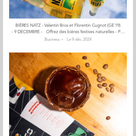
BIÈRES NATZ - Valentin Bros et Florentin Cugnot (GE 19)
- 9 DECEMBRE - Offrez des bières festives naturelles - Peu sucrées et totalement innovantes - 20% de remise sur notre site avec le code : AUDENCIA20 Bières citron vert, gingembre, Mexican-style lager ! Nous proposons avec NATZ des bières au gout léger, désaltérantes, en toute simplicité ! Notre promesse est d'offrir enfin une alternative naturelle et peu sucrée à Desperados, Corona... Le début de notre aventure… Notre premier projet n'était pas dans l'univers de la bière... mais du vin avec le projet Millésime Audencia et la première cuvée de promo Audencia 2018. Un projet soutenu par la Fondation de l'école et dont l'ensemble des bénéfices permettaient de soutenir les projets entreprenariaux et culturels au sein de l'école. Nous avons ensuite voulu créer une marque pour diffuser notre vision de la convivialité et du partage...c'est comme ça que Natz est né ! En savoir plus : drinknatz.com Contact : florentin@drinknatz.com (Re)Découvrez votre CALENDRIER DE L'AVENT ici
Business
Le 9 déc. 2024