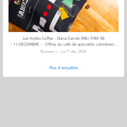
Los Andes Coffee - Diana Garcès (MSc FAM 18)
- 11 DECEMBRE - Offrez du café de spécialité colombien - Nouvelles saveurs et façons de savourer le café - 15% de remise avec le code : NOELAUDENCIA Nouvelles saveurs et façons de savourer le café - Sachets de café colombien en grains ou moulu. - Sachets de cascara fresca : une boisson réalisée à partir de la cerise du café, 100 % naturelle, énergisante et délicieuse. Cafés de spécialité, 100% traçables, sourcés directement en Colombie. "Nous croyons également que le café est un moyen de connecter les gens et de créer des moments inoubliables. C'est pourquoi nous avons ouvert un coffee shop dans le 11e arrondissement de Paris où nous vous accueillons toujours chaleureusement pour vous faire déguster nos cafés et différentes préparations 100% naturelles. Ouvert tous les jours au 3 rue de Crussol, 75011." Mon aventure a débuté… vers la fin de l'année 2020, inspirée par la manière dont les Français parlent du vin et motivée à raconter une autre histoire sur la Colombie. J'ai créé Los Andes avec pour objectif de faire découvrir des cafés surprenants, de renforcer un sentiment d'identité chez les Colombiens et d'approfondir la manière dont on déguste le café. Aujourd'hui, je travaille en étroite collaboration avec des producteurs colombiens, en cherchant toujours à offrir des cafés de qualité supérieure, cultivés avec soin et respect de l'environnement. En savoir plus : Los Andes Coffee Contact : dianagarcespbc@gmail.com (Re)Découvrez votre CALENDRIER DE L'AVENT ici
Business
Le 11 déc. 2024
Plus d'actualités