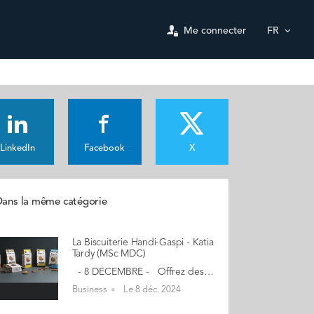
Me connecter
FR
LinkedIn
Facebook
X
ans la même catégorie
La Biscuiterie Handi-Gaspi - Katia
Tardy (MSc MDC)
- 8 DECEMBRE - Offrez des Kignon, le petit biscuit ki a tout bon ! - Anti-gaspi, inclusif, délicieux - 15% de remise sur nos coffrets avec le code : KIGNONXAUDENCIA 6 délicieuses recettes sucrées : Chocolat-Noisette, Tout-Chocolat, Chocolat-Coco, Chocolat-Orange, Citron-Amande, Sarrasin 3 délicieuses recettes salées : Fromagère (au comté), Provençale, Italienne. "La Biscuiterie Handi-Gaspi a été créée 2021 par une équipe 100% féminine et engagée : Alix, Louise et Katia, 3 ingénieures agro-alimentaires bien décidées à faire trouver une solution à double constat : environnemental et social. Leur défi ? Casser les codes de l'industrie agroalimentaire en créant le biscuit le plus engagé du marché sous la marque Kignon. Des biscuits fabriqués à partir des invendus de pain bio des boulangeries et concoctés avec amour par des personnes en situation de handicap. Au cours de l'aventure, elles ont ouvert un atelier à l'ESAT (Etablissement et service d'aide par le travail) de Savenay dans lequel elles revalorisent 500 pains par jour et où elles ont formé 30 personnes en situation de handicap à l'activité de Biscuitier." Mon aventure a débuté… avec mes 2 associées Louise et Alix et est née d’un double constat : l’ampleur du gaspillage alimentaire et le manque d’activité des personnes handicapées. Face à ces constats nous avons décidé d’agir et de croquer les codes de l’industrie agro pour les rendre + solidaires et + circulaires. Notre trio féminin et engagé a ainsi donné vie à la BISCUITERIE HANDI-GASPI ! En savoir plus : kignon.fr Contact : katia@handigaspi.fr (Re)Découvrez votre CALENDRIER DE L'AVENT ici
Business
Le 8 déc. 2024