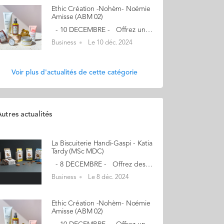
Ethic Création -Nohèm- Noémie
Amisse (ABM 02)
- 10 DECEMBRE - Offrez un rituel beauté au naturel - Bio, éthique, engagé - 20% de remise sur les cosmétiques Nohèm Efficacité et sensorialité Portée par une démarche globale d’éco-conception, la marque est soucieuse du respect de l’environnement en proposant des cosmétiques et du maquillage aux formules saines qui respectent la peau et la planète. La gamme de cosmétiques certifiée bio Nohèm sélectionne des ingrédients naturels (99% à 100% du total des ingrédients), biologiques (10% à 74% du total des ingrédients) et issus du commerce équitable. Les produits sont fabriqués en France et certifiés bio selon les référentiels Cosmos et Ecocert. "Nohèm c’est une marque française, bio, éthique et engagée, soucieuse du bien-être de chaque femme et respectueuse de la peau et de la planète depuis 15 ans ! Je collabore avec des coopératives locales pour récolter les ingrédients de manière durable et respectueuse des communautés. Mon objectif est d’offrir des produits qui célèbrent les beautés du monde, tout en respectant la nature et ceux qui la cultivent." Mon aventure a débuté… à 28 ans, lors de la naissance de ma fille. J'ai eu un déclic en ce qui concerne les cosmétiques. Je voulais des produits naturels, biologiques, et doux pour la peau, que ce soit pour ma fille ou pour moi. Pourtant, à cette époque, je ne trouvais pas ce genre de produits sur le marché. C’est là que j’ai décidé de me lancer et de créer ma propre marque à 29 ans. Cette aventure m’a permis de concilier mon parcours professionnel et mes convictions profondes. Mes premières inspirations sont venues lors de mes voyages, notamment en Afrique. L’une des rencontres qui m’a le plus marquée s’est déroulée au Burkina Faso, où j’ai eu la chance de passer du temps avec des femmes qui fabriquaient des savons à base de beurre de karité. Elles m’ont transmis leur savoir-faire et leurs secrets de beauté, qui se sont révélés être une véritable source d’inspiration. Ce moment m’a donné envie de continuer à explorer les rituels de beauté à travers le monde et de créer des produits cosmétiques qui puisent dans cette diversité pour toutes les femmes. En savoir plus : nohem.com Contact : a.rohel@ethic-creation.com (Re)Découvrez votre CALENDRIER DE L'AVENT ici
Business
Le 10 déc. 2024
Voir plus d'actualités de cette catégorie
utres actualités
La Biscuiterie Handi-Gaspi - Katia
Tardy (MSc MDC)
- 8 DECEMBRE - Offrez des Kignon, le petit biscuit ki a tout bon ! - Anti-gaspi, inclusif, délicieux - 15% de remise sur nos coffrets avec le code : KIGNONXAUDENCIA 6 délicieuses recettes sucrées : Chocolat-Noisette, Tout-Chocolat, Chocolat-Coco, Chocolat-Orange, Citron-Amande, Sarrasin 3 délicieuses recettes salées : Fromagère (au comté), Provençale, Italienne. "La Biscuiterie Handi-Gaspi a été créée 2021 par une équipe 100% féminine et engagée : Alix, Louise et Katia, 3 ingénieures agro-alimentaires bien décidées à faire trouver une solution à double constat : environnemental et social. Leur défi ? Casser les codes de l'industrie agroalimentaire en créant le biscuit le plus engagé du marché sous la marque Kignon. Des biscuits fabriqués à partir des invendus de pain bio des boulangeries et concoctés avec amour par des personnes en situation de handicap. Au cours de l'aventure, elles ont ouvert un atelier à l'ESAT (Etablissement et service d'aide par le travail) de Savenay dans lequel elles revalorisent 500 pains par jour et où elles ont formé 30 personnes en situation de handicap à l'activité de Biscuitier." Mon aventure a débuté… avec mes 2 associées Louise et Alix et est née d’un double constat : l’ampleur du gaspillage alimentaire et le manque d’activité des personnes handicapées. Face à ces constats nous avons décidé d’agir et de croquer les codes de l’industrie agro pour les rendre + solidaires et + circulaires. Notre trio féminin et engagé a ainsi donné vie à la BISCUITERIE HANDI-GASPI ! En savoir plus : kignon.fr Contact : katia@handigaspi.fr (Re)Découvrez votre CALENDRIER DE L'AVENT ici
Business
Le 8 déc. 2024
Ethic Création -Nohèm- Noémie
Amisse (ABM 02)