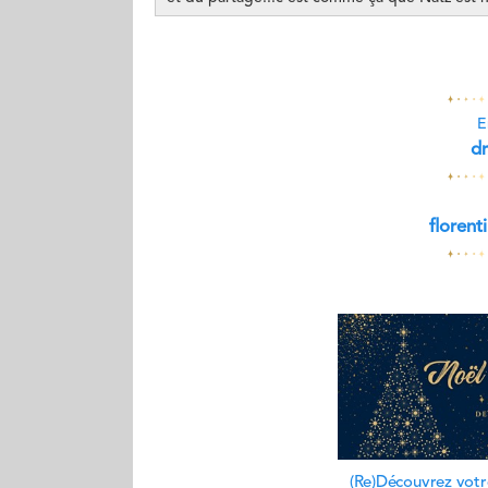
E
d
floren
(Re)Découvrez vot