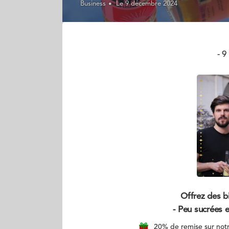
Business
Le 9 décembre 2024
- 
Offrez des bi
- Peu sucrées 
20% de remise sur not