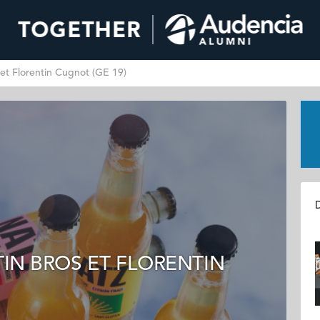
et Florentin Cugnot (GE 19)
D
TIN BROS ET FLORENTIN