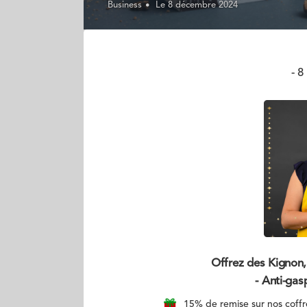
Business
Le 8 décembre 2024
- 
Offrez des Kignon, l
- Anti-gasp
15% de remise sur nos cof