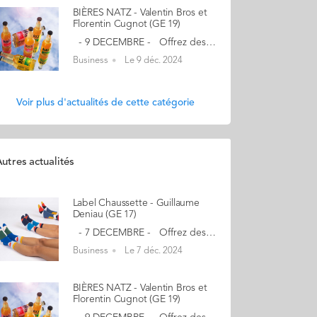
BIÈRES NATZ - Valentin Bros et
Florentin Cugnot (GE 19)
- 9 DECEMBRE - Offrez des bières festives naturelles - Peu sucrées et totalement innovantes - 20% de remise sur notre site avec le code : AUDENCIA20 Bières citron vert, gingembre, Mexican-style lager ! Nous proposons avec NATZ des bières au gout léger, désaltérantes, en toute simplicité ! Notre promesse est d'offrir enfin une alternative naturelle et peu sucrée à Desperados, Corona... Le début de notre aventure… Notre premier projet n'était pas dans l'univers de la bière... mais du vin avec le projet Millésime Audencia et la première cuvée de promo Audencia 2018. Un projet soutenu par la Fondation de l'école et dont l'ensemble des bénéfices permettaient de soutenir les projets entreprenariaux et culturels au sein de l'école. Nous avons ensuite voulu créer une marque pour diffuser notre vision de la convivialité et du partage...c'est comme ça que Natz est né ! En savoir plus : drinknatz.com Contact : florentin@drinknatz.com (Re)Découvrez votre CALENDRIER DE L'AVENT ici
Business
Le 9 déc. 2024
Voir plus d'actualités de cette catégorie
utres actualités
Label Chaussette - Guillaume
Deniau (GE 17)
- 7 DECEMBRE - Offrez des chaussettes uniques à travers des collaborations décalées - Art FUN - 20% de remise avec le code : AUDENCIA20 Qualité, durabilité et responsabilité Faire de belles chaussettes n’est pas suffisant. C’est pourquoi nous sommes très exigeants sur la qualité et le confort de nos produits pour garder vos pieds au chaud. Optez pour des chaussettes made in France en collaboration avec Astérix, La vache qui rit, Koh-Lanta, les Monsieur et Madame... sur des chaussettes classiques ou de sport. De très nombreux modèles vous attendent sur notre site... il y en a pour tous les goûts ! Grâce aux nouvelles matières recyclées, nous pouvons vous proposer des alternatives plus responsables pour réduire votre empreinte sur notre planète. Par ailleurs, 1% de votre achat est reversé à une association environnementale. "Label Chaussette propose des chaussettes en collaboration avec des artistes et des marques sous licence fabriquées localement et qui sortent de l'ordinaire. Nous travaillons aujourd'hui avec des entreprises sur la personnalisation comme Dior, Charal ou encore l'Elysée, et nous allons même bientôt faire des chaussettes pour Brad Pitt !! Vive la chaussette." Mon aventure a débuté… lors de l'échange en Asie de mon associé Xavier (Sauzay - GE 17 aussi) pendant nos années Audencia. Les chaussettes y sont omniprésentes. De retour, nous avons décidé de lancer notre marque en parallèle de nos premiers jobs, et la mayonnaise a pris. Nous avons donc lancé notre site après une campagne de précommande sur Ulule. Les premières collaborations avec deux grandes marques ont suivi ce qui a fait de Label Chaussette une marque bien positionnée. En savoir plus : label-chaussette.com Contact : guillaume@label-chaussette.com (Re)Découvrez votre CALENDRIER DE L'AVENT ici
Business
Le 7 déc. 2024
BIÈRES NATZ - Valentin Bros et
Florentin Cugnot (GE 19)