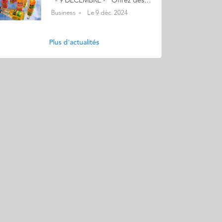
- 9 DECEMBRE - Offrez des bières festives naturelles - Peu sucrées et totalement innovantes - 20% de remise sur notre site avec le code : AUDENCIA20 Bières citron vert, gingembre, Mexican-style lager ! Nous proposons avec NATZ des bières au gout léger, désaltérantes, en toute simplicité ! Notre promesse est d'offrir enfin une alternative naturelle et peu sucrée à Desperados, Corona... Le début de notre aventure… Notre premier projet n'était pas dans l'univers de la bière... mais du vin avec le projet Millésime Audencia et la première cuvée de promo Audencia 2018. Un projet soutenu par la Fondation de l'école et dont l'ensemble des bénéfices permettaient de soutenir les projets entreprenariaux et culturels au sein de l'école. Nous avons ensuite voulu créer une marque pour diffuser notre vision de la convivialité et du partage...c'est comme ça que Natz est né ! En savoir plus : drinknatz.com Contact : florentin@drinknatz.com (Re)Découvrez votre CALENDRIER DE L'AVENT ici
Business
Le 9 déc. 2024
Plus d'actualités