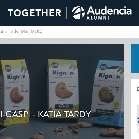
 Katia Tardy (MSc MDC)
D
I-GASPI - KATIA TARDY