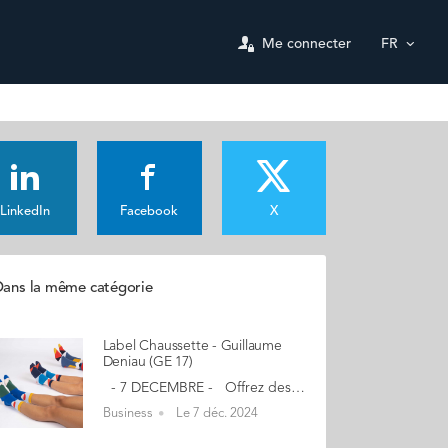
Me connecter
FR
LinkedIn
Facebook
X
ans la même catégorie
Label Chaussette - Guillaume
Deniau (GE 17)
- 7 DECEMBRE - Offrez des chaussettes uniques à travers des collaborations décalées - Art FUN - 20% de remise avec le code : AUDENCIA20 Qualité, durabilité et responsabilité Faire de belles chaussettes n’est pas suffisant. C’est pourquoi nous sommes très exigeants sur la qualité et le confort de nos produits pour garder vos pieds au chaud. Optez pour des chaussettes made in France en collaboration avec Astérix, La vache qui rit, Koh-Lanta, les Monsieur et Madame... sur des chaussettes classiques ou de sport. De très nombreux modèles vous attendent sur notre site... il y en a pour tous les goûts ! Grâce aux nouvelles matières recyclées, nous pouvons vous proposer des alternatives plus responsables pour réduire votre empreinte sur notre planète. Par ailleurs, 1% de votre achat est reversé à une association environnementale. "Label Chaussette propose des chaussettes en collaboration avec des artistes et des marques sous licence fabriquées localement et qui sortent de l'ordinaire. Nous travaillons aujourd'hui avec des entreprises sur la personnalisation comme Dior, Charal ou encore l'Elysée, et nous allons même bientôt faire des chaussettes pour Brad Pitt !! Vive la chaussette." Mon aventure a débuté… lors de l'échange en Asie de mon associé Xavier (Sauzay - GE 17 aussi) pendant nos années Audencia. Les chaussettes y sont omniprésentes. De retour, nous avons décidé de lancer notre marque en parallèle de nos premiers jobs, et la mayonnaise a pris. Nous avons donc lancé notre site après une campagne de précommande sur Ulule. Les premières collaborations avec deux grandes marques ont suivi ce qui a fait de Label Chaussette une marque bien positionnée. En savoir plus : label-chaussette.com Contact : guillaume@label-chaussette.com (Re)Découvrez votre CALENDRIER DE L'AVENT ici
Business
Le 7 déc. 2024