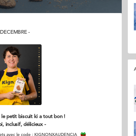
8 DECEMBRE -
A
e petit biscuit ki a tout bon !
i, inclusif, délicieux -
frets avec le code : KIGNONXAUDENCIA