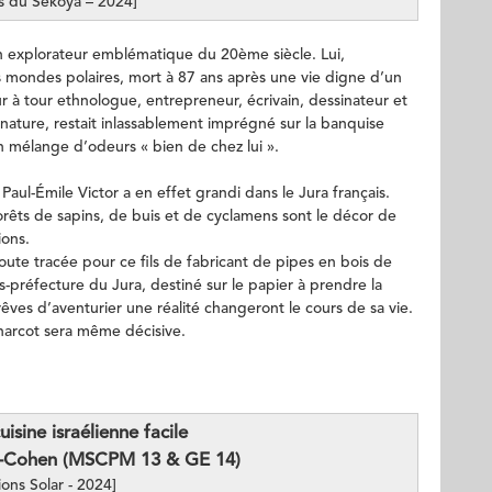
ns du Sékoya – 2024]
un explorateur emblématique du 20ème siècle. Lui,
s mondes polaires, mort à 87 ans après une vie digne d’un
r à tour ethnologue, entrepreneur, écrivain, dessinateur et
nature, restait inlassablement imprégné sur la banquise
un mélange d’odeurs « bien de chez lui ».
ul-Émile Victor a en effet grandi dans le Jura français.
orêts de sapins, de buis et de cyclamens sont le décor de
ions.
toute tracée pour ce fils de fabricant de pipes en bois de
us-préfecture du Jura, destiné sur le papier à prendre la
rêves d’aventurier une réalité changeront le cours de sa vie.
harcot sera même décisive.
uisine israélienne facile
n-Cohen (MSCPM 13 & GE 14)
ions Solar - 2024]