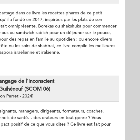
rtage dans ce livre les recettes phares de ce petit
 qu’il a fondé en 2017, inspirées par les plats de son
e était omniprésente. Borekas ou shakshuka pour commencer
mous ou sandwich sabich pour un déjeuner sur le pouce,
pour des repas en famille au quotidien ; ou encore divers
fête ou les soirs de shabbat, ce livre compile les meilleures
aspora israélienne et irakienne.
langage de l'inconscient
 Guihéneuf (SCOM 06)
ion Perret - 2024]
eignants, managers, dirigeants, formateurs, coaches,
nnels de santé… des orateurs en tout genre ? Vous
mpact positif de ce que vous dites ? Ce livre est fait pour