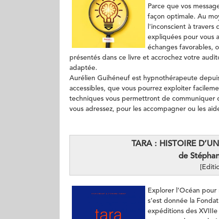
Parce que vos messages
façon optimale. Au mo
l'inconscient à travers
expliquées pour vous a
échanges favorables, ou
présentés dans ce livre et accrochez votre audit
adaptée.
Aurélien Guihéneuf est hypnothérapeute depuis 2
accessibles, que vous pourrez exploiter facileme
techniques vous permettront de communiquer de
vous adressez, pour les accompagner ou les aid
TARA : HISTOIRE D’
de Stépha
[Editi
Explorer l’Océan pour 
s’est donnée la Fondati
expéditions des XVIIIe e