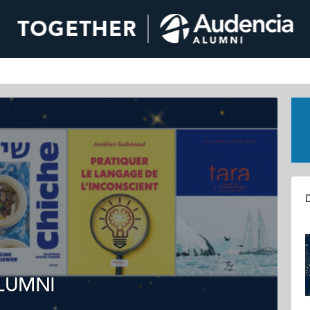
D
ALUMNI