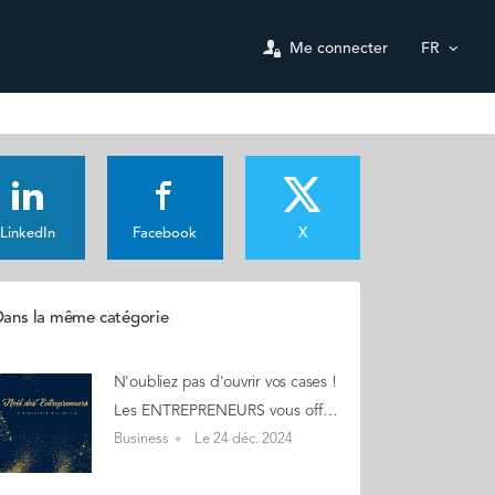
Me connecter
FR
LinkedIn
Facebook
X
ans la même catégorie
N'oubliez pas d'ouvrir vos cases !
Les ENTREPRENEURS vous offrent leur CALENDRIER de l'Avent ! Découvrez chaque jour des produits uniques made in Audencia Alumni. (en cliquant sur les photos) L'occasion de piocher de belles idées pour vos cadeaux de Noël ! Sans oublier quelques offres promotionnelles 24 décembre "Derniers achats de Noël... profitez de livres inspirants d'Alumni !" Joyeux Noël A tous !
Business
Le 24 déc. 2024