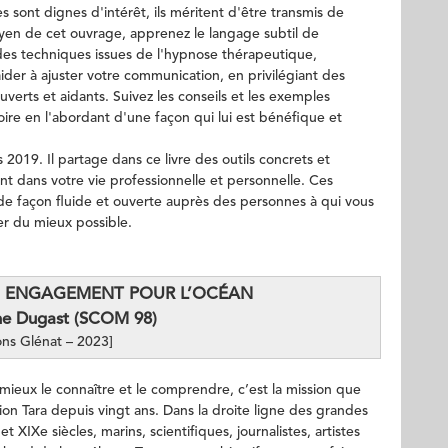
 sont dignes d'intérêt, ils méritent d'être transmis de
yen de cet ouvrage, apprenez le langage subtil de
 des techniques issues de l'hypnose thérapeutique,
ider à ajuster votre communication, en privilégiant des
verts et aidants. Suivez les conseils et les exemples
oire en l'abordant d'une façon qui lui est bénéfique et
019. Il partage dans ce livre des outils concrets et
nt dans votre vie professionnelle et personnelle. Ces
 façon fluide et ouverte auprès des personnes à qui vous
er du mieux possible.
UN ENGAGEMENT POUR L’OCÉAN
ne Dugast (SCOM 98)
ons Glénat – 2023]
mieux le connaître et le comprendre, c’est la mission que
on Tara depuis vingt ans. Dans la droite ligne des grandes
t XIXe siècles, marins, scientifiques, journalistes, artistes