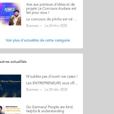
Avis aux porteurs d'idées et de
projets Le Concours Audace est
fait pour vous !
Le concours de pitchs est né pour stimuler, révéler et donner de la visibilité aux initiatives entrepreneuriales. Fort de 6 éditions, le Concours Audace ouvre en grand ses portes en 2025 pour “donner la parole à celles et ceux qui veulent faire bouger les lignes”. Parce que l’entrepreneuriat et l’audace n’ont ni frontière, ni âge, parce qu'on est tous entrepreneurs à notre manière, le concours souhaite mettre en avant toutes et tous les entrepreneurs, made in Audencia et au-delà : lycéennes et lycéens, étudiantes et étudiants, personnes en recherche d’emploi, salarié(e)s, entrepreneurs, retraité(e)s... Rejoignez une communauté de personnes autant inspirées qu’inspirantes, engagées et audacieuses ! Candidatez ici jusqu'au 18 mars. Et faites passer le mot si vous connaissez quelqu'un qui peut être intéressé !
Business
Le 26 févr. 2025
Voir plus d'actualités de cette catégorie
utres actualités
N'oubliez pas d'ouvrir vos cases !
Les ENTREPRENEURS vous offrent leur CALENDRIER de l'Avent ! Découvrez chaque jour des produits uniques made in Audencia Alumni. (en cliquant sur les photos) L'occasion de piocher de belles idées pour vos cadeaux de Noël ! Sans oublier quelques offres promotionnelles 24 décembre "Derniers achats de Noël... profitez de livres inspirants d'Alumni !" Joyeux Noël A tous !
Business
Le 24 déc. 2024
Go Germany! People are kind,
helpful & understanding