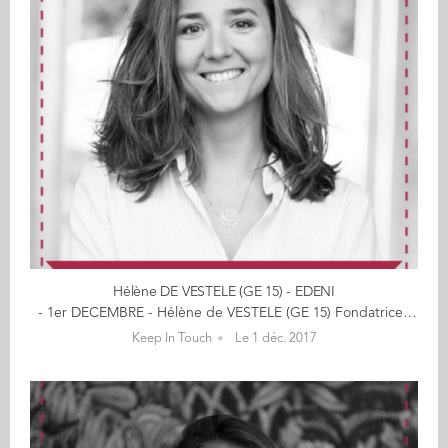
Hélène DE VESTELE (GE 15) - EDENI
- 1er DECEMBRE - Hélène de VESTELE (GE 15) Fondatrice d'Edeni Offrez-vous les ateliers Edeni en cliquant ici " Le Zero Waste passe par un quotidien sans déchets, ni gâchis. Le meilleur déchet est celui qui n’existe pas. L’important n’est pas de transformer un déchet en ressource, mais vraiment de ne pas gâcher notre vie, nos opportunités, notre bonheur. Tout comme nous sommes ambitieux pour nos carrières professionnelles, n’ayons pas peur d’être ambitieux pour faire les choses bien." C'est décidé, Hélène souhaite changer le monde. Pas dans 20 ans... maintenant ! C'est comme cela qu'elle crée les ateliers Edeni qui offrent les clés, les secrets de cette métamorphose à portée de chacun, dans notre quotidien. Cette ancienne conseillère du gouvernement argentin nous en dit plus en images : Les prémices d'une vie engagée Dès les classes préparatoires, je savais que je voulais participer à l’amélioration de nos sociétés. A Audencia, je découvre une école qui accorde une grande place à l’associatif (et donc à l’exécution concrète de projets). En parallèle de la gestion du BDE, je crée un projet au sein d’ENACTUS (1ere association étudiante mondiale d’entrepreneuriat social) de tourisme responsable, tout en préparant mon Année de Projet Individuel, cette opportunité incroyable qu’offre la Business School pour celles et ceux qui ont un projet solide et besoin de temps pour le réaliser. Grâce au parcours RSE-WWF , j'identifie ce que je veux : découvrir les façons de vivre responsables à travers le monde. Rencontres étudiantes, concours, sac à dos : je pars un an explorer le monde. La nécessité d'un monde 'plus propre' Lors de ce tour du monde sur la découverte des modes de vie responsables, sur 150 foyers dans plus de 60 pays, j'ai réalisé à quel point nos déchets sont un problème en voyant les décharges à ciel ouvert. En Amérique Latine, alors conseillère auprès du ministre de la Modernisation, j'ai ressenti l’urgence d’agir en voyant tous les experts environnementaux boire dans des bouteilles d’eau en plastique lors d’une commission pour le G7. C’était toujours le même constat : prévoir des projets sur 20 ans alors qu’il y a tellement de choses à notre portée au niveau écologique, social et éthique à faire maintenant. Il ne s’agit plus d’être circulaire juste sur le cycle de vie d’un produit, il faut l’être dans toute la société. Le triple constat à l’échelle individuelle - Le manque de connaissances des alternatives, des start-ups, des associations, des médias indépendants qui relaient ces initiatives, des astuces DIY comme faire de beaux furoshiki (papiers cadeaux en tissu japonais), etc. - Le manque de confiance de ces alternatives (leur efficacité est-elle prouvée ? si oui, pourquoi on ne les utilisait pas avant ?). De plus, beaucoup de blogs ne mettent pas leurs sources et certaines personnes peuvent être de bonne foi mais avec une méthode qui manque de rigueur. - Le manque d’accompagnement pour connaître et pratiquer le Zero Waste, alors qu’il existe des coachs pour arrêter de fumer ou se mettre au sport par exemple. Le Paradis sur Terre dans un bocal d’1L Toujours en Amérique Latine, j'ai particulièrement été touchée par le concept de la Pachamama, cette figure inca qui représente la déesse-terre pour de nombreuses cultures sud-américaines. Pour eux, le paradis est maintenant, sur Terre, du temps de notre vivant en tant qu’individu, et tout le monde doit prendre soin de notre planète et agir avec bienveillance les uns envers les autres. C’est ainsi que j'ai eu l’idée de créer edeni, du mot « éden » qui signifie le Paradis sur Terre, et qui se prononce facilement dans toutes les langues. En effet, edeni a d’abord été lancé en Argentine sous la forme d’une association pour diffuser les bonnes pratiques Zero Waste. Cela a été une vraie transformation pour moi qui ai réussi à limiter mes déchets à un bocal d’1L en un an ! En recevant le prix « Talent d’Avenir » aux Audencia Alumni Awards 2017, j'ai alors démissionné du gouvernement argentin pour lancer edeni en France. Bon, soyons concret et efficace… Hélène vous en dit plus sur le plastique par exemple en cliquant ici... "Le futur souhaitable, nous n’avons pas à le prévoir, mais à le permettre." Découvrez les entreprises des entrepreneurs ici... Source de certains passages : "La Relève et la Peste"
Keep In Touch
Le 1 déc. 2017