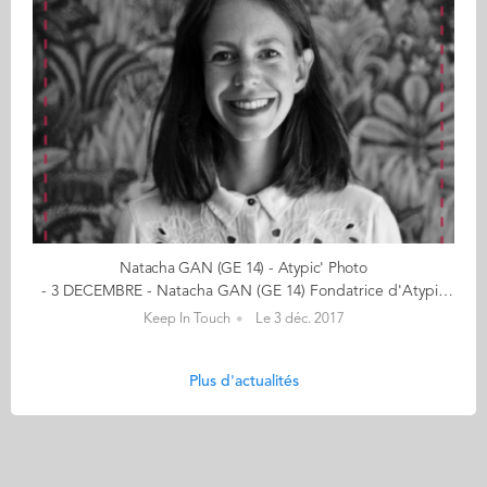
Natacha GAN (GE 14) - Atypic' Photo
- 3 DECEMBRE - Natacha GAN (GE 14) Fondatrice d'Atypic' Photo Offrez une balade photo insolite en cliquant ici "C’est par l’argentique que ma passion pour la photo a commencé, il y a plus de 15 ans" Natacha a eu l’occasion de consacrer son API à la photo (Brassaï, Paris XV), puis de travailler durant 3 ans dans un cabinet d’études et de conseil dans le secteur de l’environnement (Gallileo) avant de se dédier entièrement à la photographie en fondant ATYPIC’. Son ambition ? Donner à voir la ville telle qu’un photographe la perçoit et démocratiser l’apprentissage de la photo. Natacha vous embarque dans son univers avec quelques clichés qui, pour elle, ont une vraie portée symbolique sur ce qu’est le parcours entrepreneurial. . Entreprendre, c’est savoir passer par des zones d’ombre… et de lumière ! On idéalise aujourd’hui beaucoup la création d’entreprise, le fait d’être « à son compte » et d’être « libre »… Mais entreprendre, c’est une forme de liberté créative, mais pas une liberté d’esprit ! Entreprendre, c’est savoir toujours regarder vers le haut, vers ce qui nous anime, tester, se tromper et rebondir ! Rester « focus » sur son ADN, ses valeurs, son projet tels qu’on l’envisage. En tant qu’entrepreneur(e), on reçoit toujours beaucoup de conseils, de divers horizons, de personnes qui vont percevoir votre projet sous un angle différent : il faut savoir ce qui peut vraiment donner une plus-value à son projet, et mettre le reste entre parenthèses. Des rencontres formidables et des plus enrichissantes : provoquées, fortuites, amenées, mais toutes fantastiques ! << (re)découvrez l'ensemble de votre CALENDRIER DE L'AVENT ici >> Découvrez les entreprises des entrepreneurs ici...
Keep In Touch
Le 3 déc. 2017
Plus d'actualités