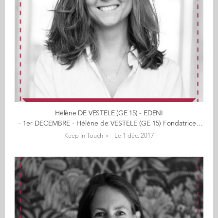
Hélène DE VESTELE (GE 15) - EDENI
- 1er DECEMBRE - Hélène de VESTELE (GE 15) Fondatrice d'Edeni Offrez-vous les ateliers Edeni en cliquant ici " Le Zero Waste passe par un quotidien sans déchets, ni gâchis. Le meilleur déchet est celui qui n’existe pas. L’important n’est pas de transformer un déchet en ressource, mais vraiment de ne pas gâcher notre vie, nos opportunités, notre bonheur. Tout comme nous sommes ambitieux pour nos carrières professionnelles, n’ayons pas peur d’être ambitieux pour faire les choses bien." C'est décidé, Hélène souhaite changer le monde. Pas dans 20 ans... maintenant ! C'est comme cela qu'elle crée les ateliers Edeni qui offrent les clés, les secrets de cette métamorphose à portée de chacun, dans notre quotidien. Cette ancienne conseillère du gouvernement argentin nous en dit plus en images : Les prémices d'une vie engagée Dès les classes préparatoires, je savais que je voulais participer à l’amélioration de nos sociétés. A Audencia, je découvre une école qui accorde une grande place à l’associatif (et donc à l’exécution concrète de projets). En parallèle de la gestion du BDE, je crée un projet au sein d’ENACTUS (1ere association étudiante mondiale d’entrepreneuriat social) de tourisme responsable, tout en préparant mon Année de Projet Individuel, cette opportunité incroyable qu’offre la Business School pour celles et ceux qui ont un projet solide et besoin de temps pour le réaliser. Grâce au parcours RSE-WWF , j'identifie ce que je veux : découvrir les façons de vivre responsables à travers le monde. Rencontres étudiantes, concours, sac à dos : je pars un an explorer le monde. La nécessité d'un monde 'plus propre' Lors de ce tour du monde sur la découverte des modes de vie responsables, sur 150 foyers dans plus de 60 pays, j'ai réalisé à quel point nos déchets sont un problème en voyant les décharges à ciel ouvert. En Amérique Latine, alors conseillère auprès du ministre de la Modernisation, j'ai ressenti l’urgence d’agir en voyant tous les experts environnementaux boire dans des bouteilles d’eau en plastique lors d’une commission pour le G7. C’était toujours le même constat : prévoir des projets sur 20 ans alors qu’il y a tellement de choses à notre portée au niveau écologique, social et éthique à faire maintenant. Il ne s’agit plus d’être circulaire juste sur le cycle de vie d’un produit, il faut l’être dans toute la société. Le triple constat à l’échelle individuelle - Le manque de connaissances des alternatives, des start-ups, des associations, des médias indépendants qui relaient ces initiatives, des astuces DIY comme faire de beaux furoshiki (papiers cadeaux en tissu japonais), etc. - Le manque de confiance de ces alternatives (leur efficacité est-elle prouvée ? si oui, pourquoi on ne les utilisait pas avant ?). De plus, beaucoup de blogs ne mettent pas leurs sources et certaines personnes peuvent être de bonne foi mais avec une méthode qui manque de rigueur. - Le manque d’accompagnement pour connaître et pratiquer le Zero Waste, alors qu’il existe des coachs pour arrêter de fumer ou se mettre au sport par exemple. Le Paradis sur Terre dans un bocal d’1L Toujours en Amérique Latine, j'ai particulièrement été touchée par le concept de la Pachamama, cette figure inca qui représente la déesse-terre pour de nombreuses cultures sud-américaines. Pour eux, le paradis est maintenant, sur Terre, du temps de notre vivant en tant qu’individu, et tout le monde doit prendre soin de notre planète et agir avec bienveillance les uns envers les autres. C’est ainsi que j'ai eu l’idée de créer edeni, du mot « éden » qui signifie le Paradis sur Terre, et qui se prononce facilement dans toutes les langues. En effet, edeni a d’abord été lancé en Argentine sous la forme d’une association pour diffuser les bonnes pratiques Zero Waste. Cela a été une vraie transformation pour moi qui ai réussi à limiter mes déchets à un bocal d’1L en un an ! En recevant le prix « Talent d’Avenir » aux Audencia Alumni Awards 2017, j'ai alors démissionné du gouvernement argentin pour lancer edeni en France. Bon, soyons concret et efficace… Hélène vous en dit plus sur le plastique par exemple en cliquant ici... "Le futur souhaitable, nous n’avons pas à le prévoir, mais à le permettre." Découvrez les entreprises des entrepreneurs ici... Source de certains passages : "La Relève et la Peste"
Keep In Touch
Le 1 déc. 2017