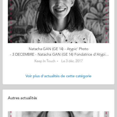
Natacha GAN (GE 14) - Atypic' Photo
- 3 DECEMBRE - Natacha GAN (GE 14) Fondatrice d'Atypic' Photo Offrez une balade photo insolite en cliquant ici "C’est par l’argentique que ma passion pour la photo a commencé, il y a plus de 15 ans" Natacha a eu l’occasion de consacrer son API à la photo (Brassaï, Paris XV), puis de travailler durant 3 ans dans un cabinet d’études et de conseil dans le secteur de l’environnement (Gallileo) avant de se dédier entièrement à la photographie en fondant ATYPIC’. Son ambition ? Donner à voir la ville telle qu’un photographe la perçoit et démocratiser l’apprentissage de la photo. Natacha vous embarque dans son univers avec quelques clichés qui, pour elle, ont une vraie portée symbolique sur ce qu’est le parcours entrepreneurial. . Entreprendre, c’est savoir passer par des zones d’ombre… et de lumière ! On idéalise aujourd’hui beaucoup la création d’entreprise, le fait d’être « à son compte » et d’être « libre »… Mais entreprendre, c’est une forme de liberté créative, mais pas une liberté d’esprit ! Entreprendre, c’est savoir toujours regarder vers le haut, vers ce qui nous anime, tester, se tromper et rebondir ! Rester « focus » sur son ADN, ses valeurs, son projet tels qu’on l’envisage. En tant qu’entrepreneur(e), on reçoit toujours beaucoup de conseils, de divers horizons, de personnes qui vont percevoir votre projet sous un angle différent : il faut savoir ce qui peut vraiment donner une plus-value à son projet, et mettre le reste entre parenthèses. Des rencontres formidables et des plus enrichissantes : provoquées, fortuites, amenées, mais toutes fantastiques ! << (re)découvrez l'ensemble de votre CALENDRIER DE L'AVENT ici >> Découvrez les entreprises des entrepreneurs ici...
Keep In Touch
Le 3 déc. 2017
Voir plus d'actualités de cette catégorie
Autres actualités