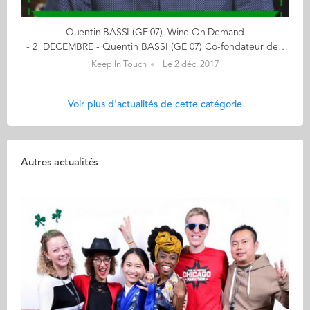
Quentin BASSI (GE 07), Wine On Demand
- 2 DECEMBRE - Quentin BASSI (GE 07) Co-fondateur de Wine On Demand Offrez-vous votre vin de Noël en cliquant ici "En 2014, j'avais l'idée d'une boîte. Wine On Demand était au début une aventure, c'est maintenant une entreprise". Ce passionné de vin, qui fête aujourd'hui même ses 10 ans de diplôme avec sa promo, nous raconte son parcours en images... << (re)découvrez l'ensemble de votre CALENDRIER DE L'AVENT ici >> Découvrez les entreprises des entrepreneurs ici...
Keep In Touch
Le 2 déc. 2017
Voir plus d'actualités de cette catégorie
Autres actualités