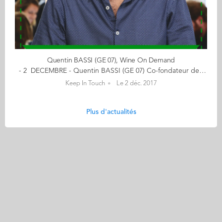
Quentin BASSI (GE 07), Wine On Demand
- 2 DECEMBRE - Quentin BASSI (GE 07) Co-fondateur de Wine On Demand Offrez-vous votre vin de Noël en cliquant ici "En 2014, j'avais l'idée d'une boîte. Wine On Demand était au début une aventure, c'est maintenant une entreprise". Ce passionné de vin, qui fête aujourd'hui même ses 10 ans de diplôme avec sa promo, nous raconte son parcours en images... << (re)découvrez l'ensemble de votre CALENDRIER DE L'AVENT ici >> Découvrez les entreprises des entrepreneurs ici...
Keep In Touch
Le 2 déc. 2017
Plus d'actualités