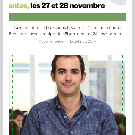
Lancement de l'Ebdo, journal papier à l'ère du numérique
Rencontre avec l'équipe de l'Ebdo le mardi 28 novembre au Mediacampus. Ebdo, c’est un journal papier à l’ère du numérique, sans publicité et totalement indépendant. Le premier numéro sortira le 12 janvier 2018, disponible en kiosque et sur abonnement. Ebdo parlera de l'actualité mais aussi des choses du quotidien et des initiatives solidaires, pour nous donner envie de faire avec nos mains et d'agir avec les autres. A l’occasion d’une soirée conçue en partenariat avec le Club de la Presse de Nantes et Audencia Business School, venez rencontrer l’équipe fondatrice d’Ebdo pour débattre des grandes questions du journalisme. Qu’attendez-vous d’Ebdo ? Pourquoi faire le choix du papier ? Quel business model ? Quelle place accorder au numérique ? En quoi Ebdo peut-il ré-enchanter le journalisme et redonner confiance aux médias ? Autant de questions à poser directement à l’équipe présente sur le MEDIACAMPUS d’Audencia le 28 novembre ! Inscription par ici.
Keep In Touch
Le 24 nov. 2017