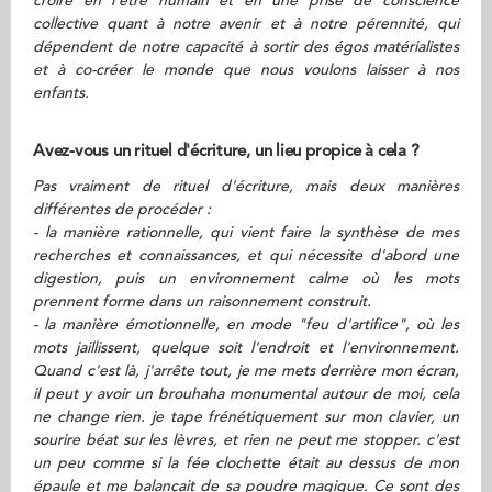
croire en l'être humain et en une prise de conscience
collective quant à notre avenir et à notre pérennité, qui
dépendent de notre capacité à sortir des égos matérialistes
et à co-créer le monde que nous voulons laisser à nos
enfants.
Avez-vous un rituel d'écriture, un lieu propice à cela ?
Pas vraiment de rituel d'écriture, mais deux manières
différentes de procéder :
- la manière rationnelle, qui vient faire la synthèse de mes
recherches et connaissances, et qui nécessite d'abord une
digestion, puis un environnement calme où les mots
prennent forme dans un raisonnement construit.
- la manière émotionnelle, en mode "feu d'artifice", où les
mots jaillissent, quelque soit l'endroit et l'environnement.
Quand c'est là, j'arrête tout, je me mets derrière mon écran,
il peut y avoir un brouhaha monumental autour de moi, cela
ne change rien. je tape frénétiquement sur mon clavier, un
sourire béat sur les lèvres, et rien ne peut me stopper. c'est
un peu comme si la fée clochette était au dessus de mon
épaule et me balançait de sa poudre magique. Ce sont des