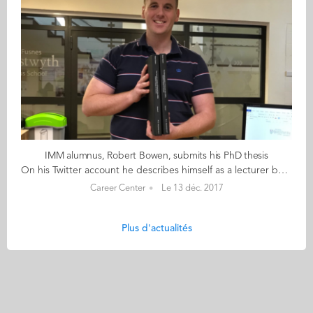
IMM alumnus, Robert Bowen, submits his PhD thesis
On his Twitter account he describes himself as a lecturer but also as a researcher on “food and drink SMEs and place-based marketing, a linguist and a touch rugby player/referee.” Robert Bowen, IMM 12, has just submitted his PhD thesis to Aberystwyth University in Wales. His field of study is international entrepreneurship and his PhD focuses on a comparative study of the internationalisation of food and drink SMEs in Wales and Brittany. Robert first came to Nantes in 2004 as an Erasmus student from Cardiff University in Wales. “Nantes has a strong connection with Cardiff” he says “it was logical to go there”. He stayed in Nantes for 7 years, teaching English at the university and the chamber of commerce, before enrolling on the IMM programme at Audencia. While studying at Audencia, Robert’s interest for entrepreneurship defined itself and became the driver for his next career move, a PhD. “After my IMM, I went back to Wales and started teaching and research for my PhD at Aberystwyth.” 4 years, 85,166 words and 404 pages later, his PhD became a reality. “It’s opened up new opportunities for me” Robert says. “I have a new position as Lecturer at Swansea University and my connection with Audencia came full circle when I was invited back to the school to teach a course on marketing to students of the IMM programme.” Congratulations Robert for reaching this milestone. We are looking forward to hearing that you have successfully defended your thesis (January/February 2018) and to seeing you soon in the classrooms of Audencia!
Career Center
Le 13 déc. 2017
Plus d'actualités