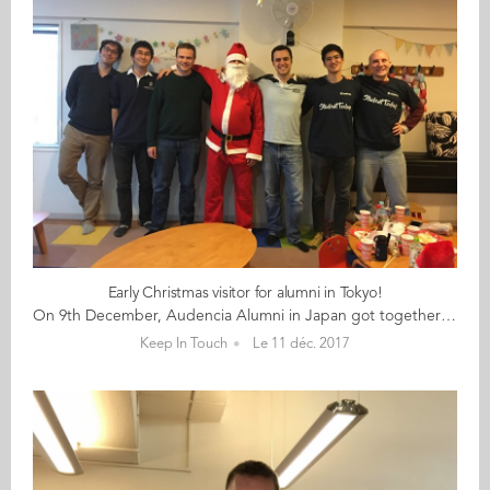
Early Christmas visitor for alumni in Tokyo!
On 9th December, Audencia Alumni in Japan got together at the Oyako Cafe Hokkuru in Asagaya for their traditional Christmas party. Santa began his rounds early and visited the gathering of alumni with gifts for children and adults alike. Audencia t-shirts and boxes of LU biscuits “made in Nantes” topped the list. Thank you everyone for coming all the way to Asagaya to enjoy a very nice Christmas party!
Keep In Touch
Le 11 déc. 2017