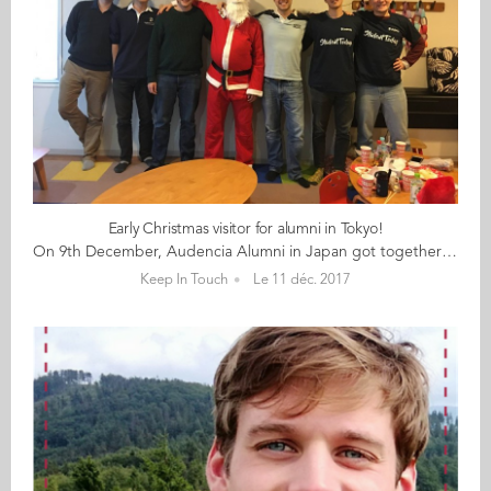
Early Christmas visitor for alumni in Tokyo!
On 9th December, Audencia Alumni in Japan got together at the Oyako Cafe Hokkuru in Asagaya for their traditional Christmas party. Santa began his rounds early and visited the gathering of alumni with gifts for children and adults alike. Audencia t-shirts and boxes of LU biscuits “made in Nantes” topped the list. Thank you everyone for coming all the way to Asagaya to enjoy a very nice Christmas party!
Keep In Touch
Le 11 déc. 2017