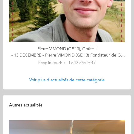
Pierre VIMOND (GE 13), Goûte !
- 13 DECEMBRE - Pierre VIMOND (GE 13) Fondateur de Goûte ! Offrez-vous l'histoire de vos fromages en cliquant ici "J’ai « atterri » dans le fromage parce que je cherchais du contact et du concret !" Pierre a suivi un chemin qui n'était pas tout tracé, guidé par son goût des bonnes choses. À travers des ateliers de dégustation, il raconte avec passion l'histoire de vos fromages. Mais avant de vous délecter de ces délicieux moments, il vous donne 6 conseils pour une reconversion épanouie : Sois heureux, pas le meilleur ! Il y a 10 ans, je suis entré en prépa et le directeur du lycée a dit à ma classe qu’on faisait partie de l’élite de la nation. Je n’avais pas la moindre idée de ce que j’allais faire de ma vie, et encore moins comment j’allais bien pouvoir mériter ce qualificatif. J’espère qu’on ne dit plus ça aux étudiants. Être le premier ou l’élite peut certainement booster la satisfaction sociale, mais pas vraiment le bien-être personnel. Identifie ce qui rend ta journée agréable Dix ans ont passé et m’ont permis d’apprendre que j’avais mieux à faire : trouver une activité qui rende mon quotidien désirable. J’ai été diplômé d’Audencia en juillet 2013 et j’ai trouvé du travail dans une agence de com’ web. Il m’a fallu un an pour accepter que je n’étais pas un intellectuel, et que je ne réussirais pas à m’épanouir en consacrant mon temps à chercher des solutions à des problématiques abstraites. Je me suis tourné vers le commerce du fromage, j’avais fait ça un été quelques années plus tôt et ça m’avait plu. J’aimais beaucoup en manger, c’était on ne peut plus concret, et puis ça me permettait d’expliquer facilement à ma grand-mère ce que je faisais de mes journées. Teste sur le terrain Pendant des mois, j’ai fait de la vente dans une boutique parisienne – la fromagerie Quatrehomme dans le 7è arrondissement – sans aucune forme de responsabilités, et ça m’a fait énormément de bien. La notion de stress au travail a disparu de ma vie. J’ai souri à des centaines d’inconnus qui voulaient un petit pot de crème, un camembert fait à cœur mais pas fort, ou juste un œuf, et ils ou elles me souriaient en retour. Je me suis cultivé sur le sujet, qu’on prend rarement le temps d’explorer quand on a une vie bien occupée. Rencontre des passionnés J’ai rencontré beaucoup de producteurs en voyageant partout en France, c’était passionnant, souvent touchant, parce que ces gens font vivre notre patrimoine culturel de manière humble, sans demander grand-chose en retour. Et je me suis construit une culture et une sensibilité autour de thématiques brûlantes à côté desquelles je serais sûrement passé sans m’arrêter il y a quelques années : l’industrialisation de nos savoir-faire, la standardisation du goût, le respect des sols, de l’environnement et des animaux, la répartition des revenus sur la chaîne de valeur alimentaire. Envisage la reconversion comme un double-diplôme J’ai pris un peu de galon au sein de ma structure, coordonnant depuis un an l’activité de la boutique. Répartir les tâches, proposer un discours sur le produit, faire en sorte que notre espace et notre accueil soient impeccables pour les clients. Et gérer l’humain. C’est un laboratoire de management fantastique, aux profils variés en âge, expérience et ambition, avec ses micro-conflits propres à un travail prenant physiquement, et psychologiquement : il faut accepter d’avoir deux patrons, le vrai et le client, juge permanent de la qualité de notre travail. Suis tes envies Aujourd’hui, j’ai envie de partager ce que j’ai appris et ce qui me fait vibrer par la dégustation. Expliquer le goût et comment trouver les bons fromages, les associer avec le vin, rendre hommage à ceux qui ont mis leur énergie dans le produit. Parler de tout ça demande du temps qu’on n’a pas souvent en boutique. D’où l’idée, à travers ma start-up ‘Goûte’, d’organiser des dégustations. Des thèmes sont possibles et il y en a pour tous les goûts : fromage & vin ou bière, focus régionaux, dégustation à l’aveugle, créations fromagères… Groupe par groupe autour d’un bon plateau, j’espère servir au mieux mes convictions, en faisant découvrir les bonnes choses qui ont un sens et une histoire. << (re)découvrez l'ensemble de votre CALENDRIER DE L'AVENT ici >> Découvrez les entreprises des entrepreneurs ici...
Keep In Touch
Le 13 déc. 2017
Voir plus d'actualités de cette catégorie
Autres actualités