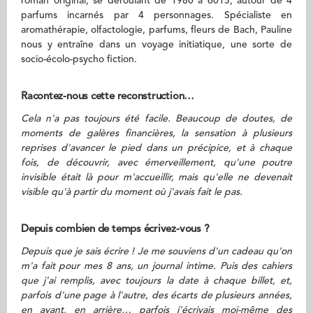
roman original, se déroulant de 1980 à 6015, autour de 4
parfums incarnés par 4 personnages. Spécialiste en
aromathérapie, olfactologie, parfums, fleurs de Bach, Pauline
nous y entraîne dans un voyage initiatique, une sorte de
socio-écolo-psycho fiction.
Racontez-nous cette reconstruction…
Cela n'a pas toujours été facile. Beaucoup de doutes, de
moments de galères financières, la sensation à plusieurs
reprises d'avancer le pied dans un précipice, et à chaque
fois, de découvrir, avec émerveillement, qu'une poutre
invisible était là pour m'accueillir, mais qu'elle ne devenait
visible qu'à partir du moment où j'avais fait le pas.
Depuis combien de temps écrivez-vous ?
Depuis que je sais écrire ! Je me souviens d'un cadeau qu'on
m'a fait pour mes 8 ans, un journal intime. Puis des cahiers
que j'ai remplis, avec toujours la date à chaque billet, et,
parfois d'une page à l'autre, des écarts de plusieurs années,
en avant, en arrière… parfois j'écrivais moi-même des