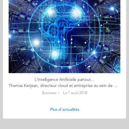
L'Intelligence Artificielle partout…
Thomas Kerjean, directeur cloud et entreprise au sein de Microsoft France explique le concept de l’IA en affirmant : « l’intelligence artificielle n’est ni plus ni moins qu’un cerveau numérique ». Force est de constater que l’IA est devenue, de plus en plus, commune, voire omniprésente. Ce qui fait que l’intelligence artificielle est devenue beaucoup plus médiatisée aujourd’hui, c’est l’invention d’une nouvelle génération d’algorithmes de ‘deep learning’ possédant une capacité d’ingurgitation de données et d’apprentissages qui est élaborée et différente de ce qui se produisait auparavant. Dès lors qu’une entreprise aura intégré deep learning et cognitive computing au sein de ses processus afin de traiter des problèmes ne relevant pas des traitements logiques classiques, elle sera considérée comme pratiquant l’intelligence artificielle. L’intelligence artificielle s’infiltre, progressivement, dans les entreprises afin d’améliorer les différents processus existants et apporter de nouvelles solutions à des problèmes relevés et des besoins métiers. Elle est devenue de plus en plus concrète. Il y a moins de cinq ans, elle était encore dans les laboratoires, sous forme de travaux de recherche. Aujourd’hui, les entreprises s’en préoccupent de plus en plus. C’est devenu une réalité, pratiquée dans les organisations. Beaucoup d’entreprises commencent à incorporer les ‘Chat-bots’ ou agents conversationnels au sein de leurs services clients, pour traiter les questions les plus fréquemment posées par les clients. Les institutions financières, elles, utilisent l’intelligence artificielle pour repérer les fraudes. L’intelligence artificielle est devenue, aussi, un catalyseur de changements. En France, l’IA commence à s’infiltrer de manière concrète dans les entreprises, ce qui pose des questions sur la manière dont elle s’introduit, et quels sont les domaines et métiers qu’elle va impacter. Des emplois vont disparaître, notamment dans le domaine industriel, où les tâches automatisables vont être impactées par l’IA, mais des emplois vont naître également. Thomas Kerjean explique : « C’est plus la capacité technologique qui amène des changements comme dans chaque révolution schumpeterienne ». Les métiers liés à la relation client vont évoluer en profondeur, car il sera possible d’augmenter l’intelligence de traitement des données du client. Les chatbots vont de plus en plus être développés et mis en place pour traiter toutes les questions fréquemment posées de front-office, à savoir toutes les questions qui ne relèvent pas d’une finesse d’analyse importante. Ils vont entraîner, par conséquent, un changement de la nature du métier de conseiller qui va plus être porté sur des questions plus pointues et personnalisées. L’évolution insufflée par l’intelligence artificielle concerne les domaines médicaux également, avec des diagnostics faits en temps réel. Thomas Kerjean ajoute « Il y a un élément fondamental qui va changer, c’est l’IT. Il va falloir recréer et repeupler ce domaine complètement et revoir les rôles respectifs des techniciens, data scientists et développeurs ». Sur la question des compétences qui vont être recherchées et encouragées dans un monde où l’IA est de plus en plus prédominante, Carole Bénichou, directrice de la division office marketing, au sein de Microsoft France, s’exprime : « Le savoir et une partie du savoir-faire sont des choses qui vont pouvoir être recrutées dans une base de données. Le savoir-être, quant à lui, va rester de la pure compétence de l’homme, et en ceci nous retrouvons l’intelligence émotionnelle, l’empathie, la capacité à créer du lien entre le top d’une entreprise et le premier maillon de son organisation, etc. Par conséquent, les cartes des typologies de compétences dont nous aurons besoin de façons cruciale et performante seront rebattues ». Par Sara Ben Lahbib (IMM 16) Retrouver la suite de l'article de Sara sur the mag #4 "Points économiques de ces derniers mois : comprenons et décryptons !"
Business
Le 1 août 2018
Plus d'actualités