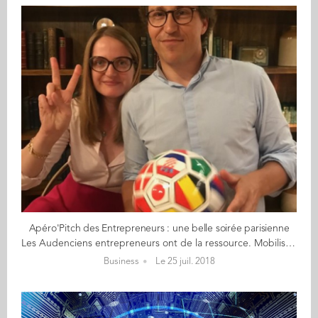
Apéro'Pitch des Entrepreneurs : une belle soirée parisienne
Les Audenciens entrepreneurs ont de la ressource. Mobilisés comme toute la France derrière les Bleus le 10 juillet, c’est finalement avec quelques jours de décalage, le 17 juillet, que s’est tenu l’Apéro’Pitch du Club Entrepreneurs. Une belle réussite, malgré cette date un peu coincée entre l’euphorie footballistique et les départs en vacances. 10 entrepreneurs s’étaient donné rendez-vous pour investir un nouveau lieu – The Hoxton, au cœur du sentier – à l’invitation de Stéphane Feuillu (GE 97, Ambassadeur du Club Entrepreneurs). Un cadre chic, élégant et convivial, propice au networking et à la découverte des 3 projets pitchés : Yves Bossy (GE 79) a fait découvrir son activité centrée sur les goodies sur-mesure, destinés principalement aux grands comptes. En cette période de Coupe du Monde, Yves a fait découvrir son ballon de foot intégrant toutes les équipes du Mondial (cf. photo), belle illustration de ses activités. Mais il a aussi partagé avec l’auditoire sa problématique du moment : développer son portefeuille clients pour réduire l’importance d’un compte majeur au sein de son chiffre d’affaires. Alexandre Beauchet (GE 12) est en plein démarrage. Ce diplômé ingénieur-manager travaille depuis six mois sur un « mur de construction virtuel », une nouvelle technique permettant aux gens de développer leur créativité tout en travaillant à distance, en équipe et en utilisant des outils IT. A ceux qui souhaitent en savoir plus, découvrez draft.io Emile Ledure (GE 16), ancien Product Manager pour BlaBlaCar, développe une activité pour aider les propriétaires d’applications smartphone et web à mieux comprendre les besoins de leurs clients pour faire évoluer leur outil. Un mix de compétences de chef de projet et développeur UX. Pour ceux qui souhaitent en savoir plus, découvrez le dernier article d’Emile sur l’Onboarding produit mais aussi une vidéo de sa dernière intervention à Station F Rendez-vous début octobre pour un nouvel Apéro’Pitch du Club Entrepreneurs, pour faire le plein de belles initiatives présentées par des diplômés d’Audencia.
Business
Le 25 juil. 2018