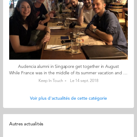
Audencia alumni in Singapore get together in August
While France was in the middle of its summer vacation and a blistering heatwave covered most of the country, alumni in Singapore didn’t let the local heat stop them from crossing the city for an August afterwork. With 15 alumni – from all programmes, all horizons and all fields of work – sitting around the same table, the atmosphere was lively and friendly. For alumni ambassador Charles-Antoine, the highlight of the evening was the incredible diversity of graduates. “Even several years after graduating, the fact that we all spent time at Audencia, is a common denominator that leads to friendships and professional connections. I’m looking forward to organising another event before the end of this year." he says.
Keep In Touch
Le 14 sept. 2018
Voir plus d'actualités de cette catégorie
Autres actualités