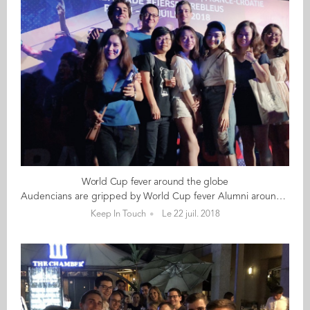
World Cup fever around the globe
Audencians are gripped by World Cup fever Alumni around the world got together last Sunday to support the French football team in the World Cup final against Croatia. Whether it was for an official alumni event organised by ambassadors (Amsterdam, Munich), the embassy (Beijing) or a spontaneous gathering of supporters, the outpouring of enthusiasm has spread like wildfire. Jorge, from Mexico, congratulated his French brothers and is proud to have spent the best year of his life in France. “Allez les bleus” he says. Tung, from Vietnam, supported the Croatian team on 15th July, but says his heart is still in France. Brendan, from Canada, joined the French supporters to watch the match. Son, from Vietnam, was on vacation but watched the match surrounded by French supporters. “Vive les bleus” he says. Ivona and Domagoj, from Croatia, were excited about their national team being in the final. And the list goes on… What’s your World Cup story? If you have a great photo or story that you would like to share with us, send it by email to audenciaalumni@audencia.com
Keep In Touch
Le 22 juil. 2018