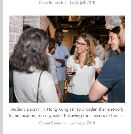
Keep In Touch
Le 26 juil. 2018
Audencia alumni in Hong Kong aim to broaden their network
Same location, more guests! Following the success of the afterwork in July which brought together with alumni and students from Audencia and emlyon, Hong Kong ambassador Benoit Zoetelief Tromp (GE 14) is part of the initiative behind the Grandes Ecoles networking cocktail on 20th September. This time, the guest list is wider and will include alumni and students from Audencia but also EDHEC, ESCP, ESSEC, HEC, emlyon and SKEMA. The Artist House the July afterwork was held was a great location and has the capacity to host the cocktail/networking event on 20th September when the organisers aim to have 150 people. Alumni and students who are in Hong Kong (either permanently or just passing by) are welcome to contact Benoit if they are interested in attending.
Career Center
Le 4 sept. 2018