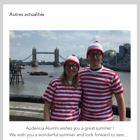
Autres actualités
Audencia Alumni wishes you a great summer !
We wish you a wonderful summer and look forward to seeing you again after the break. Remember the “find me” campaign back in January 2018 with alumni around the world -like Hélène and Ryan in London- dressed up as “Where’s Wally”? Take the time to launch you own “find me” campaign and reconnect with former classmates and friends from Audencia and, if you are travelling, use the Close to Me feature to find fellow alumni in the places you visit. Join us at the end of August for lots of surprises and stories to tell. See you soon! The Audencia Alumni team