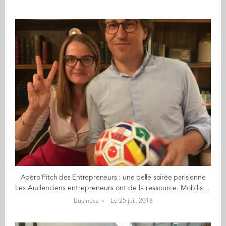
Apéro'Pitch des Entrepreneurs : une belle soirée parisienne
Les Audenciens entrepreneurs ont de la ressource. Mobilisés comme toute la France derrière les Bleus le 10 juillet, c’est finalement avec quelques jours de décalage, le 17 juillet, que s’est tenu l’Apéro’Pitch du Club Entrepreneurs. Une belle réussite, malgré cette date un peu coincée entre l’euphorie footballistique et les départs en vacances. 10 entrepreneurs s’étaient donné rendez-vous pour investir un nouveau lieu – The Hoxton, au cœur du sentier – à l’invitation de Stéphane Feuillu (GE 97, Ambassadeur du Club Entrepreneurs). Un cadre chic, élégant et convivial, propice au networking et à la découverte des 3 projets pitchés : Yves Bossy (GE 79) a fait découvrir son activité centrée sur les goodies sur-mesure, destinés principalement aux grands comptes. En cette période de Coupe du Monde, Yves a fait découvrir son ballon de foot intégrant toutes les équipes du Mondial (cf. photo), belle illustration de ses activités. Mais il a aussi partagé avec l’auditoire sa problématique du moment : développer son portefeuille clients pour réduire l’importance d’un compte majeur au sein de son chiffre d’affaires. Alexandre Beauchet (GE 12) est en plein démarrage. Ce diplômé ingénieur-manager travaille depuis six mois sur un « mur de construction virtuel », une nouvelle technique permettant aux gens de développer leur créativité tout en travaillant à distance, en équipe et en utilisant des outils IT. A ceux qui souhaitent en savoir plus, découvrez draft.io Emile Ledure (GE 16), ancien Product Manager pour BlaBlaCar, développe une activité pour aider les propriétaires d’applications smartphone et web à mieux comprendre les besoins de leurs clients pour faire évoluer leur outil. Un mix de compétences de chef de projet et développeur UX. Pour ceux qui souhaitent en savoir plus, découvrez le dernier article d’Emile sur l’Onboarding produit mais aussi une vidéo de sa dernière intervention à Station F Rendez-vous début octobre pour un nouvel Apéro’Pitch du Club Entrepreneurs, pour faire le plein de belles initiatives présentées par des diplômés d’Audencia.
Business
Le 25 juil. 2018