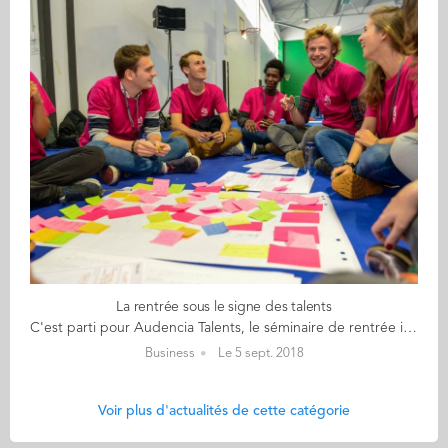
La rentrée sous le signe des talents
C'est parti pour Audencia Talents, le séminaire de rentrée innovant pour les 485 étudiants de première année. Ce matin les étudiants ont pu découvrir ce qui les attendait : 2 jours de brainstorm très créatif pour une restitution finale aux entreprises partenaires de l'événement. Mars, Mazars, CIC Ouest, Groupe Pomona, LNA Santé, Ubisoft, Nature et Découvertes, Groupe Eram sont tous au rendez-vous. Après avoir lancé leur défi aux étudiants ce matin - défi lié à une problématique stratégique - les étudiants se sont réunis en salle de travail pour laisser libre court à leur imagination et créativité pour répondre à la problématique. Le jury sélectionnera en fin de journée la meilleure idée. Celle-ci sera alors décryptée, qualifiée, mise en scène par les groupes d'étudiants avec le soutien de coachs designers professionnels. Elle sera restituée demain, jeudi 6 septembre, sur scène devant toutes les enteprises. Audencia Talents, c’est le moment de capter des tendances, de s’inspirer, de s’enrichir ! >> Pour revivre l'édition 2017, ça se passe là
Business
Le 5 sept. 2018
Voir plus d'actualités de cette catégorie